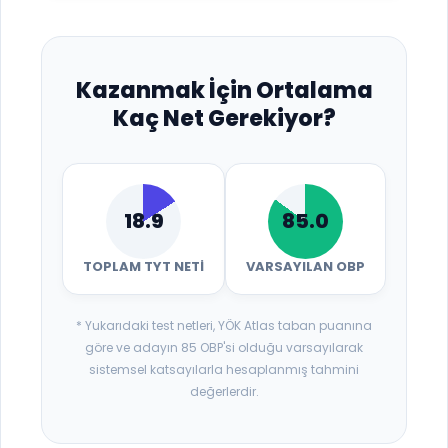
Kazanmak İçin Ortalama
Kaç Net Gerekiyor?
18.9
85.0
TOPLAM TYT NETI
VARSAYILAN OBP
* Yukarıdaki test netleri, YÖK Atlas taban puanına
göre ve adayın 85 OBP'si olduğu varsayılarak
sistemsel katsayılarla hesaplanmış tahmini
değerlerdir.