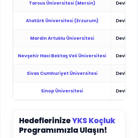
Tarsus Üni̇versi̇tesi̇ (Mersi̇n)
Devlet
Atatürk Üni̇versi̇tesi̇ (Erzurum)
Devlet
Mardi̇n Artuklu Üni̇versi̇tesi̇
Devlet
Nevşehi̇r Haci Bektaş Veli̇ Üni̇versi̇tesi̇
Devlet
Si̇vas Cumhuri̇yet Üni̇versi̇tesi̇
Devlet
Si̇nop Üni̇versi̇tesi̇
Devlet
Hedeflerinize
YKS Koçluk
Programımızla Ulaşın!