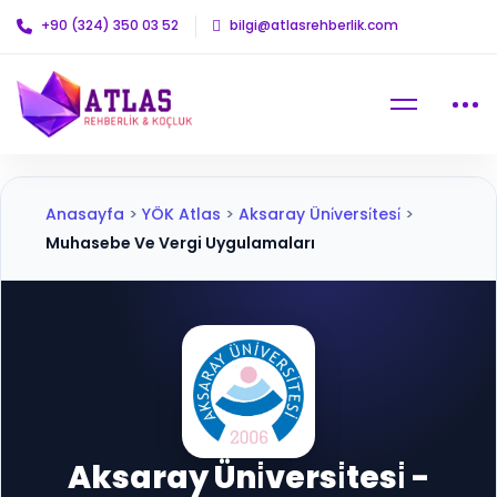
+90 (324) 350 03 52
bilgi@atlasrehberlik.com
Anasayfa
>
YÖK Atlas
>
Aksaray Üni̇versi̇tesi̇
>
Muhasebe Ve Vergi Uygulamaları
Aksaray Üni̇versi̇tesi̇ -