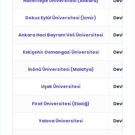
Hacettepe Üni̇versi̇tesi̇ (Ankara)
Devlet
Dokuz Eylül Üni̇versi̇tesi̇ (İzmi̇r)
Devlet
Ankara Haci Bayram Veli̇ Üni̇versi̇tesi̇
Devlet
Eski̇şehi̇r Osmangazi̇ Üni̇versi̇tesi̇
Devlet
İnönü Üni̇versi̇tesi̇ (Malatya)
Devlet
Uşak Üni̇versi̇tesi̇
Devlet
Firat Üni̇versi̇tesi̇ (Elaziğ)
Devlet
Yalova Üni̇versi̇tesi̇
Devlet