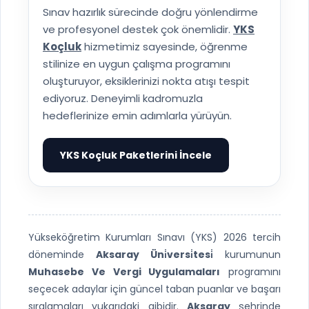
Sınav hazırlık sürecinde doğru yönlendirme
ve profesyonel destek çok önemlidir.
YKS
Koçluk
hizmetimiz sayesinde, öğrenme
stilinize en uygun çalışma programını
oluşturuyor, eksiklerinizi nokta atışı tespit
ediyoruz. Deneyimli kadromuzla
hedeflerinize emin adımlarla yürüyün.
YKS Koçluk Paketlerini İncele
▶
Yükseköğretim Kurumları Sınavı (YKS) 2026 tercih
döneminde
Aksaray Üni̇versi̇tesi̇
kurumunun
Muhasebe Ve Vergi Uygulamaları
programını
seçecek adaylar için güncel taban puanlar ve başarı
sıralamaları yukarıdaki gibidir.
Aksaray
şehrinde