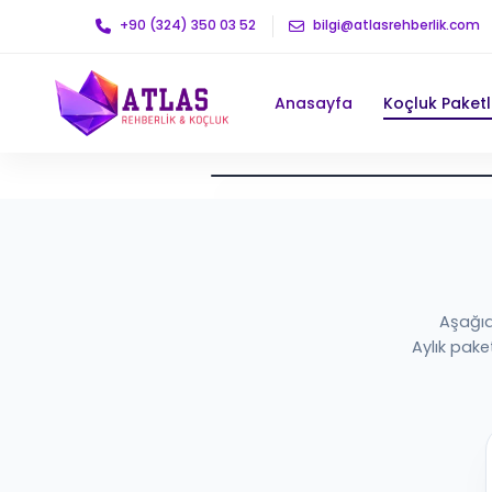
+90 (324) 350 03 52
bilgi@atlasrehberlik.com
Anasayfa
Koçluk Paketl
Bu video, Atlas Rehberlik 7. sınıf koçluk
Aşağıd
Aylık pake