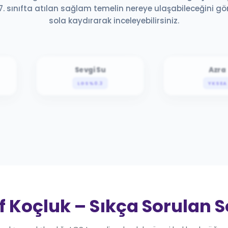
 7. sınıfta atılan sağlam temelin nereye ulaşabileceğini g
sola kaydırarak inceleyebilirsiniz.
Sevgi Su
Azra
LGS %0.3
YKS EA
ıf Koçluk – Sıkça Sorulan 