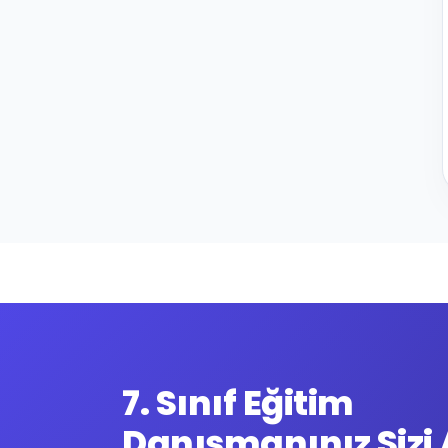
7. Sınıf Eğitim
7. sınıf öğrencilerine yönelik ücretsiz koçluk tanışma seansı. Bi
Danışmanınız Sizi