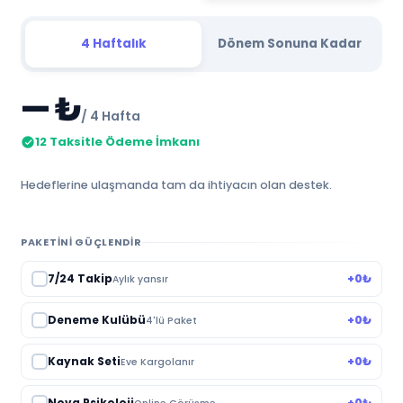
4 Haftalık
Dönem Sonuna Kadar
— ₺
/ 4 Hafta
12 Taksitle Ödeme İmkanı
Hedeflerine ulaşmanda tam da ihtiyacın olan destek.
PAKETINI GÜÇLENDIR
7/24 Takip
+0₺
Aylık yansır
Deneme Kulübü
+0₺
4'lü Paket
Kaynak Seti
+0₺
Eve Kargolanır
Nova Psikoloji
+0₺