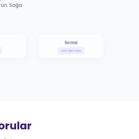
örün. Sağa
Sema
YKS SAYISAL
Sorular