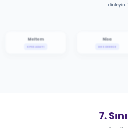
dinleyin.
Meltem
Nisa
KPSS ADAYI
DGS DERECE
7. Sın