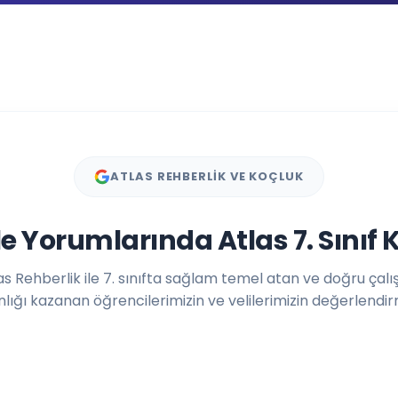
f öğrencilerine yönelik birebir koçluk, kişiye özel çalışma programı
ATLAS REHBERLİK VE KOÇLUK
e Yorumlarında Atlas 7. Sınıf 
as Rehberlik ile 7. sınıfta sağlam temel atan ve doğru çal
nlığı kazanan öğrencilerimizin ve velilerimizin değerlendir