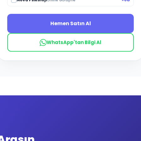
Online Görüşme
Hemen Satın Al
WhatsApp'tan Bilgi Al
lgilerinizi bırakın, Atlas Rehberlik eğitim danışmanı 7. sınıf öğren
 Arasın