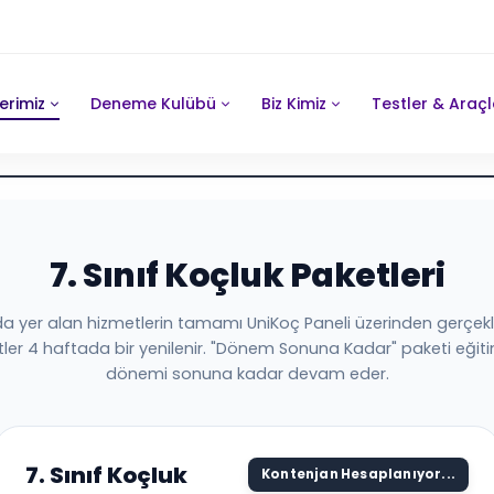
erimiz
Deneme Kulübü
Biz Kimiz
Testler & Araçl
 programını tanıtır. 7. sınıf öğrencilerine yönelik birebir koçluk, kişiy
7. Sınıf Koçluk Paketleri
UniKoç 7. Sınıf Koçluk Paketi, 7.
a yer alan hizmetlerin tamamı UniKoç Paneli üzerinden gerçekleşt
tler 4 haftada bir yenilenir. "Dönem Sonuna Kadar" paketi eği
dönemi sonuna kadar devam eder.
7. Sınıf Koçluk
Kontenjan Hesaplanıyor...