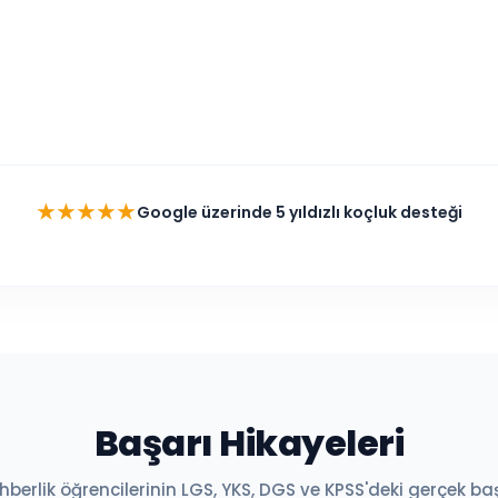
★★★★★
Google üzerinde 5 yıldızlı koçluk desteği
Başarı Hikayeleri
DGS ve KPSS gibi farklı sınavlarda birebir koçluk desteğiyle hedefle
hberlik öğrencilerinin LGS, YKS, DGS ve KPSS'deki gerçek baş