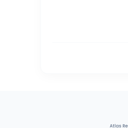
Atlas Rehberlik öğrencilerinin gerçek başarı hikayeleri. LGS, YKS, 
Atlas Re