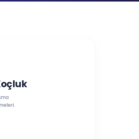
, doğru çalışma alışkanlığı ve LGS temelli erken hazırlık desteğiyl
Koçluk
ışma
meleri.