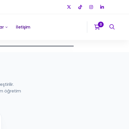
ar
İletişim
e özel günlük çalışma programı, konu ve deneme takibi, veli raporlaması v
 sınıf öğrencilerine yönelik akademik koçluk ve LGS temelli erken
irilir.
tim öğretim