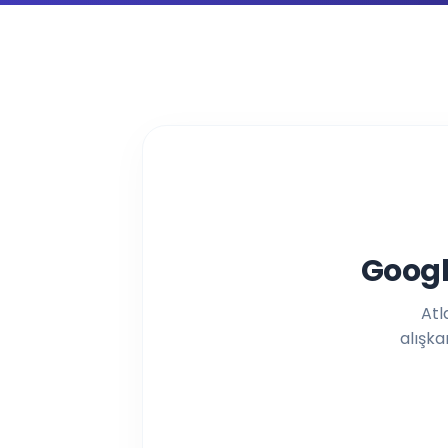
Atlas Rehberlik 7. sınıf koçluğu öğrenci ve veli yorumları. 7. sını
Googl
Atl
alışka