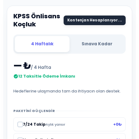
KPSS Önlisans
Kontenjan Hesaplanıyor...
Koçluk
4 Haftalık
Sınava Kadar
— ₺
/ 4 Hafta
12 Taksitle Ödeme İmkanı
Hedeflerine ulaşmanda tam da ihtiyacın olan destek.
PAKETINI GÜÇLENDIR
7/24 Takip
+0₺
Aylık yansır