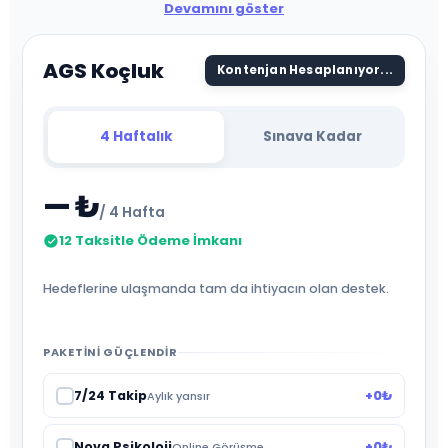
Devamını göster
AGS Koçluk
Kontenjan Hesaplanıyor...
4 Haftalık
Sınava Kadar
— ₺
/ 4 Hafta
12 Taksitle Ödeme İmkanı
Hedeflerine ulaşmanda tam da ihtiyacın olan destek.
PAKETINI GÜÇLENDIR
7/24 Takip
+0₺
Aylık yansır
Nova Psikoloji
+0₺
Online Görüşme