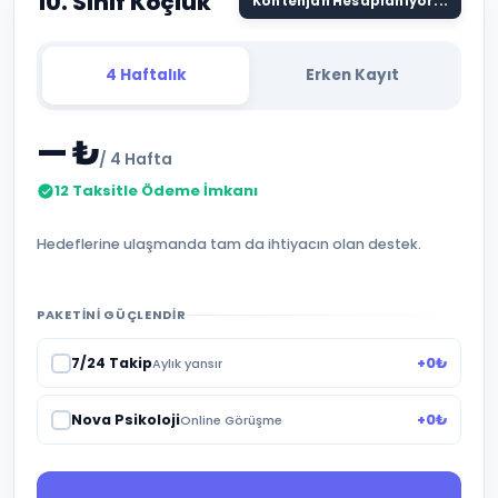
10. Sınıf Koçluk
Kontenjan Hesaplanıyor...
4 Haftalık
Erken Kayıt
— ₺
/ 4 Hafta
12 Taksitle Ödeme İmkanı
Hedeflerine ulaşmanda tam da ihtiyacın olan destek.
PAKETINI GÜÇLENDIR
7/24 Takip
+0₺
Aylık yansır
Nova Psikoloji
+0₺
Online Görüşme