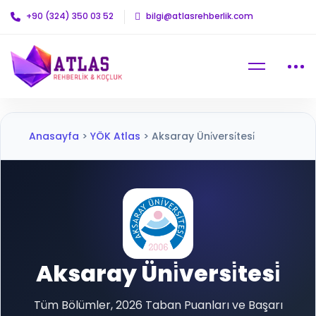
+90 (324) 350 03 52
bilgi@atlasrehberlik.com
Anasayfa
>
YÖK Atlas
>
Aksaray Üni̇versi̇tesi̇
Aksaray Üni̇versi̇tesi̇
Tüm Bölümler, 2026 Taban Puanları ve Başarı