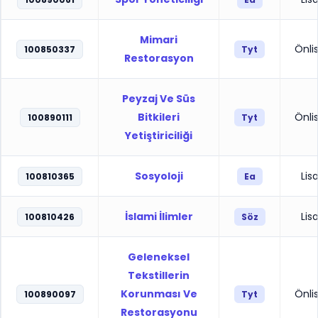
Mimari
Önli
100850337
Tyt
Restorasyon
Peyzaj Ve Süs
Bitkileri
Önli
100890111
Tyt
Yetiştiriciliği
Sosyoloji
Lis
100810365
Ea
İslami İlimler
Lis
100810426
Söz
Geleneksel
Tekstillerin
Korunması Ve
Önli
100890097
Tyt
Restorasyonu