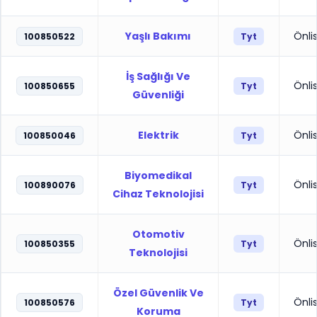
Yaşlı Bakımı
Önli
100850522
Tyt
İş Sağlığı Ve
Önli
100850655
Tyt
Güvenliği
Elektrik
Önli
100850046
Tyt
Biyomedikal
Önli
100890076
Tyt
Cihaz Teknolojisi
Otomotiv
Önli
100850355
Tyt
Teknolojisi
Özel Güvenlik Ve
Önli
100850576
Tyt
Koruma