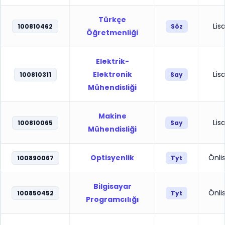
Türkçe
Lis
100810462
Söz
Öğretmenliği
Elektrik-
Elektronik
Lis
100810311
Say
Mühendisliği
Makine
Lis
100810065
Say
Mühendisliği
Optisyenlik
Önli
100890067
Tyt
Bilgisayar
Önli
100850452
Tyt
Programcılığı