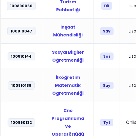
Turizm
Lis
100890060
Di̇l
Rehberliği
İnşaat
Lis
100810047
Say
Mühendisliği
Sosyal Bilgiler
Lis
100810144
Söz
Öğretmenliği
İlköğretim
Matematik
Lis
100810189
Say
Öğretmenliği
Cnc
Programlama
Önli
100890132
Tyt
Ve
Operatörlüğü