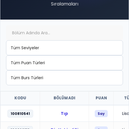
Sıralamaları
KODU
BÖLÜM ADI
PUAN
T
Tıp
Lis
100810541
Say