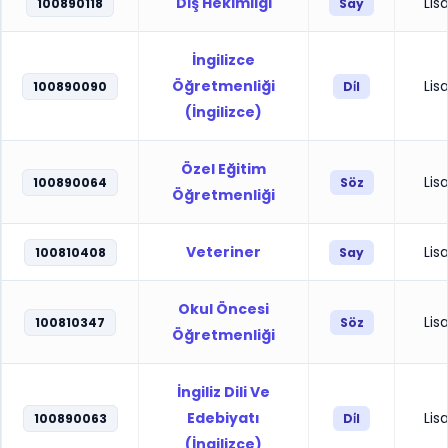
Diş Hekimliği
Lis
100890118
Say
İngilizce
Öğretmenliği
Lis
100890090
Di̇l
(İngilizce)
Özel Eğitim
Lis
100890064
Söz
Öğretmenliği
Veteriner
Lis
100810408
Say
Okul Öncesi
Lis
100810347
Söz
Öğretmenliği
İngiliz Dili Ve
Edebiyatı
Lis
100890063
Di̇l
(İngilizce)