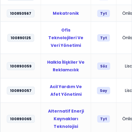
Mekatronik
Önli
100850567
Tyt
Ofis
Teknolojileri Ve
Önli
100890125
Tyt
Veri Yönetimi
Halkla İlişkiler Ve
Lis
100890059
Söz
Reklamcılık
Acil Yardım Ve
Lis
100890057
Say
Afet Yönetimi
Alternatif Enerji
Kaynakları
Önli
100890065
Tyt
Teknolojisi