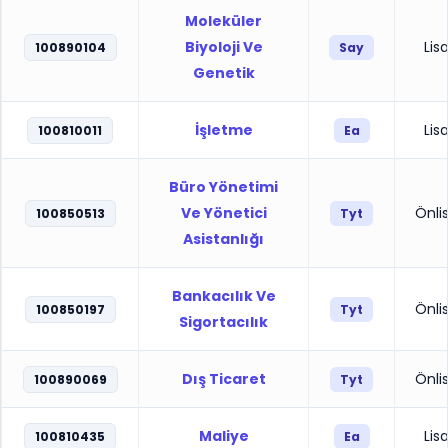
Moleküler
Biyoloji Ve
Lis
100890104
Say
Genetik
İşletme
Lis
100810011
Ea
Büro Yönetimi
Ve Yönetici
Önli
100850513
Tyt
Asistanlığı
Bankacılık Ve
Önli
100850197
Tyt
Sigortacılık
Dış Ticaret
Önli
100890069
Tyt
Maliye
Lis
100810435
Ea