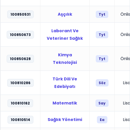
Aşçılık
Önli
100850531
Tyt
Laborant Ve
Önli
100850673
Tyt
Veteriner Sağlık
Kimya
Önli
100850628
Tyt
Teknolojisi
Türk Dili Ve
Lis
100810286
Söz
Edebiyatı
Matematik
Lis
100810162
Say
Sağlık Yönetimi
Lis
100810514
Ea