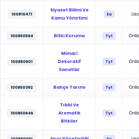
Siyaset Bilimi Ve
Lis
100810471
Ea
Kamu Yönetimi
Bitki Koruma
Önli
100850594
Tyt
Mimari
Dekoratif
Önli
100850601
Tyt
Sanatlar
Bahçe Tarımı
Önli
100850382
Tyt
Tıbbi Ve
Aromatik
Önli
100850646
Tyt
Bitkiler
Spor Yöneticiliği
Lis
100890061
Ea