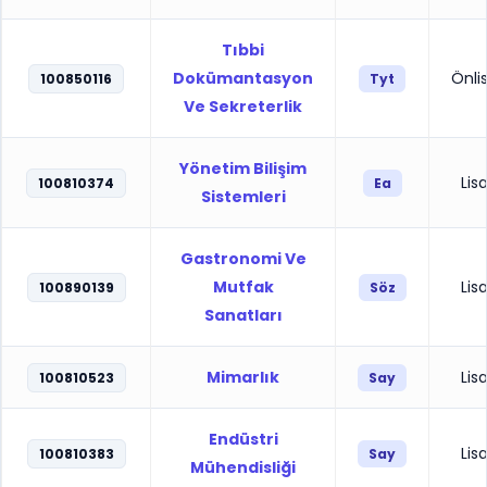
Tıbbi
Dokümantasyon
Önli
100850116
Tyt
Ve Sekreterlik
Yönetim Bilişim
Lis
100810374
Ea
Sistemleri
Gastronomi Ve
Mutfak
Lis
100890139
Söz
Sanatları
Mimarlık
Lis
100810523
Say
Endüstri
Lis
100810383
Say
Mühendisliği