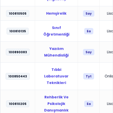
Hemşirelik
Lis
100810505
Say
Sınıf
Lis
100810135
Ea
Öğretmenliği
Yazılım
Lis
100890083
Say
Mühendisliği
Tıbbi
Laboratuvar
Önli
100850443
Tyt
Teknikleri
Rehberlik Ve
Psikolojik
Lis
100810205
Ea
Danışmanlık