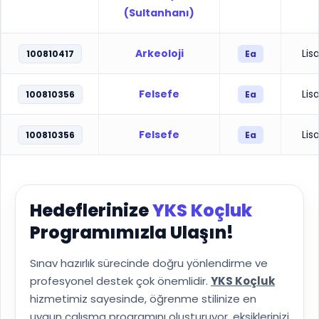
(Sultanhanı)
Arkeoloji
Lis
100810417
Ea
Felsefe
Lis
100810356
Ea
Felsefe
Lis
100810356
Ea
Hedeflerinize
YKS Koçluk
Programımızla Ulaşın!
Sınav hazırlık sürecinde doğru yönlendirme ve
profesyonel destek çok önemlidir.
YKS Koçluk
hizmetimiz sayesinde, öğrenme stilinize en
uygun çalışma programını oluşturuyor, eksiklerinizi