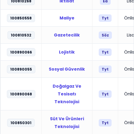
İktisat
Lis
100810268
Ea
Maliye
Önli
100850558
Tyt
Gazetecilik
Lis
100810532
Söz
Lojistik
Önli
100890066
Tyt
Sosyal Güvenlik
Önli
100890055
Tyt
Doğalgaz Ve
Tesisatı
Önli
100890068
Tyt
Teknolojisi
Süt Ve Ürünleri
Önli
100850301
Tyt
Teknolojisi