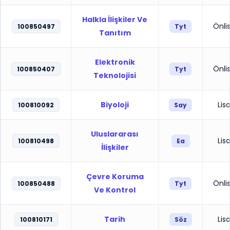
Halkla İlişkiler Ve
Önli
100850497
Tyt
Tanıtım
Elektronik
Önli
100850407
Tyt
Teknolojisi
Biyoloji
Lis
100810092
Say
Uluslararası
Lis
100810498
Ea
İlişkiler
Çevre Koruma
Önli
100850488
Tyt
Ve Kontrol
Tarih
Lis
100810171
Söz