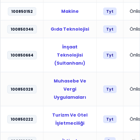
Makine
Önli
100850152
Tyt
Gıda Teknolojisi
Önli
100850346
Tyt
İnşaat
Teknolojisi
Önli
100850664
Tyt
(Sultanhanı)
Muhasebe Ve
Vergi
Önli
100850328
Tyt
Uygulamaları
Turizm Ve Otel
Önli
100850222
Tyt
İşletmeciliği