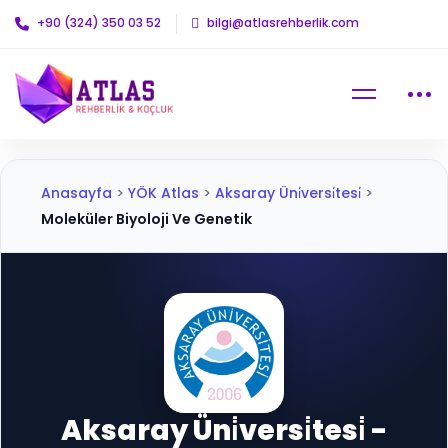
+90 (324) 350 03 52
bilgi@atlasrehberlik.com
Anasayfa
>
YÖK Atlas
>
Aksaray Üni̇versi̇tesi̇
>
Moleküler Biyoloji Ve Genetik
Aksaray Üni̇versi̇tesi̇ -