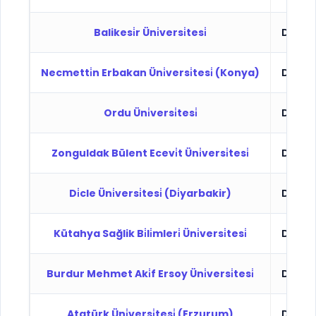
Balikesi̇r Üni̇versi̇tesi̇
Devlet
Necmetti̇n Erbakan Üni̇versi̇tesi̇ (Konya)
Devlet
Ordu Üni̇versi̇tesi̇
Devlet
Zonguldak Bülent Ecevi̇t Üni̇versi̇tesi̇
Devlet
Di̇cle Üni̇versi̇tesi̇ (Di̇yarbakir)
Devlet
Kütahya Sağlik Bi̇li̇mleri̇ Üni̇versi̇tesi̇
Devlet
Burdur Mehmet Aki̇f Ersoy Üni̇versi̇tesi̇
Devlet
Atatürk Üni̇versi̇tesi̇ (Erzurum)
Devlet