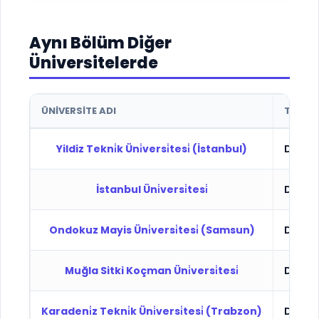
Aynı Bölüm Diğer
Üniversitelerde
ÜNIVERSITE ADI
TÜR
Yildiz Tekni̇k Üni̇versi̇tesi̇ (İstanbul)
Devlet
İstanbul Üni̇versi̇tesi̇
Devlet
Ondokuz Mayis Üni̇versi̇tesi̇ (Samsun)
Devlet
Muğla Sitki Koçman Üni̇versi̇tesi̇
Devlet
Karadeni̇z Tekni̇k Üni̇versi̇tesi̇ (Trabzon)
Devlet