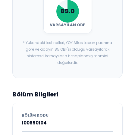
85.0
VARSAYILAN OBP
* Yukarıdaki test netleri, YÖK Atlas taban puanına
göre ve adayın 85 OBP'si olduğu varsayılarak
sistemsel katsayılarla hesaplanmış tahmini
değerlerdir.
Bölüm Bilgileri
BÖLÜM KODU
100890104