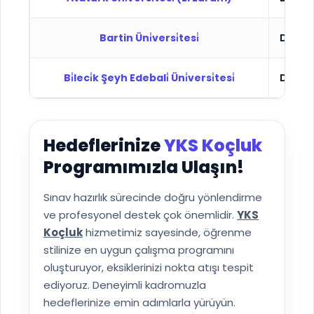
Bartin Üni̇versi̇tesi̇
Devlet
Bi̇leci̇k Şeyh Edebali̇ Üni̇versi̇tesi̇
Devlet
Hedeflerinize
YKS Koçluk
Programımızla Ulaşın!
Sınav hazırlık sürecinde doğru yönlendirme
ve profesyonel destek çok önemlidir.
YKS
Koçluk
hizmetimiz sayesinde, öğrenme
stilinize en uygun çalışma programını
oluşturuyor, eksiklerinizi nokta atışı tespit
ediyoruz. Deneyimli kadromuzla
hedeflerinize emin adımlarla yürüyün.