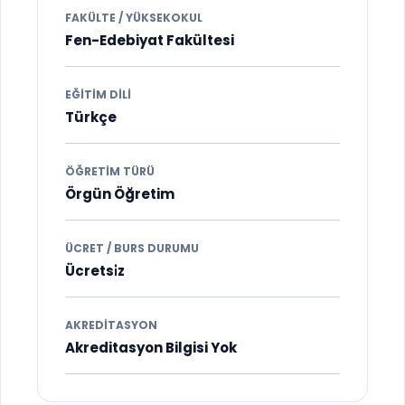
FAKÜLTE / YÜKSEKOKUL
Fen-Edebiyat Fakültesi
EĞITIM DILI
Türkçe
ÖĞRETIM TÜRÜ
Örgün Öğretim
ÜCRET / BURS DURUMU
Ücretsi̇z
AKREDITASYON
Akreditasyon Bilgisi Yok