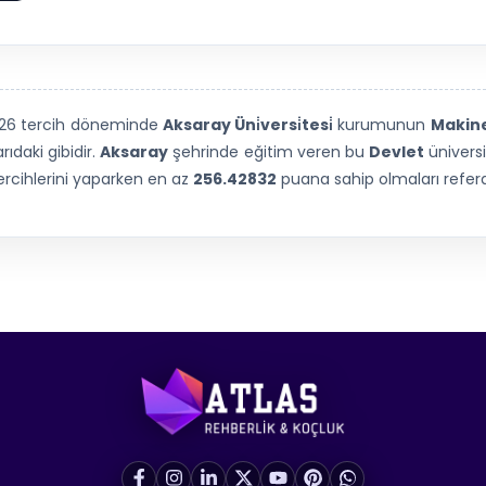
026 tercih döneminde
Aksaray Üni̇versi̇tesi̇
kurumunun
Makin
ıdaki gibidir.
Aksaray
şehrinde eğitim veren bu
Devlet
üniversi
ercihlerini yaparken en az
256.42832
puana sahip olmaları refera