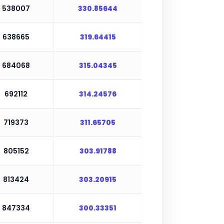
538007
330.85644
638665
319.64415
684068
315.04345
692112
314.24576
719373
311.65705
805152
303.91788
813424
303.20915
847334
300.33351