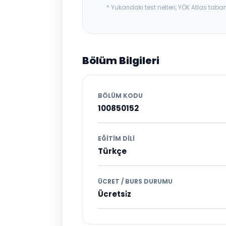
* Yukarıdaki test netleri, YÖK Atlas t
Bölüm Bilgileri
BÖLÜM KODU
100850152
EĞITIM DILI
Türkçe
ÜCRET / BURS DURUMU
Ücretsi̇z