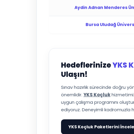
Aydin Adnan Menderes Üni̇v
Bursa Uludağ Üni̇versi̇
Hedeflerinize
YKS K
Ulaşın!
Sınav hazırlık sürecinde doğru y
önemlidir.
YKS Koçluk
hizmetimiz
uygun çalışma programını oluşturuy
ediyoruz. Deneyimli kadromuzla h
YKS Koçluk Paketlerini İncel