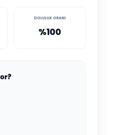
DOLULUK ORANI
%100
or?