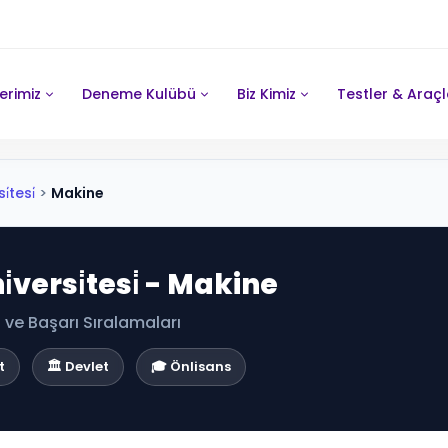
erimiz
Deneme Kulübü
Biz Kimiz
Testler & Araçl
̇tesi̇
>
Makine
̇versi̇tesi̇ - Makine
ve Başarı Sıralamaları
t
🏛️ Devlet
🎓 Önlisans