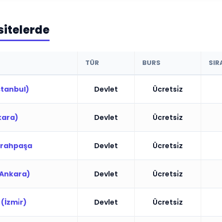
sitelerde
TÜR
BURS
SIR
̇stanbul)
Devlet
Ücretsi̇z
nkara)
Devlet
Ücretsi̇z
Cerrahpaşa
Devlet
Ücretsi̇z
 (Ankara)
Devlet
Ücretsi̇z
(İzmi̇r)
Devlet
Ücretsi̇z