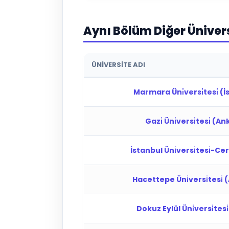
Aynı Bölüm Diğer Üniver
ÜNIVERSITE ADI
Marmara Üni̇versi̇tesi̇ (I
Gazi̇ Üni̇versi̇tesi̇ (A
İstanbul Üni̇versi̇tesi̇-
Hacettepe Üni̇versi̇tesi̇
Dokuz Eylül Üni̇versi̇tesi̇ 