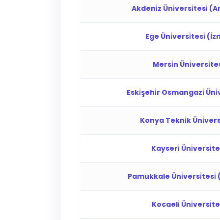
Akdeni̇z Üni̇versi̇tesi̇ (
Ege Üni̇versi̇tesi̇ (İz
Mersi̇n Üni̇versi̇tes
Eski̇şehi̇r Osmangazi̇ Üni̇v
Konya Tekni̇k Üni̇versi
Kayseri̇ Üni̇versi̇tes
Pamukkale Üni̇versi̇tesi̇ (D
Kocaeli̇ Üni̇versi̇tes