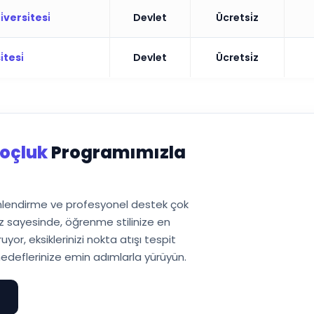
ersi̇tesi̇
Devlet
Ücretsi̇z
tesi̇
Devlet
Ücretsi̇z
oçluk
Programımızla
önlendirme ve profesyonel destek çok
 sayesinde, öğrenme stilinize en
or, eksiklerinizi nokta atışı tespit
edeflerinize emin adımlarla yürüyün.
e