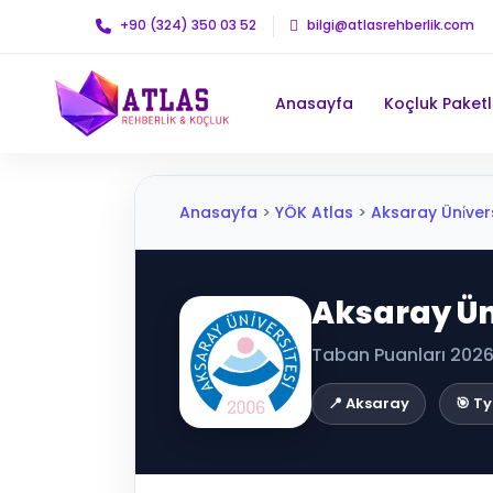
+90 (324) 350 03 52
bilgi@atlasrehberlik.com
Anasayfa
Koçluk Paketl
Anasayfa
>
YÖK Atlas
>
Aksaray Üni̇versi
Aksaray Üni
Taban Puanları 2026 
📍 Aksaray
🎯 Ty