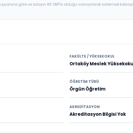
aban puanına göre ve adayın 85 OBP'si olduğu varsayılarak sistemsel katsay
FAKÜLTE / YÜKSEKOKUL
Ortaköy Meslek Yüksekok
ÖĞRETIM TÜRÜ
Örgün Öğretim
AKREDITASYON
Akreditasyon Bilgisi Yok