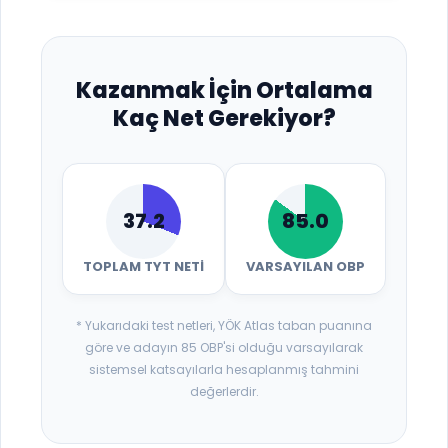
Kazanmak İçin Ortalama
Kaç Net Gerekiyor?
37.2
85.0
TOPLAM TYT NETI
VARSAYILAN OBP
* Yukarıdaki test netleri, YÖK Atlas taban puanına
göre ve adayın 85 OBP'si olduğu varsayılarak
sistemsel katsayılarla hesaplanmış tahmini
değerlerdir.