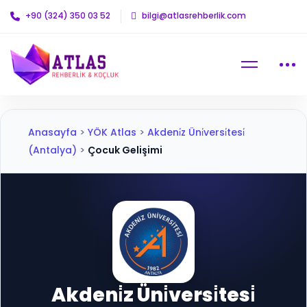
+90 (324) 350 03 52
bilgi@atlasrehberlik.com
Anasayfa
>
YÖK Atlas
>
Akdeni̇z Üni̇versi̇tesi̇
(Antalya)
>
Çocuk Gelişimi
Akdeni̇z Üni̇versi̇tesi̇