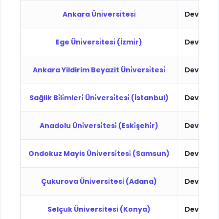
Ankara Üni̇versi̇tesi̇
Devlet
Ege Üni̇versi̇tesi̇ (İzmi̇r)
Devlet
Ankara Yildirim Beyazit Üni̇versi̇tesi̇
Devlet
Sağlik Bi̇li̇mleri̇ Üni̇versi̇tesi̇ (İstanbul)
Devlet
Anadolu Üni̇versi̇tesi̇ (Eski̇şehi̇r)
Devlet
Ondokuz Mayis Üni̇versi̇tesi̇ (Samsun)
Devlet
Çukurova Üni̇versi̇tesi̇ (Adana)
Devlet
Selçuk Üni̇versi̇tesi̇ (Konya)
Devlet