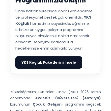
Programımızla Ulaşın!
Sınav hazırlık sürecinde doğru yönlendirme
ve profesyonel destek çok önemlidir.
YKS
Koçluk
hizmetimiz sayesinde, öğrenme
stilinize en uygun çalışma programını
oluşturuyor, eksiklerinizi nokta atışı tespit
ediyoruz. Deneyimli kadromuzla
hedeflerinize emin adımlarla yürüyün.
YKS Koçluk Paketlerini İncele
▶
Yükseköğretim Kurumları Sınavı (YKS) 2026 tercih
döneminde
Akdeni̇z Üni̇versi̇tesi̇ (Antalya)
kurumunun
Çocuk Gelişimi
programını seçecek
adaylar için güncel taban puanlar ve başarı