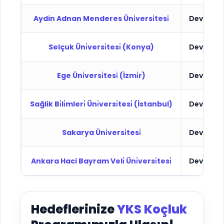
Aydin Adnan Menderes Üni̇versi̇tesi̇
Devlet
Selçuk Üni̇versi̇tesi̇ (Konya)
Devlet
Ege Üni̇versi̇tesi̇ (İzmi̇r)
Devlet
Sağlik Bi̇li̇mleri̇ Üni̇versi̇tesi̇ (İstanbul)
Devlet
Sakarya Üni̇versi̇tesi̇
Devlet
Ankara Haci Bayram Veli̇ Üni̇versi̇tesi̇
Devlet
Hedeflerinize
YKS Koçluk