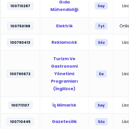
Gıda
Lis
100710287
Say
Mühendisliği
Elektrik
Önli
100750198
Tyt
Reklamcılık
Lis
100790413
Söz
Turizm Ve
Gastronomi
Yönetimi
Lis
100790672
Ea
Programları
(İngilizce)
İç Mimarlık
Lis
100711107
Say
Gazetecilik
Lis
100710445
Söz