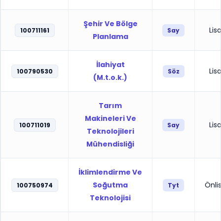
Şehir Ve Bölge
Lis
100711161
Say
Planlama
İlahiyat
Lis
100790530
Söz
(M.t.o.k.)
Tarım
Makineleri Ve
Lis
100711019
Say
Teknolojileri
Mühendisliği
İklimlendirme Ve
Soğutma
Önli
100750974
Tyt
Teknolojisi