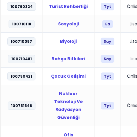
Turist Rehberliği
Önli
100790324
Tyt
Sosyoloji
Lis
100710118
Ea
Biyoloji
Lis
100710057
Say
Bahçe Bitkileri
Lis
100710481
Say
Çocuk Gelişimi
Önli
100790421
Tyt
Nükleer
Teknoloji Ve
Önli
100751548
Tyt
Radyasyon
Güvenliği
Ofis