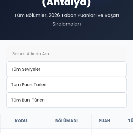
(Antalya)
Tüm Bölümler, 2026 Taban Puanları ve Başarı
Sıralamaları
KODU
BÖLÜM ADI
PUAN
T