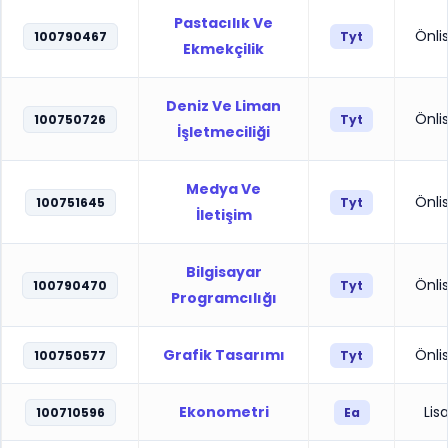
Pastacılık Ve
Önli
100790467
Tyt
Ekmekçilik
Deniz Ve Liman
Önli
100750726
Tyt
İşletmeciliği
Medya Ve
Önli
100751645
Tyt
İletişim
Bilgisayar
Önli
100790470
Tyt
Programcılığı
Grafik Tasarımı
Önli
100750577
Tyt
Ekonometri
Lis
100710596
Ea