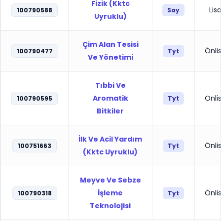
Fizik (Kktc
Lis
100790588
Say
Uyruklu)
Çim Alan Tesisi
Önli
100790477
Tyt
Ve Yönetimi
Tıbbi Ve
Aromatik
Önli
100790595
Tyt
Bitkiler
İlk Ve Acil Yardım
Önli
100751663
Tyt
(Kktc Uyruklu)
Meyve Ve Sebze
İşleme
Önli
100790318
Tyt
Teknolojisi