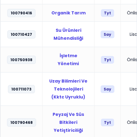
Organik Tarım
Önli
100790416
Tyt
Su Ürünleri
Lis
100710427
Say
Mühendisliği
İşletme
Önli
100750938
Tyt
Yönetimi
Uzay Bilimleri Ve
Teknolojileri
Lis
100711073
Say
(Kktc Uyruklu)
Peyzaj Ve Süs
Bitkileri
Önli
100790468
Tyt
Yetiştiriciliği