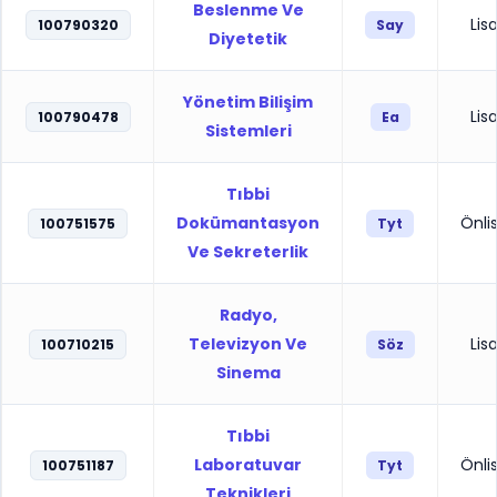
Beslenme Ve
Lis
100790320
Say
Diyetetik
Yönetim Bilişim
Lis
100790478
Ea
Sistemleri
Tıbbi
Dokümantasyon
Önli
100751575
Tyt
Ve Sekreterlik
Radyo,
Televizyon Ve
Lis
100710215
Söz
Sinema
Tıbbi
Laboratuvar
Önli
100751187
Tyt
Teknikleri