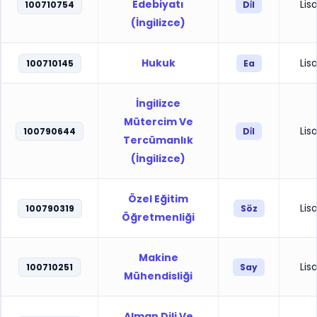
Edebiyatı
Lis
100710754
Di̇l
(İngilizce)
Hukuk
Lis
100710145
Ea
İngilizce
Mütercim Ve
Lis
100790644
Di̇l
Tercümanlık
(İngilizce)
Özel Eğitim
Lis
100790319
Söz
Öğretmenliği
Makine
Lis
100710251
Say
Mühendisliği
Alman Dili Ve