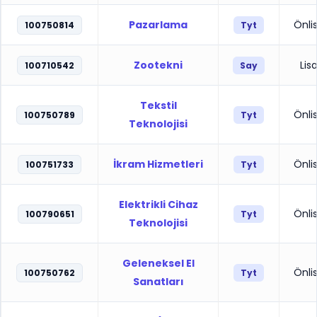
Pazarlama
Önli
100750814
Tyt
Zootekni
Lis
100710542
Say
Tekstil
Önli
100750789
Tyt
Teknolojisi
İkram Hizmetleri
Önli
100751733
Tyt
Elektrikli Cihaz
Önli
100790651
Tyt
Teknolojisi
Geleneksel El
Önli
100750762
Tyt
Sanatları