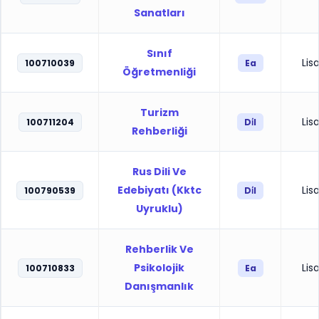
Sanatları
Sınıf
Lis
100710039
Ea
Öğretmenliği
Turizm
Lis
100711204
Di̇l
Rehberliği
Rus Dili Ve
Edebiyatı (Kktc
Lis
100790539
Di̇l
Uyruklu)
Rehberlik Ve
Psikolojik
Lis
100710833
Ea
Danışmanlık