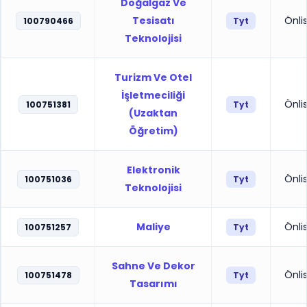
Doğalgaz Ve
Tesisatı
Önli
100790466
Tyt
Teknolojisi
Turizm Ve Otel
İşletmeciliği
Önli
100751381
Tyt
(Uzaktan
Öğretim)
Elektronik
Önli
100751036
Tyt
Teknolojisi
Maliye
Önli
100751257
Tyt
Sahne Ve Dekor
Önli
100751478
Tyt
Tasarımı