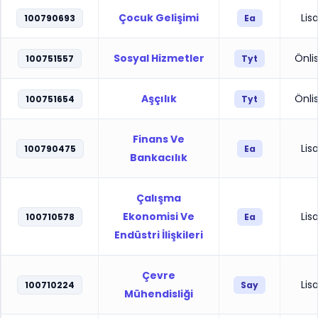
Çocuk Gelişimi
Lis
100790693
Ea
Sosyal Hizmetler
Önli
100751557
Tyt
Aşçılık
Önli
100751654
Tyt
Finans Ve
Lis
100790475
Ea
Bankacılık
Çalışma
Ekonomisi Ve
Lis
100710578
Ea
Endüstri İlişkileri
Çevre
Lis
100710224
Say
Mühendisliği