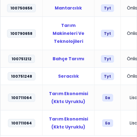
Mantarcılık
Önli
100750656
Tyt
Tarım
Makineleri Ve
Önli
100790658
Tyt
Teknolojileri
Bahçe Tarımı
Önli
100751212
Tyt
Seracılık
Önli
100751248
Tyt
Tarım Ekonomisi
Lis
100711064
Ea
(Kktc Uyruklu)
Tarım Ekonomisi
Lis
100711064
Ea
(Kktc Uyruklu)