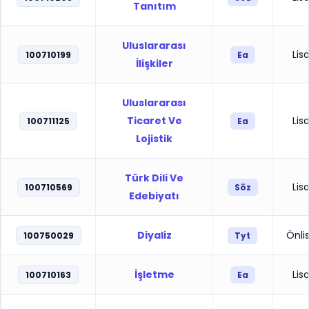
Tanıtım
Uluslararası
Lis
100710199
Ea
İlişkiler
Uluslararası
Ticaret Ve
Lis
100711125
Ea
Lojistik
Türk Dili Ve
Lis
100710569
Söz
Edebiyatı
Diyaliz
Önli
100750029
Tyt
İşletme
Lis
100710163
Ea