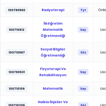
Radyoterapi
Önli
100790560
Tyt
İlköğretim
Matematik
Lis
100710612
Say
Öğretmenliği
Sosyal Bilgiler
Lis
100710587
Söz
Öğretmenliği
Fizyoterapi Ve
Lis
100790531
Say
Rehabilitasyon
Matematik
Lis
100710109
Say
Halkla İlişkiler Ve
Lis
100710206
Söz