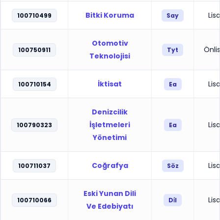
Bitki Koruma
Lis
100710499
Say
Otomotiv
Önli
100750911
Tyt
Teknolojisi
İktisat
Lis
100710154
Ea
Denizcilik
İşletmeleri
Lis
100790323
Ea
Yönetimi
Coğrafya
Lis
100711037
Söz
Eski Yunan Dili
Lis
100710066
Di̇l
Ve Edebiyatı