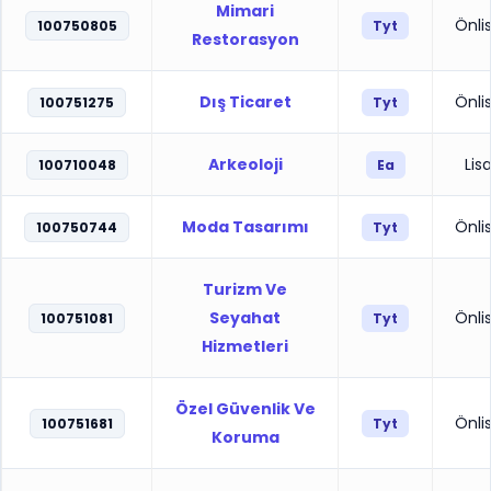
Mimari
Önli
100750805
Tyt
Restorasyon
Dış Ticaret
Önli
100751275
Tyt
Arkeoloji
Lis
100710048
Ea
Moda Tasarımı
Önli
100750744
Tyt
Turizm Ve
Seyahat
Önli
100751081
Tyt
Hizmetleri
Özel Güvenlik Ve
Önli
100751681
Tyt
Koruma