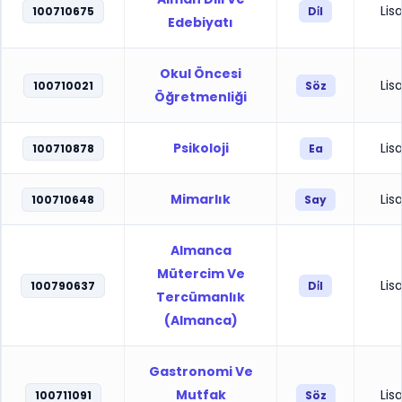
Lis
100710675
Di̇l
Edebiyatı
Okul Öncesi
Lis
100710021
Söz
Öğretmenliği
Psikoloji
Lis
100710878
Ea
Mimarlık
Lis
100710648
Say
Almanca
Mütercim Ve
Lis
100790637
Di̇l
Tercümanlık
(Almanca)
Gastronomi Ve
Mutfak
Lis
100711091
Söz