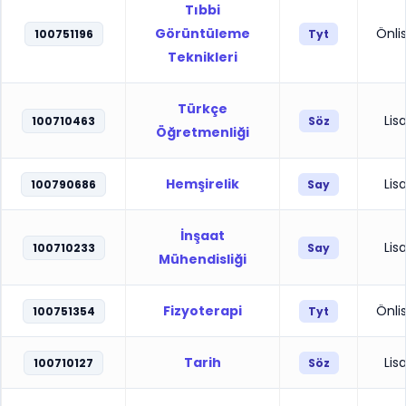
Tıbbi
Görüntüleme
Önli
100751196
Tyt
Teknikleri
Türkçe
Lis
100710463
Söz
Öğretmenliği
Hemşirelik
Lis
100790686
Say
İnşaat
Lis
100710233
Say
Mühendisliği
Fizyoterapi
Önli
100751354
Tyt
Tarih
Lis
100710127
Söz