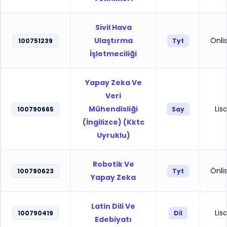
Sivil Hava
Ulaştırma
Önli
100751239
Tyt
İşletmeciliği
Yapay Zeka Ve
Veri
Mühendisliği
Lis
100790665
Say
(İngilizce) (Kktc
Uyruklu)
Robotik Ve
Önli
100790623
Tyt
Yapay Zeka
Latin Dili Ve
Lis
100790419
Di̇l
Edebiyatı