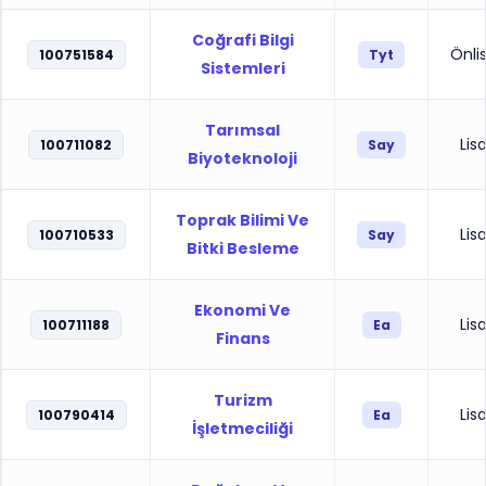
Coğrafi Bilgi
Önli
100751584
Tyt
Sistemleri
Tarımsal
Lis
100711082
Say
Biyoteknoloji
Toprak Bilimi Ve
Lis
100710533
Say
Bitki Besleme
Ekonomi Ve
Lis
100711188
Ea
Finans
Turizm
Lis
100790414
Ea
İşletmeciliği