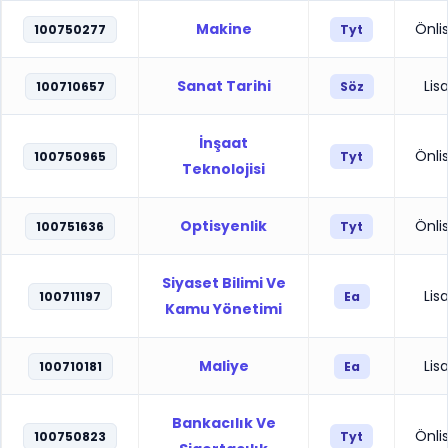
Makine
Önli
100750277
Tyt
Sanat Tarihi
Lis
100710657
Söz
İnşaat
Önli
100750965
Tyt
Teknolojisi
Optisyenlik
Önli
100751636
Tyt
Siyaset Bilimi Ve
Lis
100711197
Ea
Kamu Yönetimi
Maliye
Lis
100710181
Ea
Bankacılık Ve
Önli
100750823
Tyt