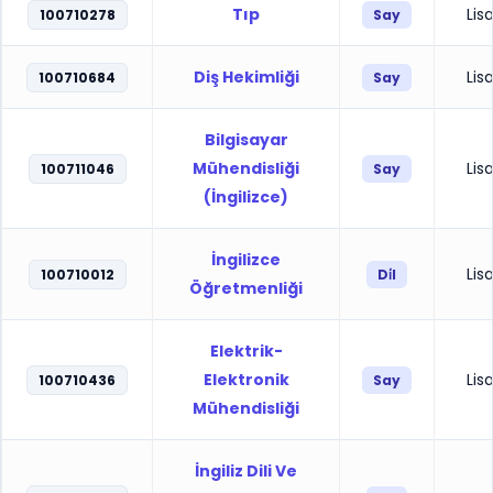
Tıp
Lis
100710278
Say
Diş Hekimliği
Lis
100710684
Say
Bilgisayar
Mühendisliği
Lis
100711046
Say
(İngilizce)
İngilizce
Lis
100710012
Di̇l
Öğretmenliği
Elektrik-
Elektronik
Lis
100710436
Say
Mühendisliği
İngiliz Dili Ve