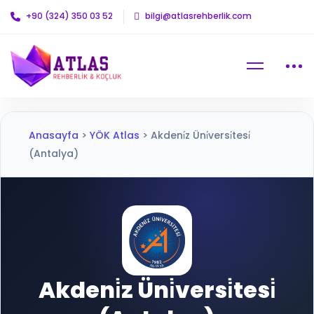
+90 (324) 350 03 52
bilgi@atlasrehberlik.com
Anasayfa
>
YÖK Atlas
>
Akdeni̇z Üni̇versi̇tesi̇
(Antalya)
Akdeni̇z Üni̇versi̇tesi̇