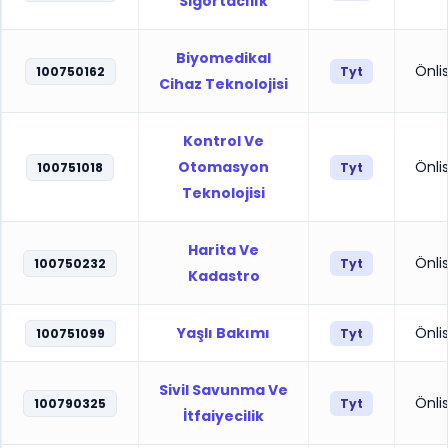
Sigortacılık
Biyomedikal
Önli
100750162
Tyt
Cihaz Teknolojisi
Kontrol Ve
Otomasyon
Önli
100751018
Tyt
Teknolojisi
Harita Ve
Önli
100750232
Tyt
Kadastro
Yaşlı Bakımı
Önli
100751099
Tyt
Sivil Savunma Ve
Önli
100790325
Tyt
İtfaiyecilik