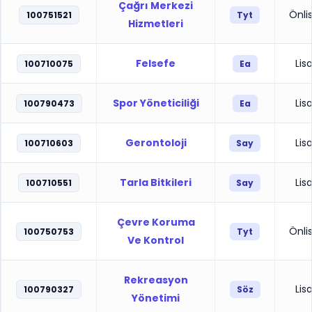
Çağrı Merkezi
Önli
100751521
Tyt
Hizmetleri
Felsefe
Lis
100710075
Ea
Spor Yöneticiliği
Lis
100790473
Ea
Gerontoloji
Lis
100710603
Say
Tarla Bitkileri
Lis
100710551
Say
Çevre Koruma
Önli
100750753
Tyt
Ve Kontrol
Rekreasyon
Lis
100790327
Söz
Yönetimi