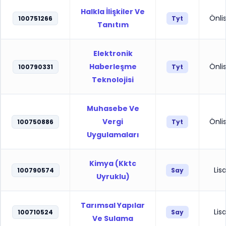
Halkla İlişkiler Ve
Önli
100751266
Tyt
Tanıtım
Elektronik
Haberleşme
Önli
100790331
Tyt
Teknolojisi
Muhasebe Ve
Vergi
Önli
100750886
Tyt
Uygulamaları
Kimya (Kktc
Lis
100790574
Say
Uyruklu)
Tarımsal Yapılar
Lis
100710524
Say
Ve Sulama