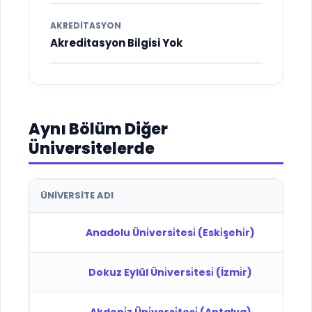
AKREDITASYON
Akreditasyon Bilgisi Yok
Aynı Bölüm Diğer
Üniversitelerde
ÜNIVERSITE ADI
Anadolu Üni̇versi̇tesi̇ (Eski̇şehi̇r)
Dokuz Eylül Üni̇versi̇tesi̇ (İzmi̇r)