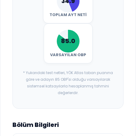
34.9
TOPLAM AYT NETI
85.0
VARSAYILAN OBP
* Yukarıdaki test netleri, YÖK Atlas taban puanına
göre ve adayın 85 OBP'si olduğu varsayılarak
sistemsel katsayılarla hesaplanmış tahmini
değerlerdir.
Bölüm Bilgileri