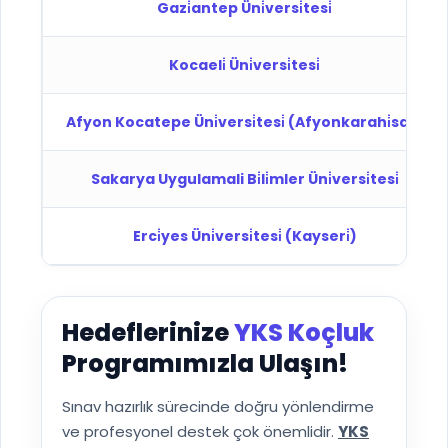
Gazi̇antep Üni̇versi̇tesi̇
Kocaeli̇ Üni̇versi̇tesi̇
Afyon Kocatepe Üni̇versi̇tesi̇ (Afyonkarahi̇sar)
Sakarya Uygulamali Bi̇li̇mler Üni̇versi̇tesi̇
Erci̇yes Üni̇versi̇tesi̇ (Kayseri̇)
Hedeflerinize
YKS Koçluk
Programımızla Ulaşın!
Sınav hazırlık sürecinde doğru yönlendirme
ve profesyonel destek çok önemlidir.
YKS