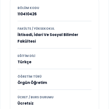
BÖLÜM KODU
110410426
FAKÜLTE / YÜKSEKOKUL
İktisadi, İdari Ve Sosyal Bilimler
Fakültesi
EĞITIM DILI
Türkçe
ÖĞRETIM TÜRÜ
Örgün Öğretim
ÜCRET / BURS DURUMU
Ücretsi̇z