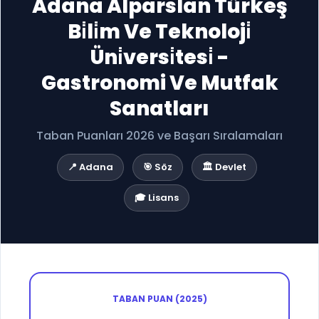
Adana Alparslan Türkeş
Bi̇li̇m Ve Teknoloji̇
Üni̇versi̇tesi̇ -
Gastronomi Ve Mutfak
Sanatları
Taban Puanları 2026 ve Başarı Sıralamaları
📍 Adana
🎯 Söz
🏛️ Devlet
🎓 Lisans
TABAN PUAN (2025)