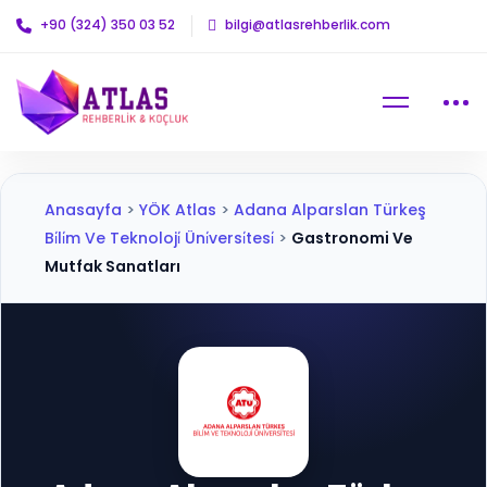
+90 (324) 350 03 52
bilgi@atlasrehberlik.com
Anasayfa
>
YÖK Atlas
>
Adana Alparslan Türkeş
Bi̇li̇m Ve Teknoloji̇ Üni̇versi̇tesi̇
>
Gastronomi Ve
Mutfak Sanatları