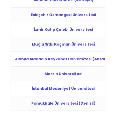
Akdeni̇z Üni̇versi̇tesi̇ (Antalya)
Eski̇şehi̇r Osmangazi̇ Üni̇versi̇tesi̇
İzmi̇r Kati̇p Çelebi̇ Üni̇versi̇tesi̇
Muğla Sitki Koçman Üni̇versi̇tesi̇
Alanya Alaaddi̇n Keykubat Üni̇versi̇tesi̇ (Antalya)
Mersi̇n Üni̇versi̇tesi̇
İstanbul Medeni̇yet Üni̇versi̇tesi̇
Pamukkale Üni̇versi̇tesi̇ (Deni̇zli̇)