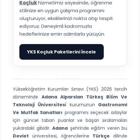
Koçluk
hizmetimiz sayesinde, öğrenme
stilinize en uygun çalışma programını
oluşturuyor, eksiklerinizi nokta atışı tespit
ediyoruz. Deneyimli kadromuzla
hedeflerinize emin adımlarla yürüyün.
YKS Koçluk Paketlerini İncele
▶
Yükseköğretim Kurumları Sınavı (YKS) 2026 tercih
döneminde
Adana Alparslan Türkeş Bi̇li̇m Ve
Teknoloji̇ Üni̇versi̇tesi̇
kurumunun
Gastronomi
Ve Mutfak Sanatları
programını seçecek adaylar
için güncel taban puanlar ve başarı sıralamaları
yukarıdaki gibidir.
Adana
şehrinde eğitim veren bu
Devlet
üniversitesi, öğrencilerine
Türkçe
dilinde