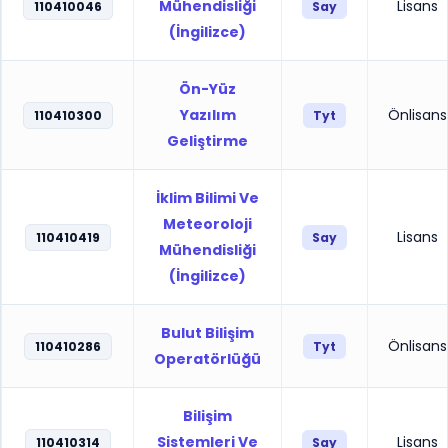
Mühendisliği
Lisans
110410046
Say
(İngilizce)
Ön-Yüz
Yazılım
Önlisans
110410300
Tyt
Geliştirme
İklim Bilimi Ve
Meteoroloji
Lisans
110410419
Say
Mühendisliği
(İngilizce)
Bulut Bilişim
Önlisans
110410286
Tyt
Operatörlüğü
Bilişim
Sistemleri Ve
Lisans
110410314
Say