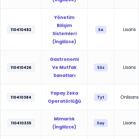
Yönetim
Bilişim
Lisans
110410482
Ea
Sistemleri
(İngilizce)
Gastronomi
Ve Mutfak
Lisans
110410426
Söz
Sanatları
Yapay Zeka
Önlisans
110410384
Tyt
Operatörlüğü
Mimarlık
Lisans
110410335
Say
(İngilizce)