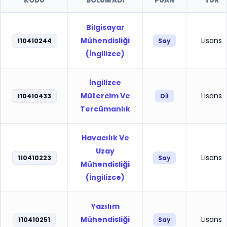
KODU
BÖLÜM ADI
PUAN
TÜR
Bilgisayar
Mühendisliği
Lisans
110410244
Say
(İngilizce)
İngilizce
Mütercim Ve
Lisans
110410433
Di̇l
Tercümanlık
Havacılık Ve
Uzay
Lisans
110410223
Say
Mühendisliği
(İngilizce)
Yazılım
Mühendisliği
Lisans
110410251
Say