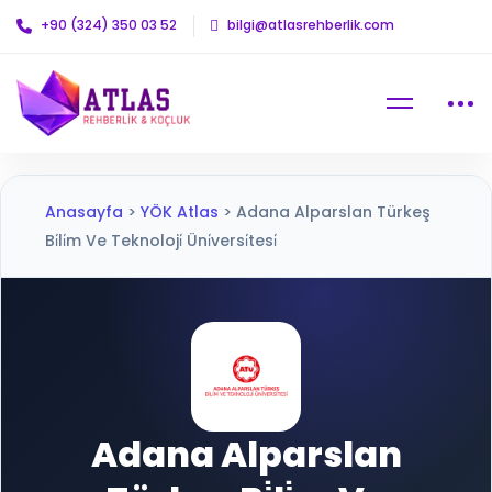
+90 (324) 350 03 52
bilgi@atlasrehberlik.com
Anasayfa
>
YÖK Atlas
>
Adana Alparslan Türkeş
Bi̇li̇m Ve Teknoloji̇ Üni̇versi̇tesi̇
Adana Alparslan