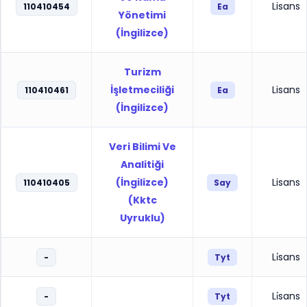
Lisans
110410454
Ea
Yönetimi
(İngilizce)
Turizm
İşletmeciliği
Lisans
110410461
Ea
(İngilizce)
Veri Bilimi Ve
Analitiği
(İngilizce)
Lisans
110410405
Say
(Kktc
Uyruklu)
Li̇sans
-
Tyt
Li̇sans
-
Tyt