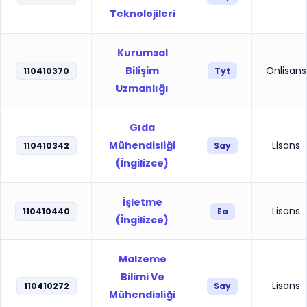
Teknolojileri
Kurumsal
Bilişim
Önlisans
110410370
Tyt
Uzmanlığı
Gıda
Mühendisliği
Lisans
110410342
Say
(İngilizce)
İşletme
Lisans
110410440
Ea
(İngilizce)
Malzeme
Bilimi Ve
Lisans
110410272
Say
Mühendisliği