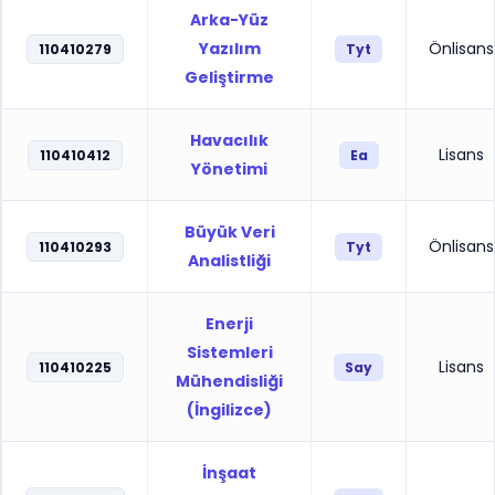
Arka-Yüz
Yazılım
Önlisans
110410279
Tyt
Geliştirme
Havacılık
Lisans
110410412
Ea
Yönetimi
Büyük Veri
Önlisans
110410293
Tyt
Analistliği
Enerji
Sistemleri
Lisans
110410225
Say
Mühendisliği
(İngilizce)
İnşaat