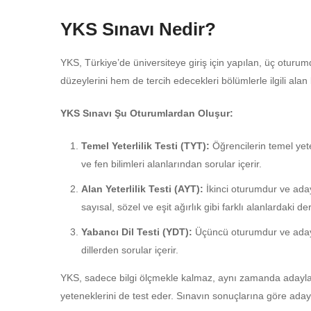
YKS Sınavı Nedir?
YKS, Türkiye’de üniversiteye giriş için yapılan, üç oturum
düzeylerini hem de tercih edecekleri bölümlerle ilgili alan b
YKS Sınavı Şu Oturumlardan Oluşur:
Temel Yeterlilik Testi (TYT):
Öğrencilerin temel yete
ve fen bilimleri alanlarından sorular içerir.
Alan Yeterlilik Testi (AYT):
İkinci oturumdur ve adayl
sayısal, sözel ve eşit ağırlık gibi farklı alanlardaki de
Yabancı Dil Testi (YDT):
Üçüncü oturumdur ve adaylar
dillerden sorular içerir.
YKS, sadece bilgi ölçmekle kalmaz, aynı zamanda adaylar
yeteneklerini de test eder. Sınavın sonuçlarına göre adaylar,