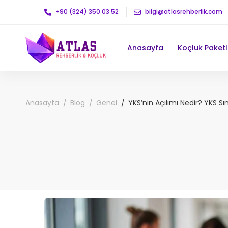
+90 (324) 350 03 52
bilgi@atlasrehberlik.com
Anasayfa
Koçluk Paketl
Anasayfa
Blog
Genel
YKS’nin Açılımı Nedir? YKS Sı