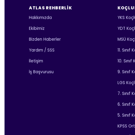
ATLAS REHBERLIK
KOÇLU
Hakkımızda
YKS Koçl
Ekibimiz
YDT Koç
Bizden Haberler
MSÜ Koç
Yardım / SSS
11. Sınıf
İletişim
10. Sınıf
İş Başvurusu
9. Sınıf 
LGS Koç
7. Sınıf 
6. Sınıf 
5. Sınıf 
KPSS Or