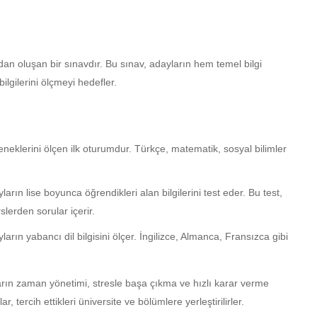
dan oluşan bir sınavdır. Bu sınav, adayların hem temel bilgi
ilgilerini ölçmeyi hedefler.
neklerini ölçen ilk oturumdur. Türkçe, matematik, sosyal bilimler
arın lise boyunca öğrendikleri alan bilgilerini test eder. Bu test,
rslerden sorular içerir.
ın yabancı dil bilgisini ölçer. İngilizce, Almanca, Fransızca gibi
ın zaman yönetimi, stresle başa çıkma ve hızlı karar verme
 tercih ettikleri üniversite ve bölümlere yerleştirilirler.