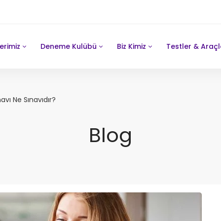
erimiz
Deneme Kulübü
Biz Kimiz
Testler & Araçl
navı Ne Sınavıdır?
Blog