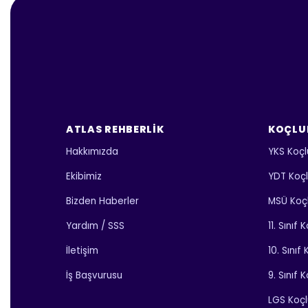
ATLAS REHBERLIK
KOÇLU
Hakkımızda
YKS Koçl
Ekibimiz
YDT Koç
Bizden Haberler
MSÜ Koç
Yardım / SSS
11. Sınıf
İletişim
10. Sınıf
İş Başvurusu
9. Sınıf 
LGS Koç