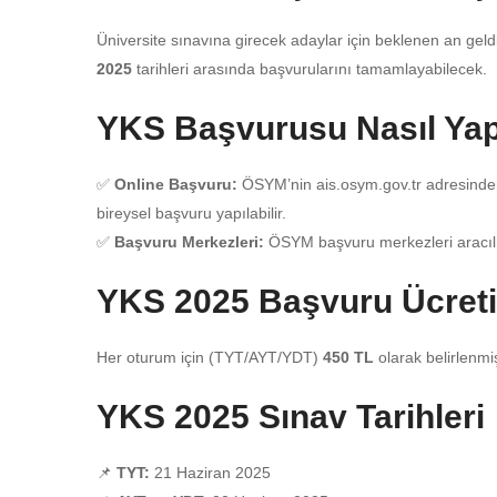
Üniversite sınavına girecek adaylar için beklenen an geld
2025
tarihleri arasında başvurularını tamamlayabilecek.
YKS Başvurusu Nasıl Yapı
✅
Online Başvuru:
ÖSYM’nin
ais.osym.gov.tr
adresinde
bireysel başvuru yapılabilir.
✅
Başvuru Merkezleri:
ÖSYM başvuru merkezleri aracılığıy
YKS 2025 Başvuru Ücret
Her oturum için (TYT/AYT/YDT)
450 TL
olarak belirlenmiş
YKS 2025 Sınav Tarihleri
📌
TYT:
21 Haziran 2025