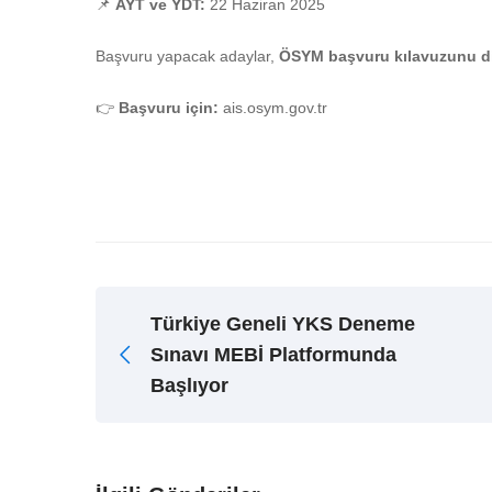
📌
AYT ve YDT:
22 Haziran 2025
Başvuru yapacak adaylar,
ÖSYM başvuru kılavuzunu dik
👉
Başvuru için:
ais.osym.gov.tr
Türkiye Geneli YKS Deneme
Sınavı MEBİ Platformunda
Başlıyor