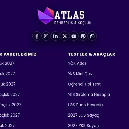
K PAKETLERIMIZ
TESTLER & ARAÇLAR
uk 2027
YÖK Atlas
luk 2027
YKS Mini Quiz
luk 2027
Öğrenci Tipi Testi
 Koçluk 2027
YKS Sıralama Hesapla
 Koçluk 2027
LGS Puan Hesapla
Koçluk 2027
2027 LGS Sayaç
luk 2027
2027 YKS Sayaç