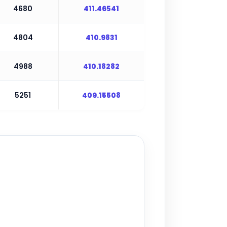
4680
411.46541
4804
410.9831
4988
410.18282
5251
409.15508
▶