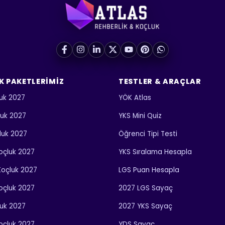
K PAKETLERIMIZ
TESTLER & ARAÇLAR
uk 2027
YÖK Atlas
luk 2027
YKS Mini Quiz
luk 2027
Öğrenci Tipi Testi
 Koçluk 2027
YKS Sıralama Hesapla
 Koçluk 2027
LGS Puan Hesapla
Koçluk 2027
2027 LGS Sayaç
luk 2027
2027 YKS Sayaç
Koçluk 2027
YDS Sayaç