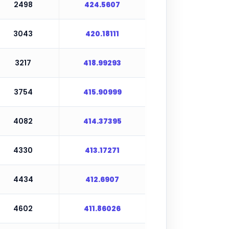
2498
424.5607
3043
420.18111
3217
418.99293
3754
415.90999
4082
414.37395
4330
413.17271
4434
412.6907
4602
411.86026