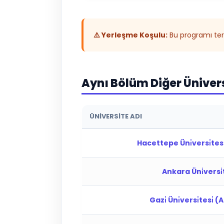
⚠️ Yerleşme Koşulu:
Bu programı terc
Aynı Bölüm Diğer Üniver
ÜNIVERSITE ADI
Hacettepe Üni̇versi̇tes
Ankara Üni̇versi̇t
Gazi̇ Üni̇versi̇tesi̇ 