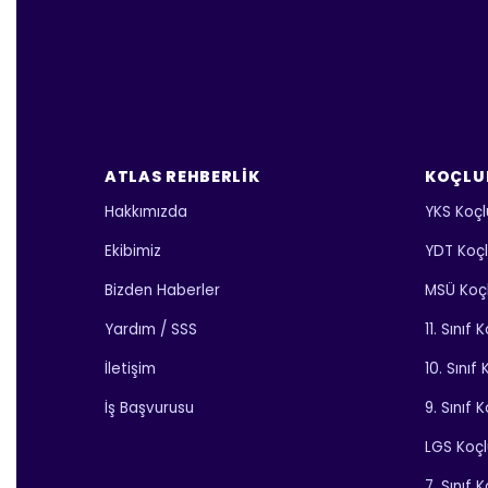
ATLAS REHBERLIK
KOÇLU
Hakkımızda
YKS Koçl
Ekibimiz
YDT Koç
Bizden Haberler
MSÜ Koç
Yardım / SSS
11. Sınıf
İletişim
10. Sınıf
İş Başvurusu
9. Sınıf 
LGS Koç
7. Sınıf 