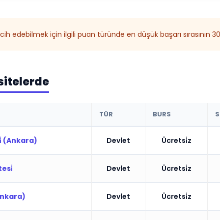
ih edebilmek için ilgili puan türünde en düşük başarı sırasının 
sitelerde
TÜR
BURS
S
i̇ (Ankara)
Devlet
Ücretsi̇z
esi̇
Devlet
Ücretsi̇z
(Ankara)
Devlet
Ücretsi̇z