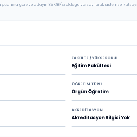
aban puanına göre ve adayın 85 OBP'si olduğu varsayılarak sistemsel katsay
FAKÜLTE / YÜKSEKOKUL
Eğitim Fakültesi
ÖĞRETIM TÜRÜ
Örgün Öğretim
AKREDITASYON
Akreditasyon Bilgisi Yok