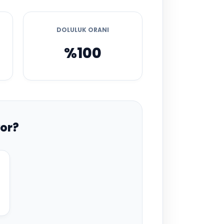
DOLULUK ORANI
%100
or?