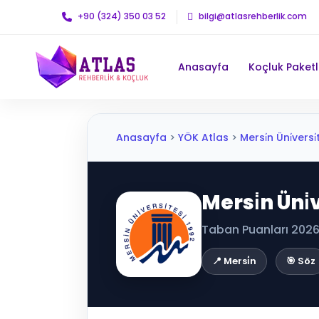
+90 (324) 350 03 52
bilgi@atlasrehberlik.com
Anasayfa
Koçluk Paketl
Anasayfa
>
YÖK Atlas
>
Mersi̇n Üni̇versi̇t
Mersi̇n Üni̇
Taban Puanları 2026 
📍 Mersi̇n
🎯 Söz