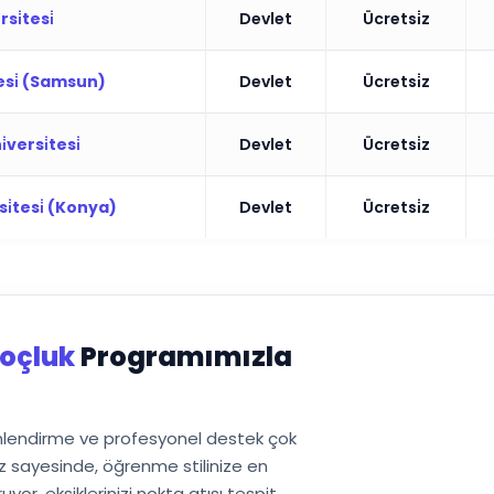
i̇tesi̇
Devlet
Ücretsi̇z
esi̇ (Samsun)
Devlet
Ücretsi̇z
versi̇tesi̇
Devlet
Ücretsi̇z
i̇tesi̇ (Konya)
Devlet
Ücretsi̇z
oçluk
Programımızla
önlendirme ve profesyonel destek çok
 sayesinde, öğrenme stilinize en
or, eksiklerinizi nokta atışı tespit