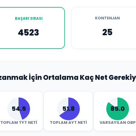
KONTENJAN
BAŞARI SIRASI
25
4523
zanmak İçin Ortalama Kaç Net Gerekiy
54.5
51.8
85.0
TOPLAM TYT NETI
TOPLAM AYT NETI
VARSAYILAN OBP