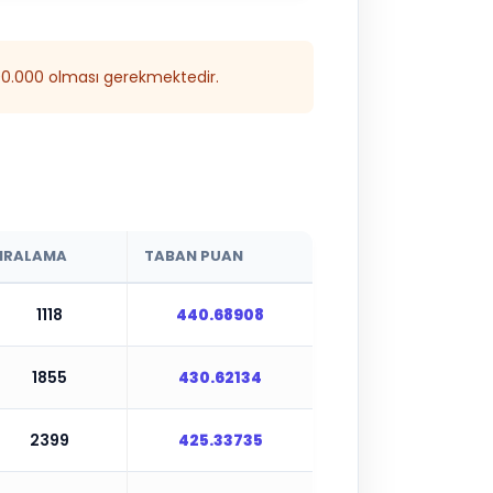
300.000 olması gerekmektedir.
IRALAMA
TABAN PUAN
1118
440.68908
1855
430.62134
2399
425.33735