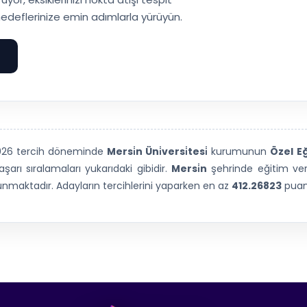
edeflerinize emin adımlarla yürüyün.
e
2026 tercih döneminde
Mersi̇n Üni̇versi̇tesi̇
kurumunun
Özel E
arı sıralamaları yukarıdaki gibidir.
Mersi̇n
şehrinde eğitim v
sunmaktadır. Adayların tercihlerini yaparken en az
412.26823
puana