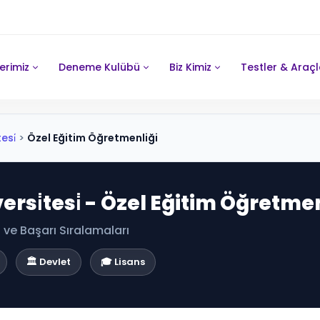
erimiz
Deneme Kulübü
Biz Kimiz
Testler & Araçl
esi̇
>
Özel Eğitim Öğretmenliği
versi̇tesi̇ - Özel Eğitim Öğretme
ve Başarı Sıralamaları
🏛️ Devlet
🎓 Lisans