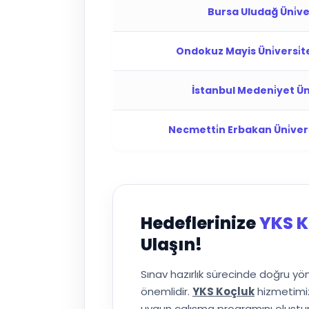
Bursa Uludağ Üni̇vers
Ondokuz Mayis Üni̇versi̇t
İstanbul Medeni̇yet Üni̇
Necmetti̇n Erbakan Üni̇vers
Hedeflerinize
YKS K
Ulaşın!
Sınav hazırlık sürecinde doğru y
önemlidir.
YKS Koçluk
hizmetimiz
uygun çalışma programını oluşturuy