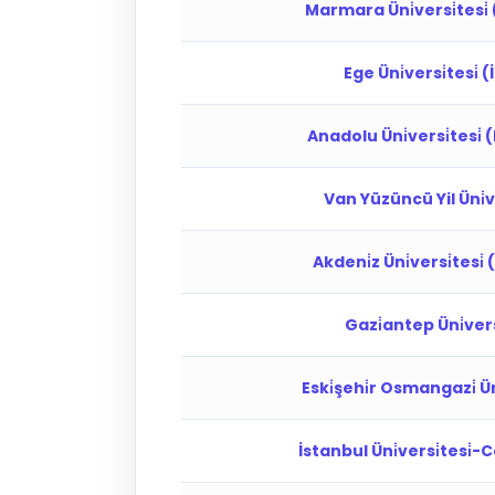
Marmara Üni̇versi̇tesi̇ 
Ege Üni̇versi̇tesi̇ (I
Anadolu Üni̇versi̇tesi̇ (
Van Yüzüncü Yil Üni̇ve
Akdeni̇z Üni̇versi̇tesi̇
Gazi̇antep Üni̇versi
Eski̇şehi̇r Osmangazi̇ Üni
İstanbul Üni̇versi̇tesi