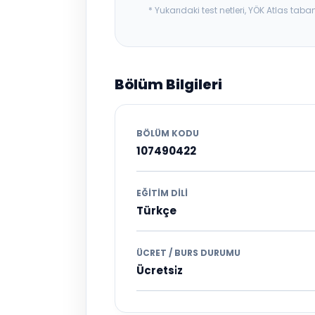
* Yukarıdaki test netleri, YÖK Atlas t
Bölüm Bilgileri
BÖLÜM KODU
107490422
EĞITIM DILI
Türkçe
ÜCRET / BURS DURUMU
Ücretsi̇z