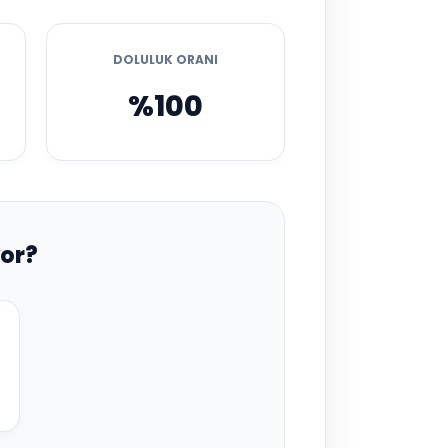
DOLULUK ORANI
%100
or?