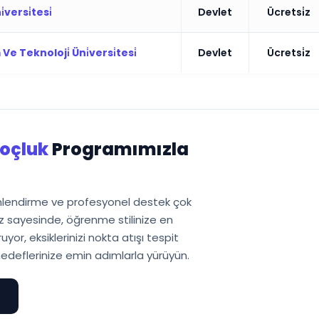
versi̇tesi̇
Devlet
Ücretsi̇z
e Teknoloji̇ Üni̇versi̇tesi̇
Devlet
Ücretsi̇z
oçluk
Programımızla
önlendirme ve profesyonel destek çok
 sayesinde, öğrenme stilinize en
or, eksiklerinizi nokta atışı tespit
edeflerinize emin adımlarla yürüyün.
e