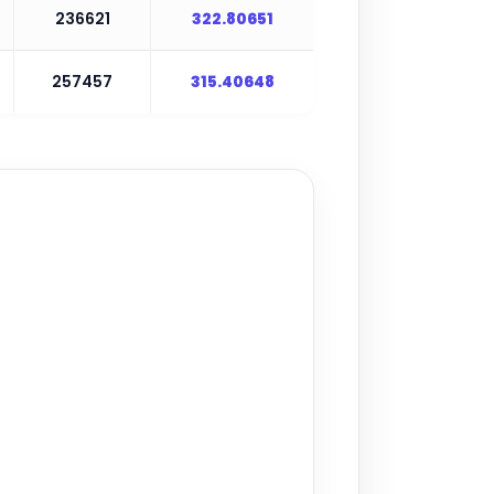
236621
322.80651
257457
315.40648
▶