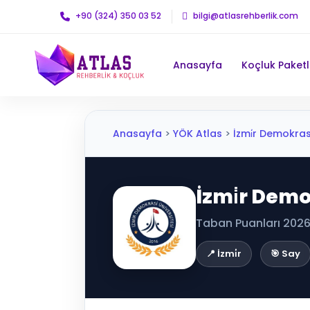
+90 (324) 350 03 52
bilgi@atlasrehberlik.com
Anasayfa
Koçluk Paketl
Anasayfa
>
YÖK Atlas
>
İzmi̇r Demokrasi̇
İzmi̇r Demo
Taban Puanları 2026 
📍 İzmi̇r
🎯 Say