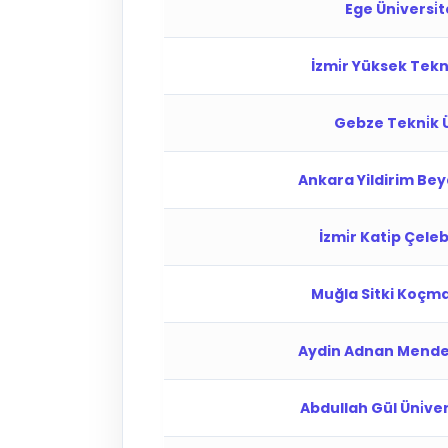
Ege Üni̇versi̇te
İzmi̇r Yüksek Tekno
Gebze Tekni̇k Ün
Ankara Yildirim Beyaz
İzmi̇r Kati̇p Çelebi
Muğla Sitki Koçman 
Aydin Adnan Mendere
Abdullah Gül Üni̇vers