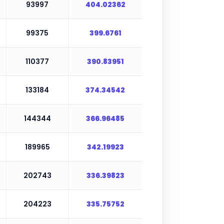
93997
404.02362
99375
399.6761
110377
390.83951
133184
374.34542
144344
366.96485
189965
342.19923
202743
336.39823
204223
335.75752