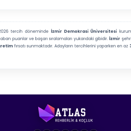
 2026 tercih döneminde
İzmi̇r Demokrasi̇ Üni̇versi̇tesi̇
kuru
ban puanlar ve başarı sıralamaları yukarıdaki gibidir.
İzmi̇r
şehr
retim
fırsatı sunmaktadır. Adayların tercihlerini yaparken en az