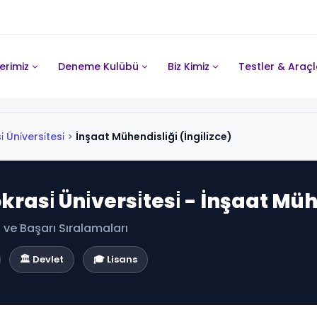
erimiz
Deneme Kulübü
Biz Kimiz
Testler & Araçl
 Üni̇versi̇tesi̇
>
İnşaat Mühendisliği (İngilizce)
krasi̇ Üni̇versi̇tesi̇ - İnşaat Mü
ve Başarı Sıralamaları
🏛️ Devlet
🎓 Lisans