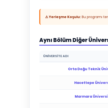
⚠️ Yerleşme Koşulu:
Bu programı terc
Aynı Bölüm Diğer Üniver
ÜNIVERSITE ADI
Orta Doğu Tekni̇k Üni̇v
Hacettepe Üni̇versi
Marmara Üni̇versi̇t