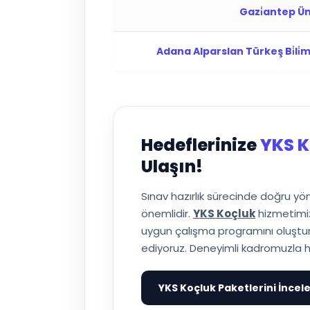
Gazi̇antep Üni̇
Adana Alparslan Türkeş Bi̇li̇m V
Hedeflerinize
YKS K
Ulaşın!
Sınav hazırlık sürecinde doğru y
önemlidir.
YKS Koçluk
hizmetimiz
uygun çalışma programını oluşturuy
ediyoruz. Deneyimli kadromuzla h
YKS Koçluk Paketlerini İncel