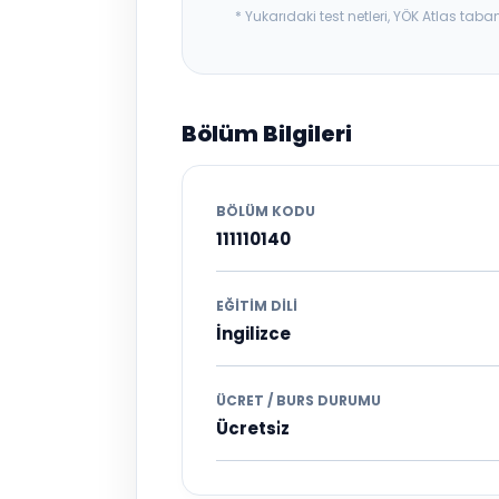
* Yukarıdaki test netleri, YÖK Atlas t
Bölüm Bilgileri
BÖLÜM KODU
111110140
EĞITIM DILI
İngilizce
ÜCRET / BURS DURUMU
Ücretsi̇z