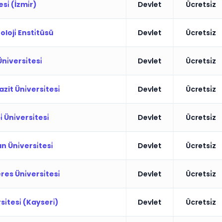
si̇ (İzmi̇r)
Devlet
Ücretsi̇z
loji̇ Ensti̇tüsü
Devlet
Ücretsi̇z
i̇versi̇tesi̇
Devlet
Ücretsi̇z
it Üni̇versi̇tesi̇
Devlet
Ücretsi̇z
̇ Üni̇versi̇tesi̇
Devlet
Ücretsi̇z
Üni̇versi̇tesi̇
Devlet
Ücretsi̇z
s Üni̇versi̇tesi̇
Devlet
Ücretsi̇z
i̇tesi̇ (Kayseri̇)
Devlet
Ücretsi̇z