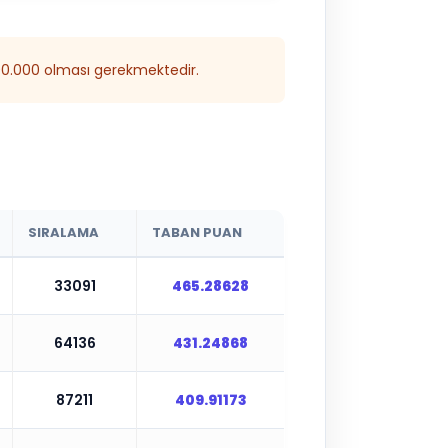
300.000 olması gerekmektedir.
SIRALAMA
TABAN PUAN
33091
465.28628
64136
431.24868
87211
409.91173