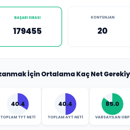
KONTENJAN
BAŞARI SIRASI
20
179455
zanmak İçin Ortalama Kaç Net Gerekiy
40.4
40.4
85.0
TOPLAM TYT NETI
TOPLAM AYT NETI
VARSAYILAN OBP