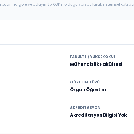
aban puanına göre ve adayın 85 OBP'si olduğu varsayılarak sistemsel katsay
FAKÜLTE / YÜKSEKOKUL
Mühendislik Fakültesi
ÖĞRETIM TÜRÜ
Örgün Öğretim
AKREDITASYON
Akreditasyon Bilgisi Yok