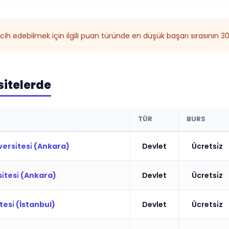
ih edebilmek için ilgili puan türünde en düşük başarı sırasının 
sitelerde
TÜR
BURS
ersi̇tesi̇ (Ankara)
Devlet
Ücretsi̇z
̇tesi̇ (Ankara)
Devlet
Ücretsi̇z
esi̇ (İstanbul)
Devlet
Ücretsi̇z