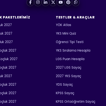
K PAKETLERIMIZ
TESTLER & ARAÇLAR
uk 2027
YÖK Atlas
luk 2027
YKS Mini Quiz
luk 2027
Öğrenci Tipi Testi
 Koçluk 2027
YKS Sıralama Hesapla
 Koçluk 2027
LGS Puan Hesapla
Koçluk 2027
2027 LGS Sayaç
luk 2027
2027 YKS Sayaç
Koçluk 2027
YDS Sayaç
Koçluk 2027
KPSS Sayaç
Koçluk 2027
KPSS Ortaöğretim Sayaç