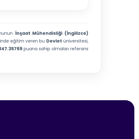
munun
İnşaat Mühendisliği (İngilizce)
inde eğitim veren bu
Devlet
üniversitesi,
347.35769
puana sahip olmaları referans