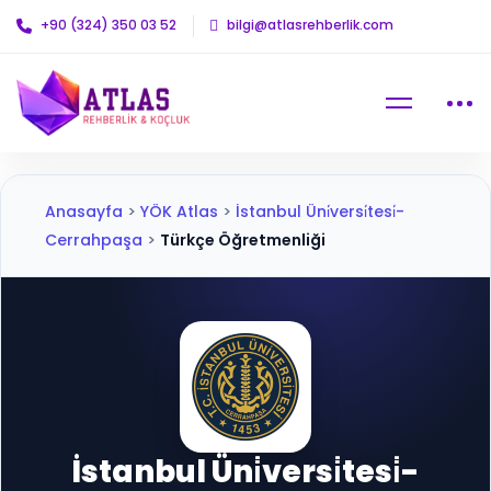
+90 (324) 350 03 52
bilgi@atlasrehberlik.com
Anasayfa
>
YÖK Atlas
>
İstanbul Üni̇versi̇tesi̇-
Cerrahpaşa
>
Türkçe Öğretmenliği
İstanbul Üni̇versi̇tesi̇-