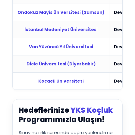
Ondokuz Mayis Üni̇versi̇tesi̇ (Samsun)
Devlet
İstanbul Medeni̇yet Üni̇versi̇tesi̇
Devlet
Van Yüzüncü Yil Üni̇versi̇tesi̇
Devlet
Di̇cle Üni̇versi̇tesi̇ (Di̇yarbakir)
Devlet
Kocaeli̇ Üni̇versi̇tesi̇
Devlet
Hedeflerinize
YKS Koçluk
Programımızla Ulaşın!
Sınav hazırlık sürecinde doğru yönlendirme