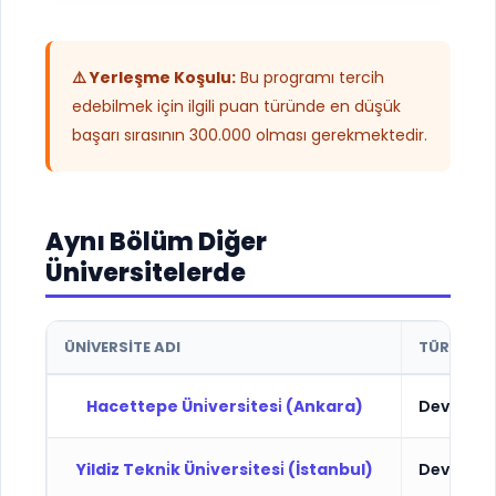
⚠️ Yerleşme Koşulu:
Bu programı tercih
edebilmek için ilgili puan türünde en düşük
başarı sırasının 300.000 olması gerekmektedir.
Aynı Bölüm Diğer
Üniversitelerde
ÜNIVERSITE ADI
TÜR
Hacettepe Üni̇versi̇tesi̇ (Ankara)
Devlet
Yildiz Tekni̇k Üni̇versi̇tesi̇ (İstanbul)
Devlet