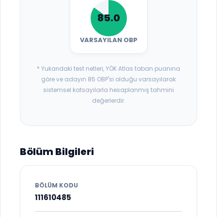
85.0
VARSAYILAN OBP
* Yukarıdaki test netleri, YÖK Atlas taban puanına
göre ve adayın 85 OBP'si olduğu varsayılarak
sistemsel katsayılarla hesaplanmış tahmini
değerlerdir.
Bölüm Bilgileri
BÖLÜM KODU
111610485