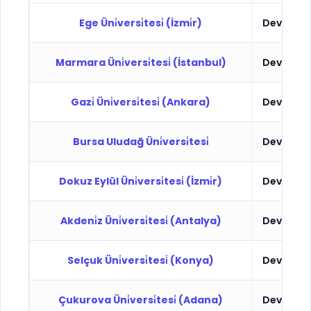
Ege Üni̇versi̇tesi̇ (İzmi̇r)
Devlet
Marmara Üni̇versi̇tesi̇ (İstanbul)
Devlet
Gazi̇ Üni̇versi̇tesi̇ (Ankara)
Devlet
Bursa Uludağ Üni̇versi̇tesi̇
Devlet
Dokuz Eylül Üni̇versi̇tesi̇ (İzmi̇r)
Devlet
Akdeni̇z Üni̇versi̇tesi̇ (Antalya)
Devlet
Selçuk Üni̇versi̇tesi̇ (Konya)
Devlet
Çukurova Üni̇versi̇tesi̇ (Adana)
Devlet