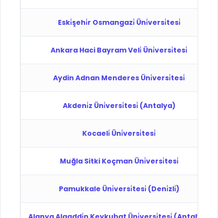
Eski̇şehi̇r Osmangazi̇ Üni̇versi̇tesi̇
Ankara Haci Bayram Veli̇ Üni̇versi̇tesi̇
Aydin Adnan Menderes Üni̇versi̇tesi̇
Akdeni̇z Üni̇versi̇tesi̇ (Antalya)
Kocaeli̇ Üni̇versi̇tesi̇
Muğla Sitki Koçman Üni̇versi̇tesi̇
Pamukkale Üni̇versi̇tesi̇ (Deni̇zli̇)
Alanya Alaaddi̇n Keykubat Üni̇versi̇tesi̇ (Antalya)