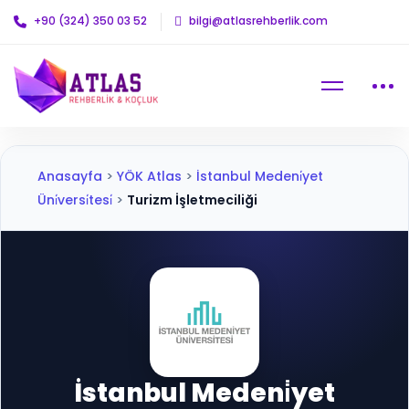
+90 (324) 350 03 52
bilgi@atlasrehberlik.com
Anasayfa
>
YÖK Atlas
>
İstanbul Medeni̇yet
Üni̇versi̇tesi̇
>
Turizm İşletmeciliği
İstanbul Medeni̇yet