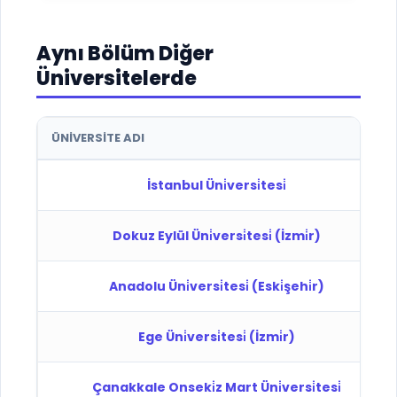
Aynı Bölüm Diğer
Üniversitelerde
ÜNIVERSITE ADI
İstanbul Üni̇versi̇tesi̇
Dokuz Eylül Üni̇versi̇tesi̇ (İzmi̇r)
Anadolu Üni̇versi̇tesi̇ (Eski̇şehi̇r)
Ege Üni̇versi̇tesi̇ (İzmi̇r)
Çanakkale Onseki̇z Mart Üni̇versi̇tesi̇