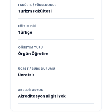
FAKÜLTE / YÜKSEKOKUL
Turizm Fakültesi
EĞITIM DILI
Türkçe
ÖĞRETIM TÜRÜ
Örgün Öğretim
ÜCRET / BURS DURUMU
Ücretsi̇z
AKREDITASYON
Akreditasyon Bilgisi Yok