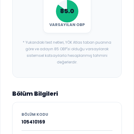
85.0
VARSAYILAN OBP
* Yukarıdaki test netleri, YÖK Atlas taban puanına
göre ve adayın 85 OBP'si olduğu varsayılarak
sistemsel katsayılarla hesaplanmış tahmini
değerlerdir.
Bölüm Bilgileri
BÖLÜM KODU
105410169