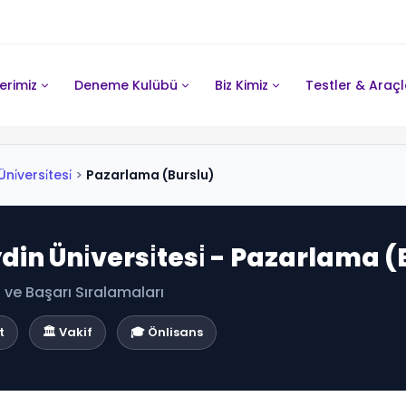
erimiz
Deneme Kulübü
Biz Kimiz
Testler & Araçl
i̇versi̇tesi̇
>
Pazarlama (Burslu)
din Üni̇versi̇tesi̇ - Pazarlama 
ve Başarı Sıralamaları
t
🏛️ Vakif
🎓 Önlisans