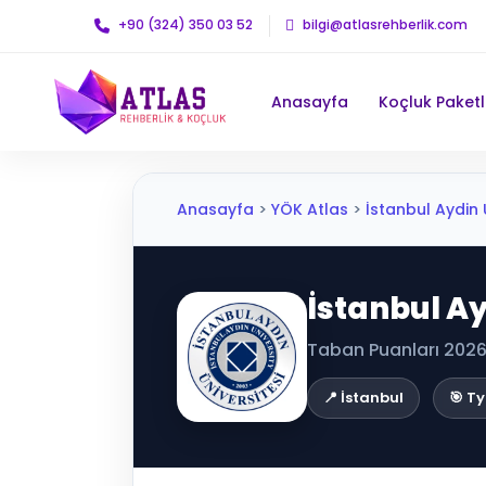
+90 (324) 350 03 52
bilgi@atlasrehberlik.com
Anasayfa
Koçluk Paketl
Anasayfa
>
YÖK Atlas
>
İstanbul Aydin Ün
İstanbul Ay
Taban Puanları 2026 
📍 İstanbul
🎯 Ty