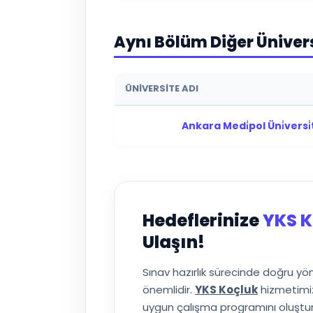
Aynı Bölüm Diğer Üniver
ÜNIVERSITE ADI
Ankara Medi̇pol Üni̇versi̇t
Hedeflerinize
YKS K
Ulaşın!
Sınav hazırlık sürecinde doğru y
önemlidir.
YKS Koçluk
hizmetimiz
uygun çalışma programını oluşturuy