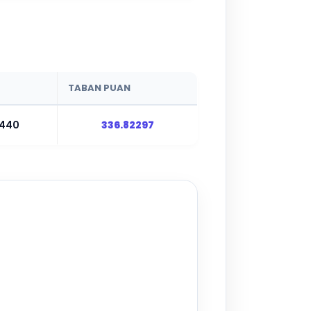
TABAN PUAN
440
336.82297
▶