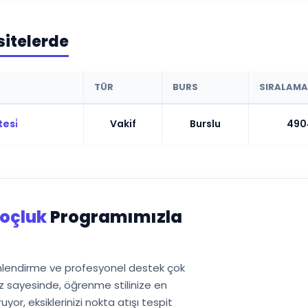
sitelerde
TÜR
BURS
SIRALAMA
esi̇
Vakif
Burslu
490
oçluk
Programımızla
önlendirme ve profesyonel destek çok
 sayesinde, öğrenme stilinize en
or, eksiklerinizi nokta atışı tespit