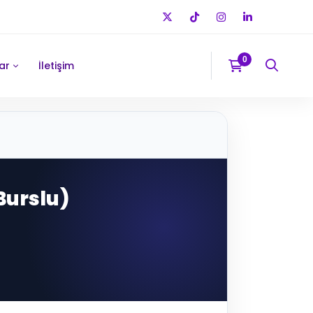
ar
İletişim
(Burslu)