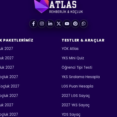
K PAKETLERIMIZ
TESTLER & ARAÇLAR
uk 2027
YÖK Atlas
luk 2027
YKS Mini Quiz
luk 2027
Öğrenci Tipi Testi
 Koçluk 2027
YKS Sıralama Hesapla
 Koçluk 2027
LGS Puan Hesapla
Koçluk 2027
2027 LGS Sayaç
luk 2027
2027 YKS Sayaç
Koçluk 2027
YDS Sayaç