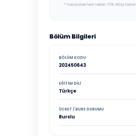
* Yukarıdaki test netleri, YÖK Atlas t
Bölüm Bilgileri
BÖLÜM KODU
202450643
EĞITIM DILI
Türkçe
ÜCRET / BURS DURUMU
Burslu