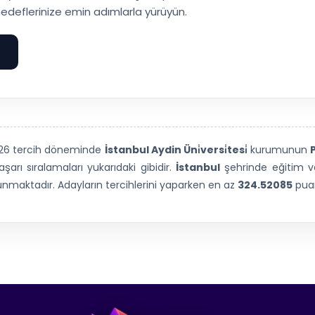
edeflerinize emin adımlarla yürüyün.
e
026 tercih döneminde
İstanbul Aydin Üni̇versi̇tesi̇
kurumunun
arı sıralamaları yukarıdaki gibidir.
İstanbul
şehrinde eğitim 
sunmaktadır. Adayların tercihlerini yaparken en az
324.52085
puan