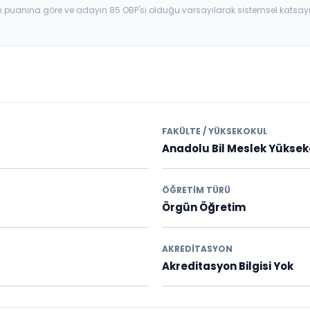
aban puanına göre ve adayın 85 OBP'si olduğu varsayılarak sistemsel katsay
FAKÜLTE / YÜKSEKOKUL
Anadolu Bil Meslek Yükse
ÖĞRETIM TÜRÜ
Örgün Öğretim
AKREDITASYON
Akreditasyon Bilgisi Yok