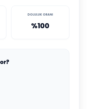
DOLULUK ORANI
%100
or?