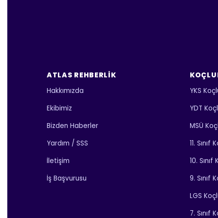
ATLAS REHBERLIK
KOÇLU
Hakkımızda
YKS Koçl
Ekibimiz
YDT Koç
Bizden Haberler
MSÜ Koç
Yardım / SSS
11. Sınıf
İletişim
10. Sınıf
İş Başvurusu
9. Sınıf 
LGS Koç
7. Sınıf 