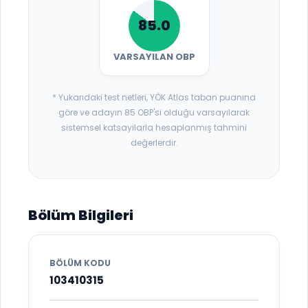
85.0
VARSAYILAN OBP
* Yukarıdaki test netleri, YÖK Atlas taban puanına
göre ve adayın 85 OBP'si olduğu varsayılarak
sistemsel katsayılarla hesaplanmış tahmini
değerlerdir.
Bölüm Bilgileri
BÖLÜM KODU
103410315