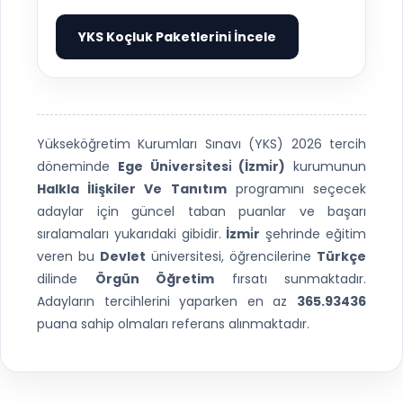
YKS Koçluk Paketlerini İncele
▶
Yükseköğretim Kurumları Sınavı (YKS) 2026 tercih
döneminde
Ege Üni̇versi̇tesi̇ (İzmi̇r)
kurumunun
Halkla İlişkiler Ve Tanıtım
programını seçecek
adaylar için güncel taban puanlar ve başarı
sıralamaları yukarıdaki gibidir.
İzmi̇r
şehrinde eğitim
veren bu
Devlet
üniversitesi, öğrencilerine
Türkçe
dilinde
Örgün Öğretim
fırsatı sunmaktadır.
Adayların tercihlerini yaparken en az
365.93436
puana sahip olmaları referans alınmaktadır.