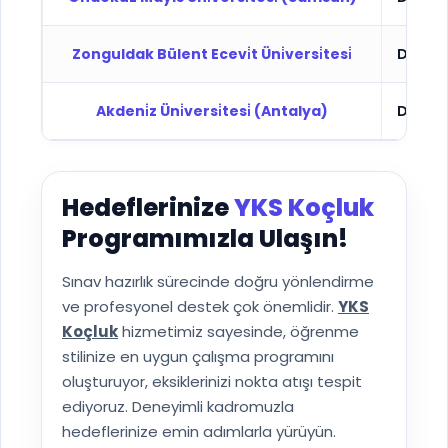
Zonguldak Bülent Ecevi̇t Üni̇versi̇tesi̇
Devlet
Akdeni̇z Üni̇versi̇tesi̇ (Antalya)
Devlet
Hedeflerinize
YKS Koçluk
Programımızla Ulaşın!
Sınav hazırlık sürecinde doğru yönlendirme
ve profesyonel destek çok önemlidir.
YKS
Koçluk
hizmetimiz sayesinde, öğrenme
stilinize en uygun çalışma programını
oluşturuyor, eksiklerinizi nokta atışı tespit
ediyoruz. Deneyimli kadromuzla
hedeflerinize emin adımlarla yürüyün.