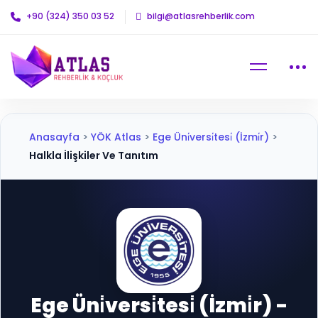
+90 (324) 350 03 52
bilgi@atlasrehberlik.com
Anasayfa
>
YÖK Atlas
>
Ege Üni̇versi̇tesi̇ (İzmi̇r)
>
Halkla İlişkiler Ve Tanıtım
Ege Üni̇versi̇tesi̇ (İzmi̇r) -