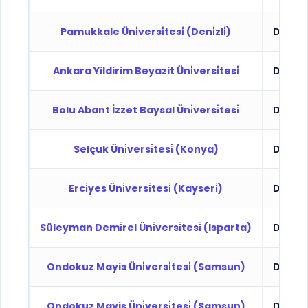
Pamukkale Üni̇versi̇tesi̇ (Deni̇zli̇)
Devlet
Ankara Yildirim Beyazit Üni̇versi̇tesi̇
Devlet
Bolu Abant İzzet Baysal Üni̇versi̇tesi̇
Devlet
Selçuk Üni̇versi̇tesi̇ (Konya)
Devlet
Erci̇yes Üni̇versi̇tesi̇ (Kayseri̇)
Devlet
Süleyman Demi̇rel Üni̇versi̇tesi̇ (Isparta)
Devlet
Ondokuz Mayis Üni̇versi̇tesi̇ (Samsun)
Devlet
Ondokuz Mayis Üni̇versi̇tesi̇ (Samsun)
Devlet