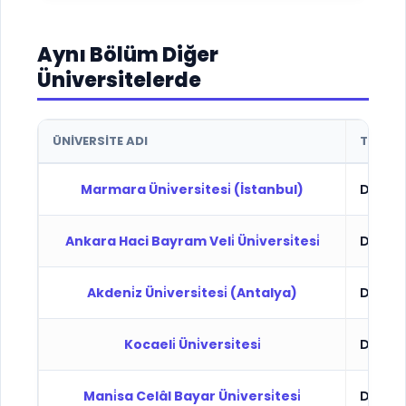
Aynı Bölüm Diğer
Üniversitelerde
ÜNIVERSITE ADI
TÜR
Marmara Üni̇versi̇tesi̇ (İstanbul)
Devlet
Ankara Haci Bayram Veli̇ Üni̇versi̇tesi̇
Devlet
Akdeni̇z Üni̇versi̇tesi̇ (Antalya)
Devlet
Kocaeli̇ Üni̇versi̇tesi̇
Devlet
Mani̇sa Celâl Bayar Üni̇versi̇tesi̇
Devlet