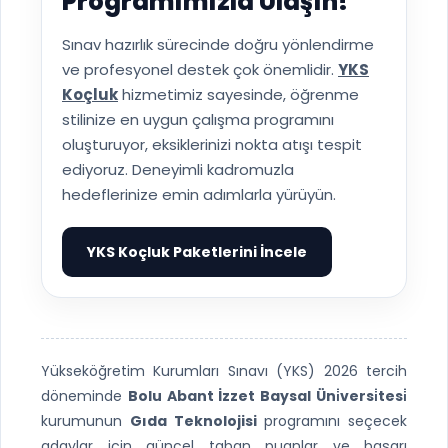
Programımızla Ulaşın!
Sınav hazırlık sürecinde doğru yönlendirme
ve profesyonel destek çok önemlidir.
YKS
Koçluk
hizmetimiz sayesinde, öğrenme
stilinize en uygun çalışma programını
oluşturuyor, eksiklerinizi nokta atışı tespit
ediyoruz. Deneyimli kadromuzla
hedeflerinize emin adımlarla yürüyün.
YKS Koçluk Paketlerini İncele
▶
Yükseköğretim Kurumları Sınavı (YKS) 2026 tercih
döneminde
Bolu Abant İzzet Baysal Üni̇versi̇tesi̇
kurumunun
Gıda Teknolojisi
programını seçecek
adaylar için güncel taban puanlar ve başarı