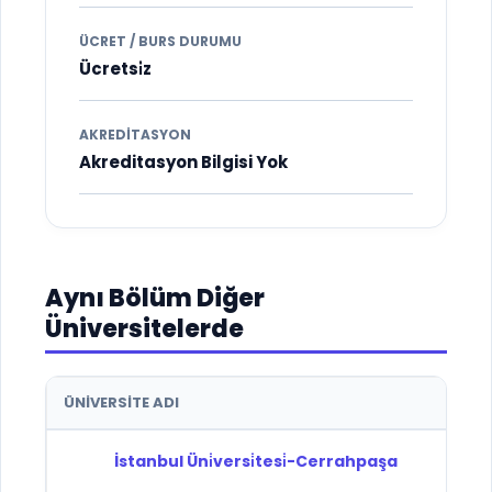
ÜCRET / BURS DURUMU
Ücretsi̇z
AKREDITASYON
Akreditasyon Bilgisi Yok
Aynı Bölüm Diğer
Üniversitelerde
ÜNIVERSITE ADI
T
İstanbul Üni̇versi̇tesi̇-Cerrahpaşa
D