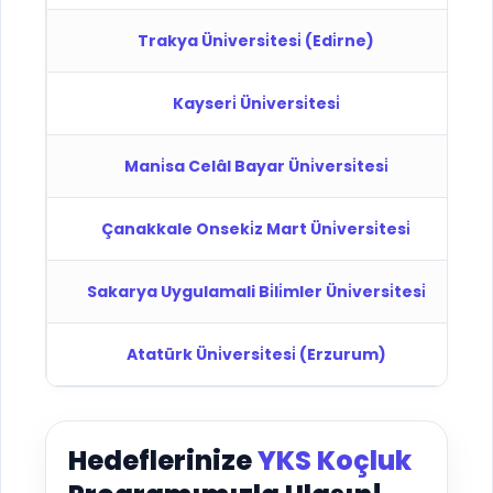
Trakya Üni̇versi̇tesi̇ (Edi̇rne)
D
Kayseri̇ Üni̇versi̇tesi̇
D
Mani̇sa Celâl Bayar Üni̇versi̇tesi̇
D
Çanakkale Onseki̇z Mart Üni̇versi̇tesi̇
D
Sakarya Uygulamali Bi̇li̇mler Üni̇versi̇tesi̇
D
Atatürk Üni̇versi̇tesi̇ (Erzurum)
D
Hedeflerinize
YKS Koçluk