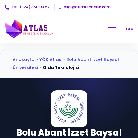
+90 (324) 350 03 52
bilgi@atlasrehberlik.com
Anasayfa
>
YÖK Atlas
>
Bolu Abant İzzet Baysal
Üni̇versi̇tesi̇
>
Gıda Teknolojisi
Bolu Abant İzzet Baysal