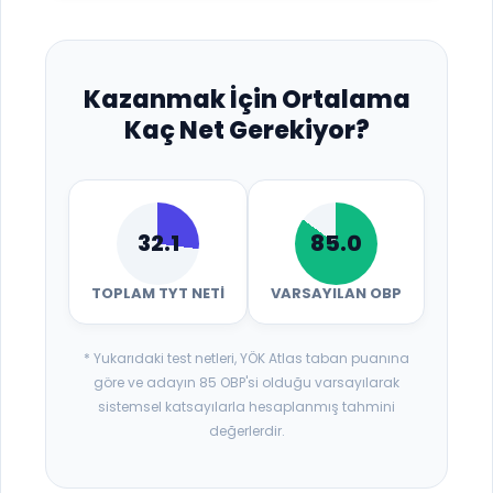
Kazanmak İçin Ortalama
Kaç Net Gerekiyor?
32.1
85.0
TOPLAM TYT NETI
VARSAYILAN OBP
* Yukarıdaki test netleri, YÖK Atlas taban puanına
göre ve adayın 85 OBP'si olduğu varsayılarak
sistemsel katsayılarla hesaplanmış tahmini
değerlerdir.