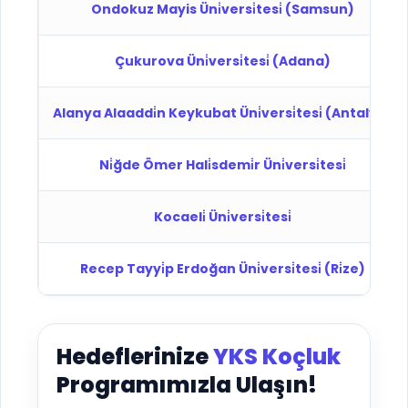
Ondokuz Mayis Üni̇versi̇tesi̇ (Samsun)
Çukurova Üni̇versi̇tesi̇ (Adana)
Alanya Alaaddi̇n Keykubat Üni̇versi̇tesi̇ (Antalya)
Ni̇ğde Ömer Hali̇sdemi̇r Üni̇versi̇tesi̇
Kocaeli̇ Üni̇versi̇tesi̇
Recep Tayyi̇p Erdoğan Üni̇versi̇tesi̇ (Ri̇ze)
Hedeflerinize
YKS Koçluk
Programımızla Ulaşın!