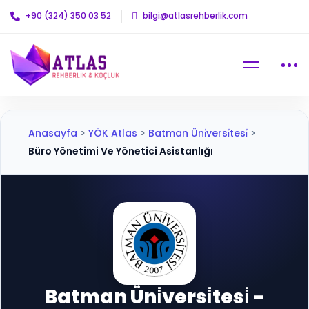
+90 (324) 350 03 52
bilgi@atlasrehberlik.com
Anasayfa
>
YÖK Atlas
>
Batman Üni̇versi̇tesi̇
>
Büro Yönetimi Ve Yönetici Asistanlığı
Batman Üni̇versi̇tesi̇ -