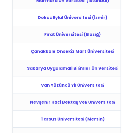
Marmara Üni̇versi̇tesi̇ (İstanbul)
Dokuz Eylül Üni̇versi̇tesi̇ (İzmi̇r)
Firat Üni̇versi̇tesi̇ (Elaziğ)
Çanakkale Onseki̇z Mart Üni̇versi̇tesi̇
Sakarya Uygulamali Bi̇li̇mler Üni̇versi̇tesi̇
Van Yüzüncü Yil Üni̇versi̇tesi̇
Nevşehi̇r Haci Bektaş Veli̇ Üni̇versi̇tesi̇
Tarsus Üni̇versi̇tesi̇ (Mersi̇n)