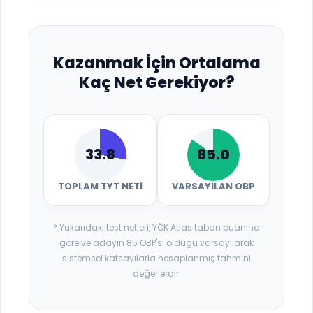
Kazanmak İçin Ortalama
Kaç Net Gerekiyor?
33.8
85.0
TOPLAM TYT NETI
VARSAYILAN OBP
* Yukarıdaki test netleri, YÖK Atlas taban puanına
göre ve adayın 85 OBP'si olduğu varsayılarak
sistemsel katsayılarla hesaplanmış tahmini
değerlerdir.