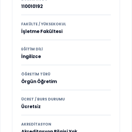
110010192
FAKÜLTE / YÜKSEKOKUL
İşletme Fakültesi
EĞITIM DILI
İngilizce
ÖĞRETIM TÜRÜ
Örgün Öğretim
ÜCRET / BURS DURUMU
Ücretsi̇z
AKREDITASYON
Akreditasyon Bilgisi Yok