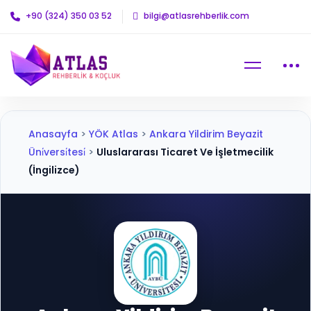
+90 (324) 350 03 52
bilgi@atlasrehberlik.com
Anasayfa
>
YÖK Atlas
>
Ankara Yildirim Beyazit
Üni̇versi̇tesi̇
>
Uluslararası Ticaret Ve İşletmecilik
(İngilizce)