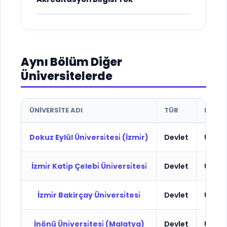
Aynı Bölüm Diğer
Üniversitelerde
ÜNIVERSITE ADI
TÜR
BURS
Dokuz Eylül Üni̇versi̇tesi̇ (İzmi̇r)
Devlet
Ücrets
İzmi̇r Kati̇p Çelebi̇ Üni̇versi̇tesi̇
Devlet
Ücrets
İzmi̇r Bakirçay Üni̇versi̇tesi̇
Devlet
Ücrets
İnönü Üni̇versi̇tesi̇ (Malatya)
Devlet
Ücrets