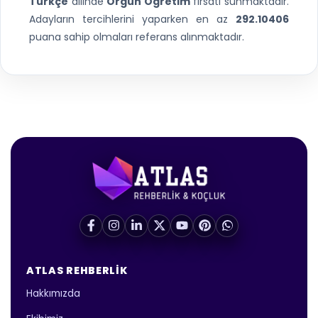
Türkçe
dilinde
Örgün Öğretim
fırsatı sunmaktadır.
Adayların tercihlerini yaparken en az
292.10406
puana sahip olmaları referans alınmaktadır.
ATLAS REHBERLIK
Hakkımızda