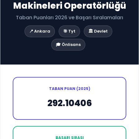
Makineleri Operatörlüğü
Taban Puanları 2026 ve Başarı Sıralamaları
📍 Ankara
🎯 Tyt
🏛️ Devlet
🎓 Önlisans
TABAN PUAN (2025)
292.10406
BAŞARI SIRASI