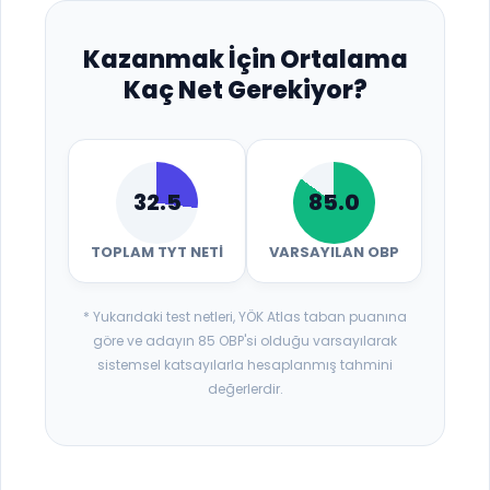
Kazanmak İçin Ortalama
Kaç Net Gerekiyor?
32.5
85.0
TOPLAM TYT NETI
VARSAYILAN OBP
* Yukarıdaki test netleri, YÖK Atlas taban puanına
göre ve adayın 85 OBP'si olduğu varsayılarak
sistemsel katsayılarla hesaplanmış tahmini
değerlerdir.