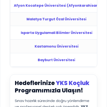
Afyon Kocatepe Üni̇versi̇tesi̇ (Afyonkarahi̇sar)
Malatya Turgut Özal Üni̇versi̇tesi̇
Isparta Uygulamali Bi̇li̇mler Üni̇versi̇tesi̇
Kastamonu Üni̇versi̇tesi̇
Bayburt Üni̇versi̇tesi̇
Hedeflerinize
YKS Koçluk
Programımızla Ulaşın!
Sınav hazırlık sürecinde doğru yönlendirme
ve profesyonel destek çok önemlidir.
YKS