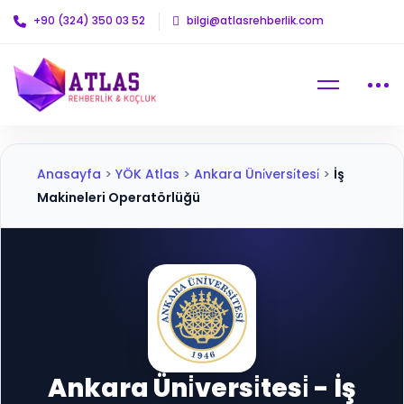
+90 (324) 350 03 52
bilgi@atlasrehberlik.com
Anasayfa
>
YÖK Atlas
>
Ankara Üni̇versi̇tesi̇
>
İş
Makineleri Operatörlüğü
Ankara Üni̇versi̇tesi̇ - İş