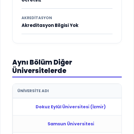
AKREDITASYON
Akreditasyon Bilgisi Yok
Aynı Bölüm Diğer
Üniversitelerde
ÜNIVERSITE ADI
Dokuz Eylül Üni̇versi̇tesi̇ (İzmi̇r)
Samsun Üni̇versi̇tesi̇