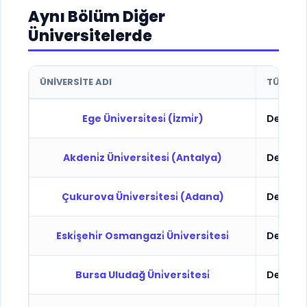
Aynı Bölüm Diğer
Üniversitelerde
ÜNIVERSITE ADI
TÜR
Ege Üni̇versi̇tesi̇ (İzmi̇r)
Devlet
Akdeni̇z Üni̇versi̇tesi̇ (Antalya)
Devlet
Çukurova Üni̇versi̇tesi̇ (Adana)
Devlet
Eski̇şehi̇r Osmangazi̇ Üni̇versi̇tesi̇
Devlet
Bursa Uludağ Üni̇versi̇tesi̇
Devlet