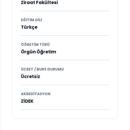
Ziraat Fakültesi
EĞITIM DILI
Türkçe
ÖĞRETIM TÜRÜ
Örgün Öğretim
ÜCRET / BURS DURUMU
Ücretsi̇z
AKREDITASYON
ZİDEK