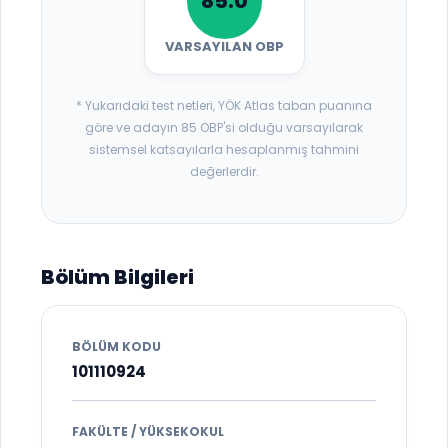
85.0
VARSAYILAN OBP
* Yukarıdaki test netleri, YÖK Atlas taban puanına
göre ve adayın 85 OBP'si olduğu varsayılarak
sistemsel katsayılarla hesaplanmış tahmini
değerlerdir.
Bölüm Bilgileri
BÖLÜM KODU
101110924
FAKÜLTE / YÜKSEKOKUL