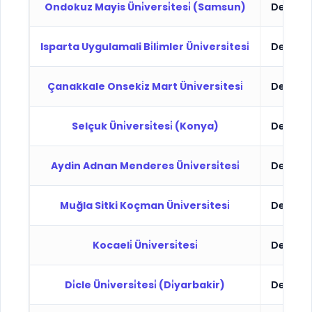
Ondokuz Mayis Üni̇versi̇tesi̇ (Samsun)
Devlet
Isparta Uygulamali Bi̇li̇mler Üni̇versi̇tesi̇
Devlet
Çanakkale Onseki̇z Mart Üni̇versi̇tesi̇
Devlet
Selçuk Üni̇versi̇tesi̇ (Konya)
Devlet
Aydin Adnan Menderes Üni̇versi̇tesi̇
Devlet
Muğla Sitki Koçman Üni̇versi̇tesi̇
Devlet
Kocaeli̇ Üni̇versi̇tesi̇
Devlet
Di̇cle Üni̇versi̇tesi̇ (Di̇yarbakir)
Devlet