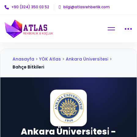
+90 (324) 350 03 52
bilgi@atlasrehberlik.com
Anasayfa
>
YÖK Atlas
>
Ankara Üni̇versi̇tesi̇
>
Bahçe Bitkileri
Ankara Üni̇versi̇tesi̇ -