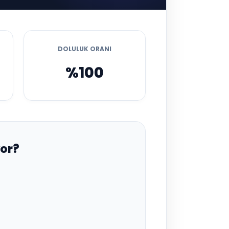
DOLULUK ORANI
%100
or?