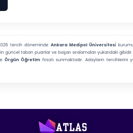
e
 2026 tercih döneminde
Ankara Medi̇pol Üni̇versi̇tesi̇
kurum
n güncel taban puanlar ve başarı sıralamaları yukarıdaki gibidir
de
Örgün Öğretim
fırsatı sunmaktadır. Adayların tercihlerin