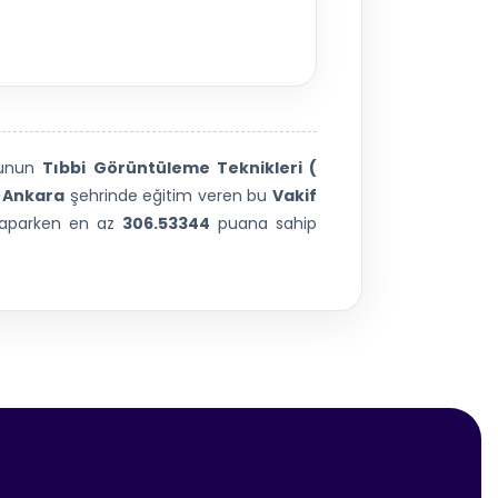
unun
Tıbbi Görüntüleme Teknikleri (
.
Ankara
şehrinde eğitim veren bu
Vakif
i yaparken en az
306.53344
puana sahip