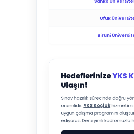
Sanko Üni̇versi̇te
Ufuk Üni̇versi̇t
Bi̇runi̇ Üni̇versi̇t
Hedeflerinize
YKS K
Ulaşın!
Sınav hazırlık sürecinde doğru y
önemlidir.
YKS Koçluk
hizmetimiz
uygun çalışma programını oluşturuy
ediyoruz. Deneyimli kadromuzla h