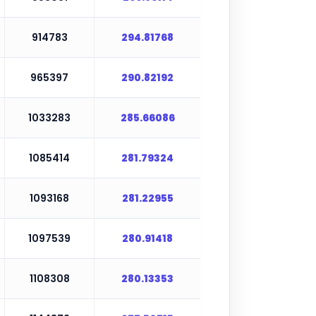
914783
294.81768
965397
290.82192
1033283
285.66086
1085414
281.79324
1093168
281.22955
1097539
280.91418
1108308
280.13353