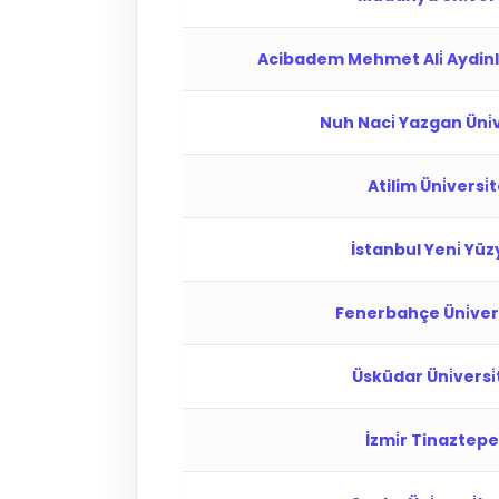
Acibadem Mehmet Ali̇ Aydinlar 
Nuh Naci̇ Yazgan Üni̇ve
Atilim Üni̇versi̇
İstanbul Yeni̇ Yüzyi
Fenerbahçe Üni̇versi
Üsküdar Üni̇versi̇t
İzmi̇r Tinaztepe 