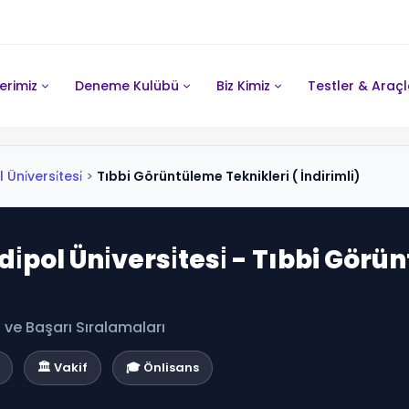
erimiz
Deneme Kulübü
Biz Kimiz
Testler & Araçl
ni̇versi̇tesi̇
>
Tıbbi Görüntüleme Teknikleri ( İndirimli)
̇pol Üni̇versi̇tesi̇ - Tıbbi Görü
ve Başarı Sıralamaları
🏛️ Vakif
🎓 Önlisans