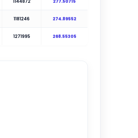
1144872
277.50715
1181246
274.89552
1271995
268.55305
▶