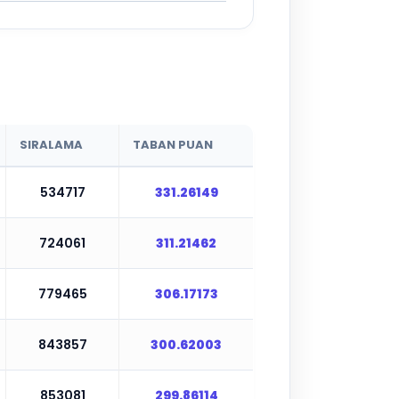
SIRALAMA
TABAN PUAN
534717
331.26149
724061
311.21462
779465
306.17173
843857
300.62003
853081
299.86114