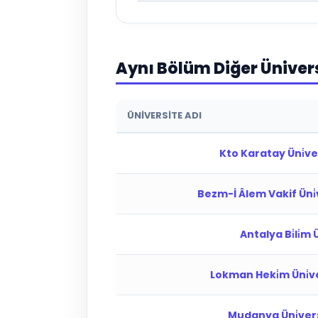
Aynı Bölüm Diğer Üniver
ÜNIVERSITE ADI
Kto Karatay Üni̇ver
Bezm-İ Âlem Vakif Üni̇v
Antalya Bi̇li̇m Ü
Lokman Heki̇m Üni̇ve
Mudanya Üni̇versi