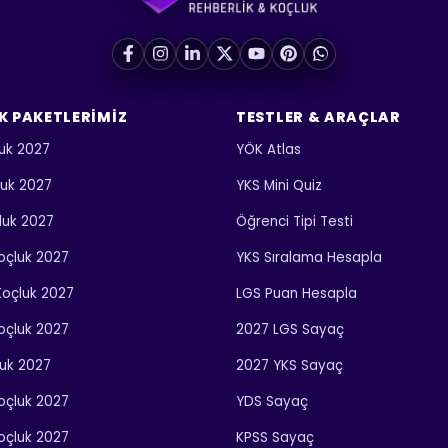
K PAKETLERIMIZ
TESTLER & ARAÇLAR
uk 2027
YÖK Atlas
luk 2027
YKS Mini Quiz
luk 2027
Öğrenci Tipi Testi
 Koçluk 2027
YKS Sıralama Hesapla
 Koçluk 2027
LGS Puan Hesapla
Koçluk 2027
2027 LGS Sayaç
luk 2027
2027 YKS Sayaç
Koçluk 2027
YDS Sayaç
Koçluk 2027
KPSS Sayaç