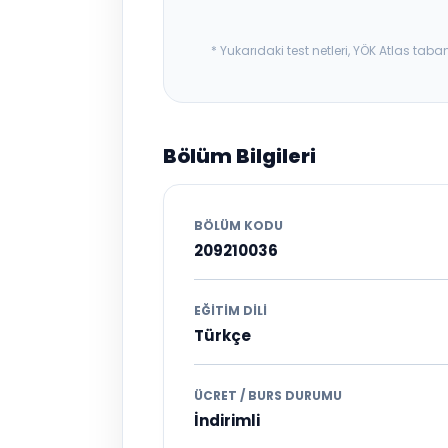
* Yukarıdaki test netleri, YÖK Atlas t
Bölüm Bilgileri
BÖLÜM KODU
209210036
EĞITIM DILI
Türkçe
ÜCRET / BURS DURUMU
İndirimli