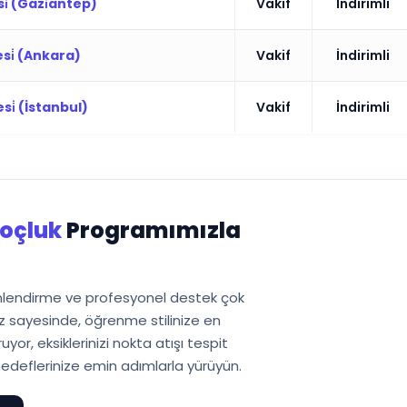
si̇ (Gazi̇antep)
Vakif
İndirimli
esi̇ (Ankara)
Vakif
İndirimli
esi̇ (İstanbul)
Vakif
İndirimli
oçluk
Programımızla
önlendirme ve profesyonel destek çok
 sayesinde, öğrenme stilinize en
or, eksiklerinizi nokta atışı tespit
edeflerinize emin adımlarla yürüyün.