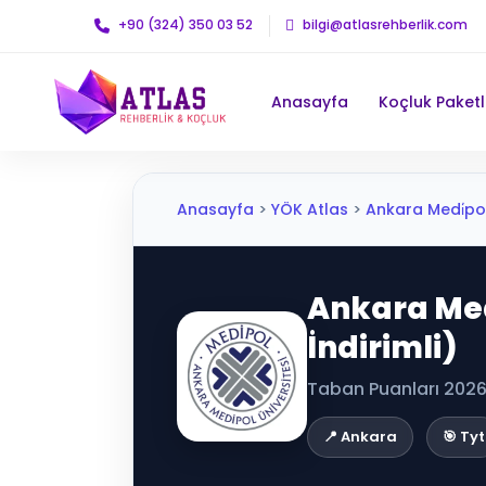
+90 (324) 350 03 52
bilgi@atlasrehberlik.com
Anasayfa
Koçluk Paketl
Anasayfa
>
YÖK Atlas
>
Ankara Medi̇pol Ü
Ankara Medi
İndirimli)
Taban Puanları 2026 
📍 Ankara
🎯 Tyt