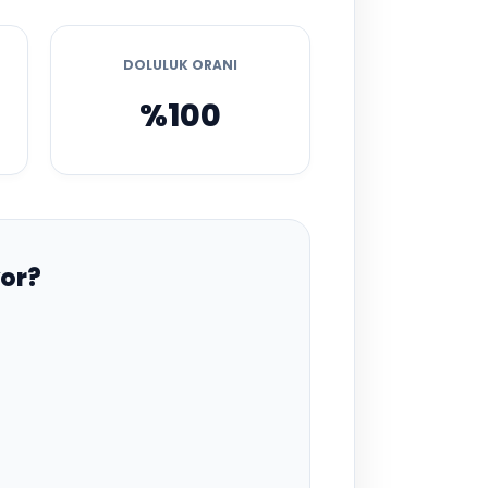
DOLULUK ORANI
%100
or?