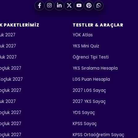
K PAKETLERIMIZ
TESTLER & ARAÇLAR
uk 2027
YÖK Atlas
luk 2027
YKS Mini Quiz
luk 2027
Öğrenci Tipi Testi
 Koçluk 2027
YKS Sıralama Hesapla
 Koçluk 2027
LGS Puan Hesapla
Koçluk 2027
2027 LGS Sayaç
luk 2027
2027 YKS Sayaç
Koçluk 2027
YDS Sayaç
Koçluk 2027
KPSS Sayaç
Koçluk 2027
KPSS Ortaöğretim Sayaç