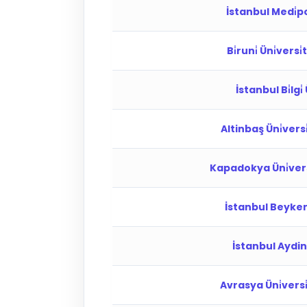
İstanbul Medi̇pol
Bi̇runi̇ Üni̇versi̇
İstanbul Bi̇lgi̇
Altinbaş Üni̇versi̇
Kapadokya Üni̇versi
İstanbul Beykent
İstanbul Aydin 
Avrasya Üni̇versi