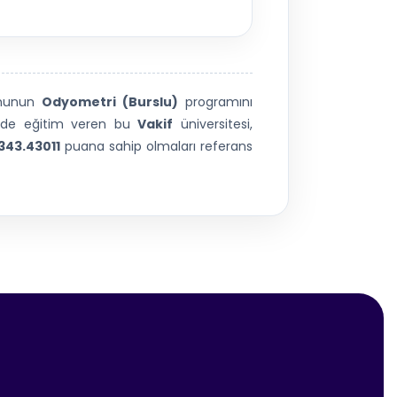
munun
Odyometri (Burslu)
programını
nde eğitim veren bu
Vakif
üniversitesi,
343.43011
puana sahip olmaları referans