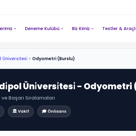
erimiz
Deneme Kulübü
Biz Kimiz
Testler & Araçl
ni̇versi̇tesi̇
>
Odyometri (Burslu)
̇pol Üni̇versi̇tesi̇ - Odyometri
ve Başarı Sıralamaları
🏛️ Vakif
🎓 Önlisans