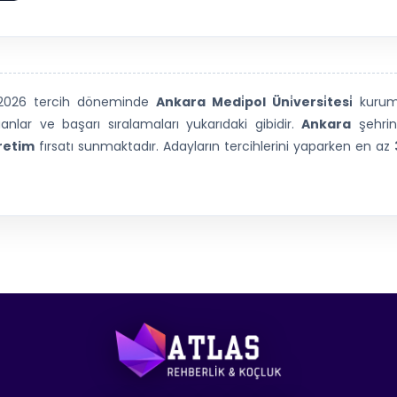
) 2026 tercih döneminde
Ankara Medi̇pol Üni̇versi̇tesi̇
kuru
lar ve başarı sıralamaları yukarıdaki gibidir.
Ankara
şehri
retim
fırsatı sunmaktadır. Adayların tercihlerini yaparken en az