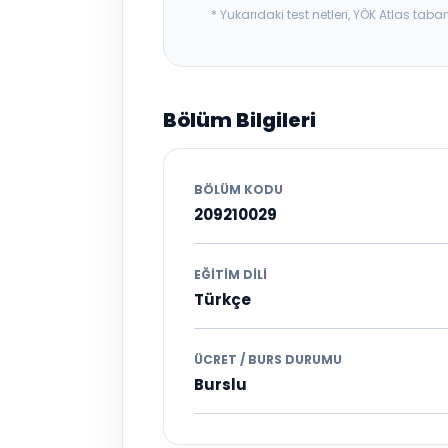
* Yukarıdaki test netleri, YÖK Atlas t
Bölüm Bilgileri
BÖLÜM KODU
209210029
EĞITIM DILI
Türkçe
ÜCRET / BURS DURUMU
Burslu