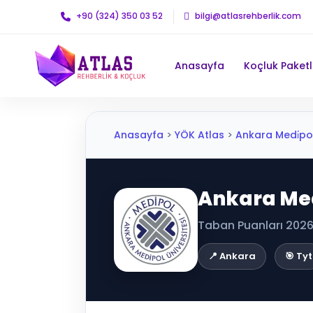
+90 (324) 350 03 52
bilgi@atlasrehberlik.com
Anasayfa
Koçluk Paketl
Anasayfa
>
YÖK Atlas
>
Ankara Medi̇pol Ü
Ankara Medi
Taban Puanları 2026 
📍 Ankara
🎯 Tyt