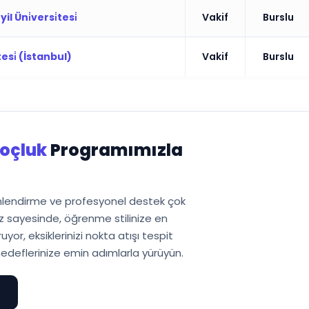
il Üni̇versi̇tesi̇
Vakif
Burslu
esi̇ (İstanbul)
Vakif
Burslu
oçluk
Programımızla
önlendirme ve profesyonel destek çok
 sayesinde, öğrenme stilinize en
or, eksiklerinizi nokta atışı tespit
edeflerinize emin adımlarla yürüyün.
e