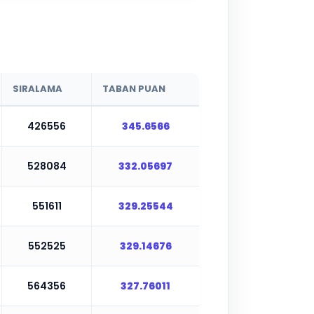
SIRALAMA
TABAN PUAN
426556
345.6566
528084
332.05697
551611
329.25544
552525
329.14676
564356
327.76011