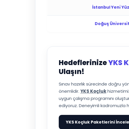
İstanbul Yeni̇ Yüzy
Doğuş Üni̇versi̇t
Hedeflerinize
YKS K
Ulaşın!
Sınav hazırlık sürecinde doğru y
önemlidir.
YKS Koçluk
hizmetimiz
uygun çalışma programını oluşturuy
ediyoruz. Deneyimli kadromuzla h
YKS Koçluk Paketlerini İncel