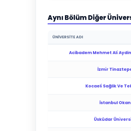
Aynı Bölüm Diğer Üniver
ÜNIVERSITE ADI
Acibadem Mehmet Ali̇ Aydinlar
İzmi̇r Tinaztepe
Kocaeli̇ Sağlik Ve Tekn
İstanbul Okan Ü
Üsküdar Üni̇versi̇