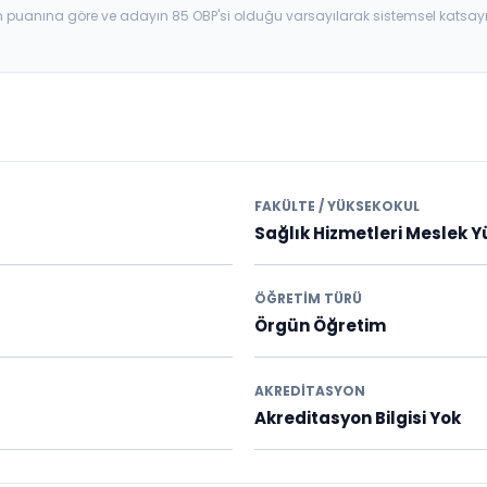
aban puanına göre ve adayın 85 OBP'si olduğu varsayılarak sistemsel katsay
FAKÜLTE / YÜKSEKOKUL
Sağlık Hizmetleri Meslek 
ÖĞRETIM TÜRÜ
Örgün Öğretim
AKREDITASYON
Akreditasyon Bilgisi Yok