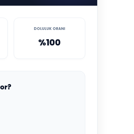
DOLULUK ORANI
%100
or?