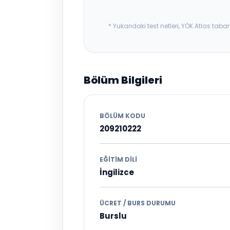
* Yukarıdaki test netleri, YÖK Atlas t
Bölüm Bilgileri
BÖLÜM KODU
209210222
EĞITIM DILI
İngilizce
ÜCRET / BURS DURUMU
Burslu