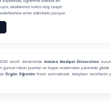
 sayesinde, öğrenme stilinize en
or, eksiklerinizi nokta atışı tespit
edeflerinize emin adımlarla yürüyün.
e
) 2026 tercih döneminde
Ankara Medi̇pol Üni̇versi̇tesi̇
kuru
 güncel taban puanlar ve başarı sıralamaları yukarıdaki gibidir
nde
Örgün Öğretim
fırsatı sunmaktadır. Adayların tercihlerin