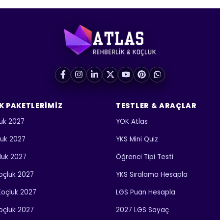
K PAKETLERIMIZ
TESTLER & ARAÇLAR
uk 2027
YÖK Atlas
luk 2027
YKS Mini Quiz
luk 2027
Öğrenci Tipi Testi
 Koçluk 2027
YKS Sıralama Hesapla
 Koçluk 2027
LGS Puan Hesapla
Koçluk 2027
2027 LGS Sayaç