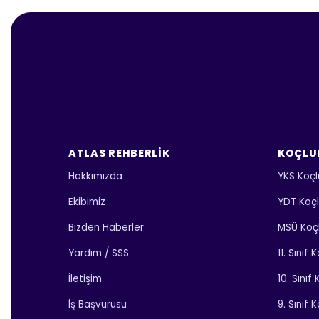
ATLAS REHBERLIK
KOÇLU
Hakkımızda
YKS Koçl
Ekibimiz
YDT Koç
Bizden Haberler
MSÜ Koç
Yardım / SSS
11. Sınıf
İletişim
10. Sınıf
İş Başvurusu
9. Sınıf 