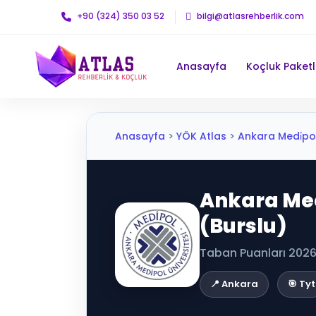
+90 (324) 350 03 52
bilgi@atlasrehberlik.com
Anasayfa
Koçluk Paketl
Anasayfa
>
YÖK Atlas
>
Ankara Medi̇pol Ü
Ankara Medi̇
(Burslu)
Taban Puanları 2026 
📍 Ankara
🎯 Tyt