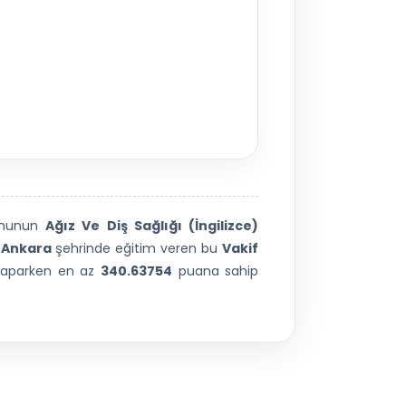
▶
munun
Ağız Ve Diş Sağlığı (İngilizce)
.
Ankara
şehrinde eğitim veren bu
Vakif
i yaparken en az
340.63754
puana sahip