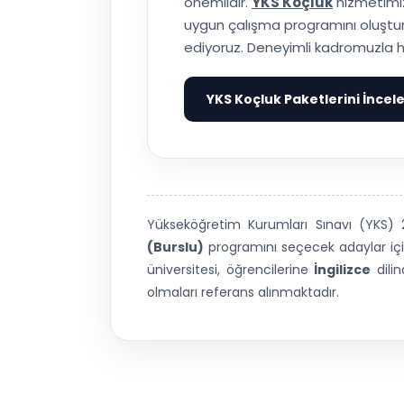
önemlidir.
YKS Koçluk
hizmetimiz
uygun çalışma programını oluşturuy
ediyoruz. Deneyimli kadromuzla h
YKS Koçluk Paketlerini İncel
Yükseköğretim Kurumları Sınavı (YKS
(Burslu)
programını seçecek adaylar için
üniversitesi, öğrencilerine
İngilizce
dili
olmaları referans alınmaktadır.