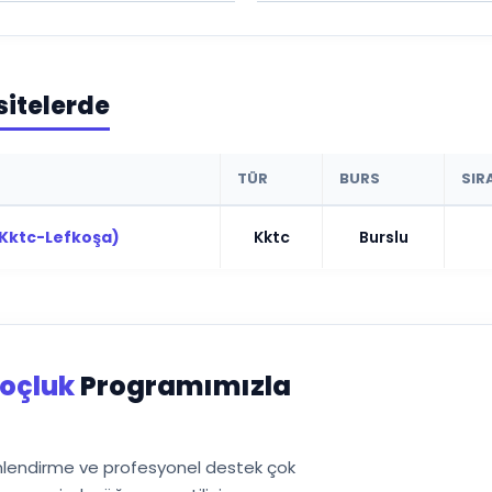
sitelerde
TÜR
BURS
SIR
 (Kktc-Lefkoşa)
Kktc
Burslu
oçluk
Programımızla
önlendirme ve profesyonel destek çok