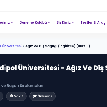
erimiz
Deneme Kulübü
Biz Kimiz
Testler & Araçl
ni̇versi̇tesi̇
>
Ağız Ve Diş Sağlığı (İngilizce) (Burslu)
pol Üni̇versi̇tesi̇ - Ağız Ve Diş 
ve Başarı Sıralamaları
🏛️ Vakif
🎓 Önlisans