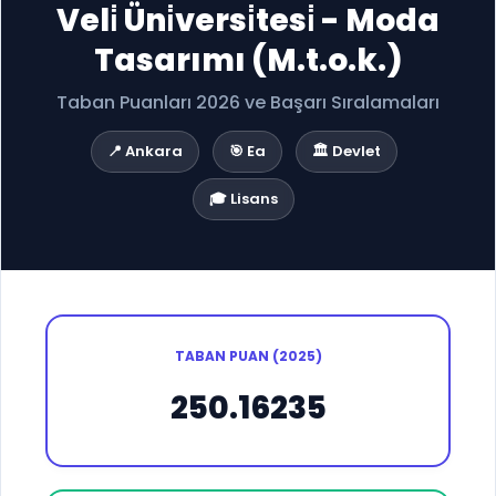
Veli̇ Üni̇versi̇tesi̇ - Moda
Tasarımı (M.t.o.k.)
Taban Puanları 2026 ve Başarı Sıralamaları
📍 Ankara
🎯 Ea
🏛️ Devlet
🎓 Lisans
TABAN PUAN (2025)
250.16235