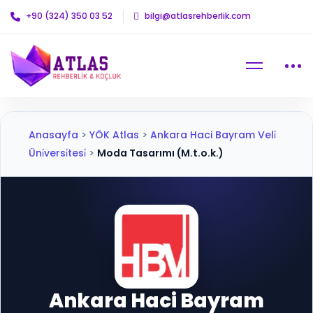
+90 (324) 350 03 52
bilgi@atlasrehberlik.com
Anasayfa
>
YÖK Atlas
>
Ankara Haci Bayram Veli̇
Üni̇versi̇tesi̇
>
Moda Tasarımı (M.t.o.k.)
Ankara Haci Bayram