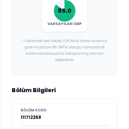
85.0
VARSAYILAN OBP
* Yukarıdaki test netleri, YÖK Atlas taban puanına
göre ve adayın 85 OBP'si olduğu varsayılarak
sistemsel katsayılarla hesaplanmış tahmini
değerlerdir.
Bölüm Bilgileri
BÖLÜM KODU
111712268