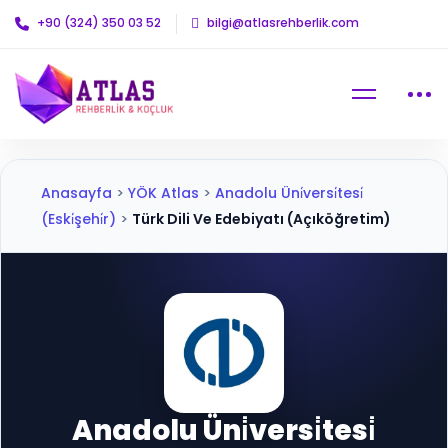
+90 (324) 350 03 52
bilgi@atlasrehberlik.com
Anasayfa
>
YÖK Atlas
>
Anadolu Üni̇versi̇tesi̇
(Eski̇şehi̇r)
>
Türk Dili Ve Edebiyatı (Açıköğretim)
Anadolu Üni̇versi̇tesi̇