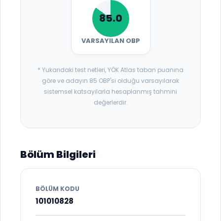
85.0
VARSAYILAN OBP
* Yukarıdaki test netleri, YÖK Atlas taban puanına
göre ve adayın 85 OBP'si olduğu varsayılarak
sistemsel katsayılarla hesaplanmış tahmini
değerlerdir.
Bölüm Bilgileri
BÖLÜM KODU
101010828