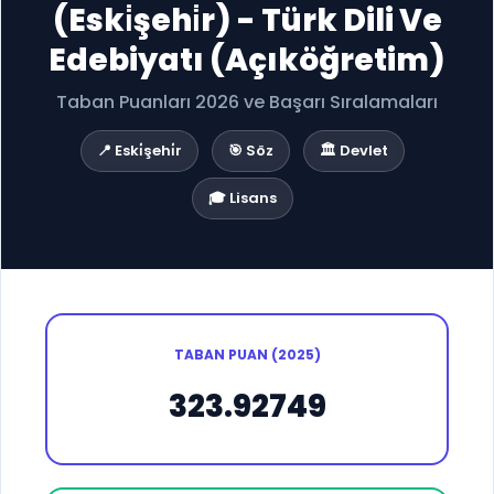
(Eski̇şehi̇r) - Türk Dili Ve
Edebiyatı (Açıköğretim)
Taban Puanları 2026 ve Başarı Sıralamaları
📍 Eski̇şehi̇r
🎯 Söz
🏛️ Devlet
🎓 Lisans
TABAN PUAN (2025)
323.92749