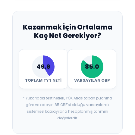
Kazanmak İçin Ortalama
Kaç Net Gerekiyor?
49.6
85.0
TOPLAM TYT NETI
VARSAYILAN OBP
* Yukarıdaki test netleri, YÖK Atlas taban puanına
göre ve adayın 85 OBP'si olduğu varsayılarak
sistemsel katsayılarla hesaplanmış tahmini
değerlerdir.