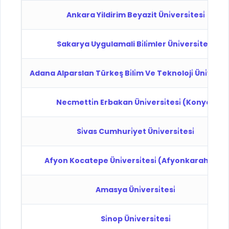
Ankara Yildirim Beyazit Üni̇versi̇tesi̇
Sakarya Uygulamali Bi̇li̇mler Üni̇versi̇tesi̇
Adana Alparslan Türkeş Bi̇li̇m Ve Teknoloji̇ Üni̇versi̇t
Necmetti̇n Erbakan Üni̇versi̇tesi̇ (Konya)
Si̇vas Cumhuri̇yet Üni̇versi̇tesi̇
Afyon Kocatepe Üni̇versi̇tesi̇ (Afyonkarahi̇sar)
Amasya Üni̇versi̇tesi̇
Si̇nop Üni̇versi̇tesi̇