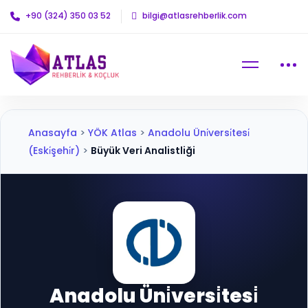
+90 (324) 350 03 52
bilgi@atlasrehberlik.com
Anasayfa
>
YÖK Atlas
>
Anadolu Üni̇versi̇tesi̇
(Eski̇şehi̇r)
>
Büyük Veri Analistliği
Anadolu Üni̇versi̇tesi̇