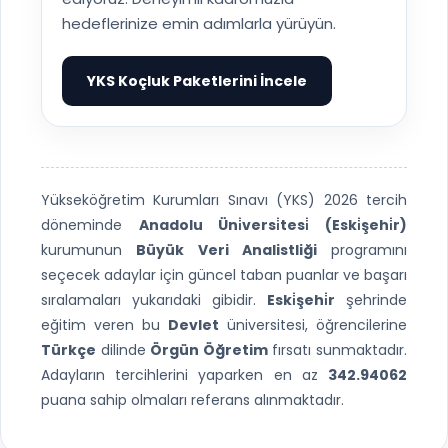
hedeflerinize emin adımlarla yürüyün.
YKS Koçluk Paketlerini İncele
▶
Yükseköğretim Kurumları Sınavı (YKS) 2026 tercih
döneminde
Anadolu Üni̇versi̇tesi̇ (Eski̇şehi̇r)
kurumunun
Büyük Veri Analistliği
programını
seçecek adaylar için güncel taban puanlar ve başarı
sıralamaları yukarıdaki gibidir.
Eski̇şehi̇r
şehrinde
eğitim veren bu
Devlet
üniversitesi, öğrencilerine
Türkçe
dilinde
Örgün Öğretim
fırsatı sunmaktadır.
Adayların tercihlerini yaparken en az
342.94062
puana sahip olmaları referans alınmaktadır.