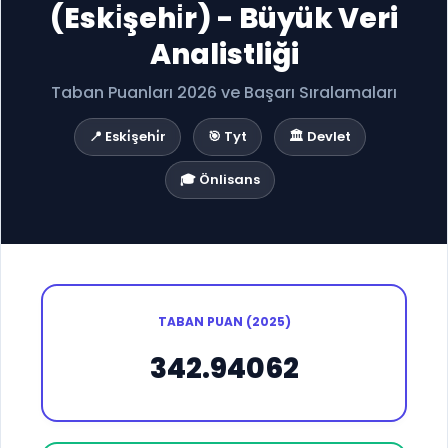
(Eski̇şehi̇r) - Büyük Veri
Analistliği
Taban Puanları 2026 ve Başarı Sıralamaları
📍 Eski̇şehi̇r
🎯 Tyt
🏛️ Devlet
🎓 Önlisans
TABAN PUAN (2025)
342.94062