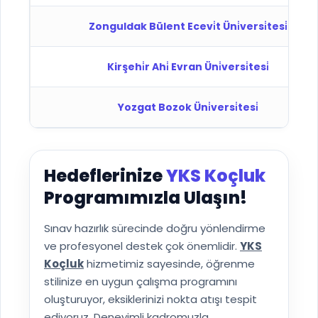
Zonguldak Bülent Ecevi̇t Üni̇versi̇tesi̇
Kirşehi̇r Ahi̇ Evran Üni̇versi̇tesi̇
Yozgat Bozok Üni̇versi̇tesi̇
Hedeflerinize
YKS Koçluk
Programımızla Ulaşın!
Sınav hazırlık sürecinde doğru yönlendirme
ve profesyonel destek çok önemlidir.
YKS
Koçluk
hizmetimiz sayesinde, öğrenme
stilinize en uygun çalışma programını
oluşturuyor, eksiklerinizi nokta atışı tespit
ediyoruz. Deneyimli kadromuzla