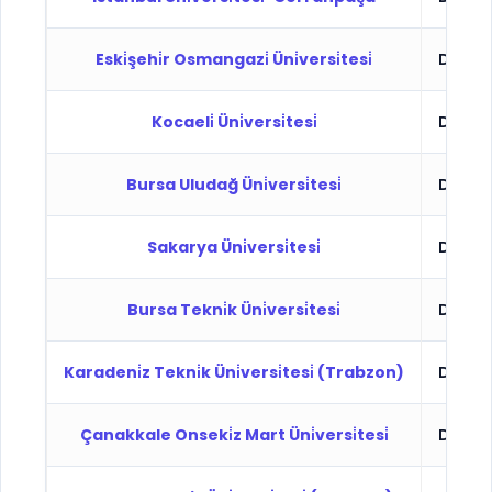
Eski̇şehi̇r Osmangazi̇ Üni̇versi̇tesi̇
Devlet
Kocaeli̇ Üni̇versi̇tesi̇
Devlet
Bursa Uludağ Üni̇versi̇tesi̇
Devlet
Sakarya Üni̇versi̇tesi̇
Devlet
Bursa Tekni̇k Üni̇versi̇tesi̇
Devlet
Karadeni̇z Tekni̇k Üni̇versi̇tesi̇ (Trabzon)
Devlet
Çanakkale Onseki̇z Mart Üni̇versi̇tesi̇
Devlet