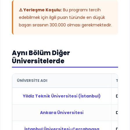
⚠️ Yerleşme Koşulu:
Bu programı tercih
edebilmek için ilgili puan türünde en düşük
başarı sırasının 300.000 olması gerekmektedir.
Aynı Bölüm Diğer
Üniversitelerde
ÜNIVERSITE ADI
TÜR
Yildiz Tekni̇k Üni̇versi̇tesi̇ (İstanbul)
Devlet
Ankara Üni̇versi̇tesi̇
Devlet
İstanbul Üni̇versi̇tesi̇-Cerrahpaşa
Devlet