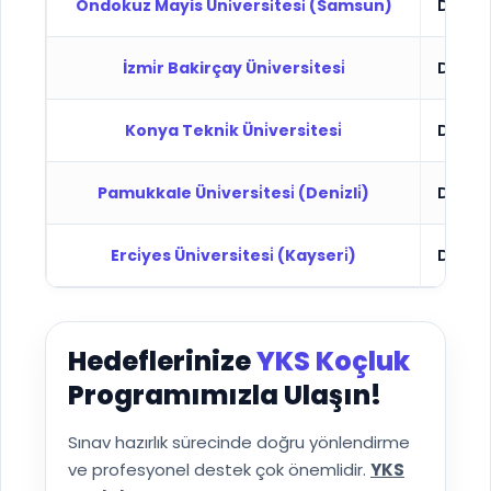
Ondokuz Mayis Üni̇versi̇tesi̇ (Samsun)
Devlet
İzmi̇r Bakirçay Üni̇versi̇tesi̇
Devlet
Konya Tekni̇k Üni̇versi̇tesi̇
Devlet
Pamukkale Üni̇versi̇tesi̇ (Deni̇zli̇)
Devlet
Erci̇yes Üni̇versi̇tesi̇ (Kayseri̇)
Devlet
Hedeflerinize
YKS Koçluk
Programımızla Ulaşın!
Sınav hazırlık sürecinde doğru yönlendirme
ve profesyonel destek çok önemlidir.
YKS