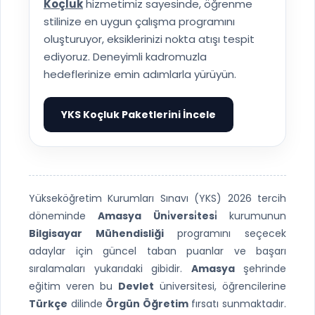
Koçluk
hizmetimiz sayesinde, öğrenme
stilinize en uygun çalışma programını
oluşturuyor, eksiklerinizi nokta atışı tespit
ediyoruz. Deneyimli kadromuzla
hedeflerinize emin adımlarla yürüyün.
YKS Koçluk Paketlerini İncele
▶
Yükseköğretim Kurumları Sınavı (YKS) 2026 tercih
döneminde
Amasya Üni̇versi̇tesi̇
kurumunun
Bilgisayar Mühendisliği
programını seçecek
adaylar için güncel taban puanlar ve başarı
sıralamaları yukarıdaki gibidir.
Amasya
şehrinde
eğitim veren bu
Devlet
üniversitesi, öğrencilerine
Türkçe
dilinde
Örgün Öğretim
fırsatı sunmaktadır.