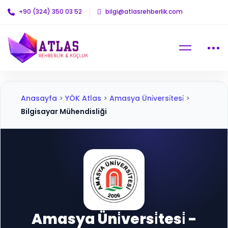
+90 (324) 350 03 52
bilgi@atlasrehberlik.com
Anasayfa
>
YÖK Atlas
>
Amasya Üni̇versi̇tesi̇
>
Bilgisayar Mühendisliği
Amasya Üni̇versi̇tesi̇ -