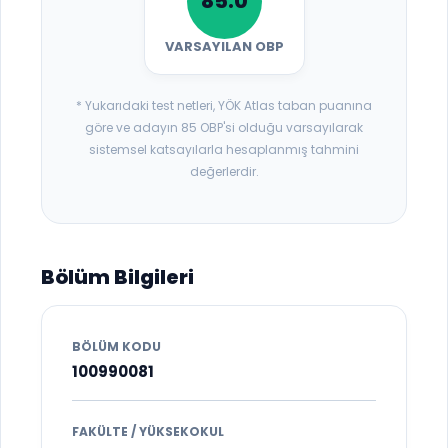
85.0
VARSAYILAN OBP
* Yukarıdaki test netleri, YÖK Atlas taban puanına
göre ve adayın 85 OBP'si olduğu varsayılarak
sistemsel katsayılarla hesaplanmış tahmini
değerlerdir.
Bölüm Bilgileri
BÖLÜM KODU
100990081
FAKÜLTE / YÜKSEKOKUL