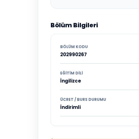
Bölüm Bilgileri
BÖLÜM KODU
202990267
EĞITIM DILI
İngilizce
ÜCRET / BURS DURUMU
İndirimli