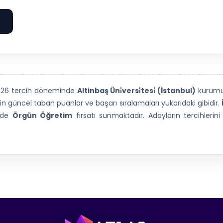
e
2026 tercih döneminde
Altinbaş Üni̇versi̇tesi̇ (İstanbul)
kurum
 güncel taban puanlar ve başarı sıralamaları yukarıdaki gibidir.
nde
Örgün Öğretim
fırsatı sunmaktadır. Adayların tercihleri