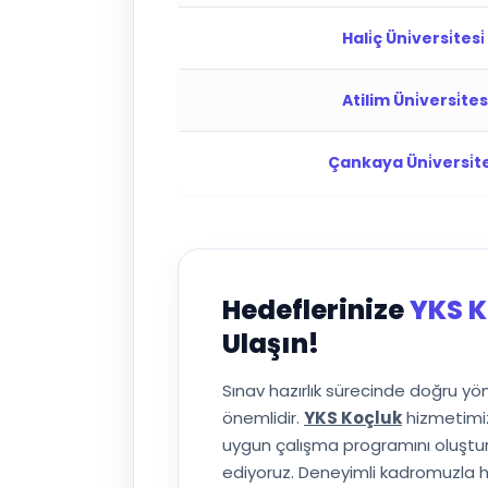
Hali̇ç Üni̇versi̇tesi
Atilim Üni̇versi̇te
Çankaya Üni̇versi̇t
Hedeflerinize
YKS K
Ulaşın!
Sınav hazırlık sürecinde doğru y
önemlidir.
YKS Koçluk
hizmetimiz
uygun çalışma programını oluşturuy
ediyoruz. Deneyimli kadromuzla h