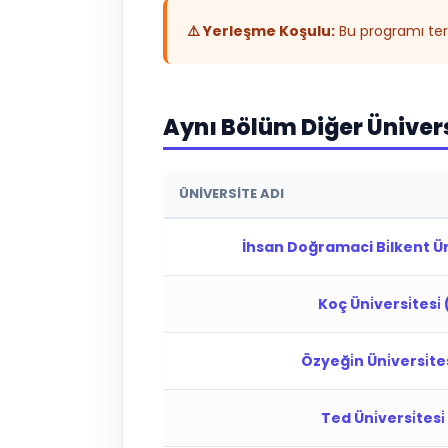
⚠️ Yerleşme Koşulu:
Bu programı terc
Aynı Bölüm Diğer Üniver
ÜNIVERSITE ADI
İhsan Doğramaci Bi̇lkent Üni
Koç Üni̇versi̇tesi̇
Özyeği̇n Üni̇versi̇tes
Ted Üni̇versi̇tesi