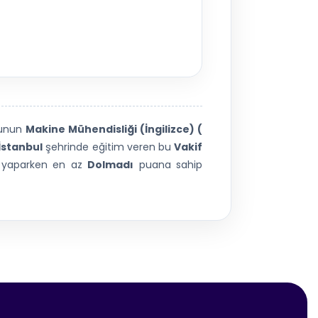
unun
Makine Mühendisliği (İngilizce) (
İstanbul
şehrinde eğitim veren bu
Vakif
ni yaparken en az
Dolmadı
puana sahip