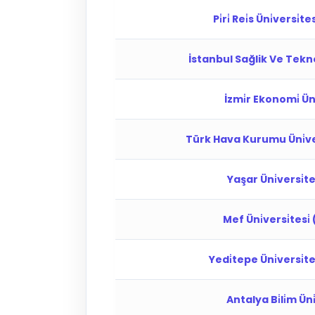
Pi̇ri̇ Rei̇s Üni̇versi̇te
İstanbul Sağlik Ve Teknolo
İzmi̇r Ekonomi̇ Üni
Türk Hava Kurumu Üni̇ver
Yaşar Üni̇versi̇tesi
Mef Üni̇versi̇tesi̇
Yedi̇tepe Üni̇versi̇te
Antalya Bi̇li̇m Üni̇