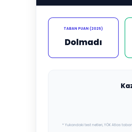
TABAN PUAN (2025)
Dolmadı
Ka
* Yukarıdaki test netleri, YÖK Atlas t