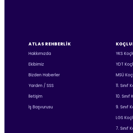
ATLAS REHBERLIK
KOÇLU
Hakkımızda
YKS Koçl
Ekibimiz
YDT Koç
Bizden Haberler
MSÜ Koç
Yardım / SSS
11. Sınıf
İletişim
10. Sınıf
İş Başvurusu
9. Sınıf 
LGS Koç
7. Sınıf 