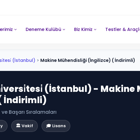
erimiz
Deneme Kulübü
Biz Kimiz
Testler & Araçl
i̇tesi̇ (İstanbul)
>
Makine Mühendisliği (İngilizce) ( İndirimli)
̇versi̇tesi̇ (İstanbul) - Makin
( İndirimli)
ve Başarı Sıralamaları
ay
🏛️ Vakif
🎓 Lisans