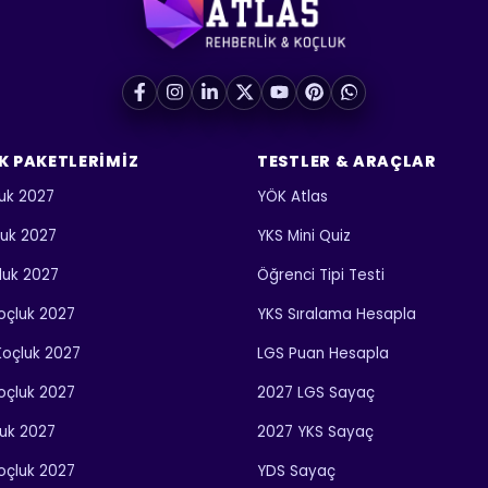
K PAKETLERIMIZ
TESTLER & ARAÇLAR
uk 2027
YÖK Atlas
luk 2027
YKS Mini Quiz
luk 2027
Öğrenci Tipi Testi
 Koçluk 2027
YKS Sıralama Hesapla
 Koçluk 2027
LGS Puan Hesapla
Koçluk 2027
2027 LGS Sayaç
luk 2027
2027 YKS Sayaç
Koçluk 2027
YDS Sayaç