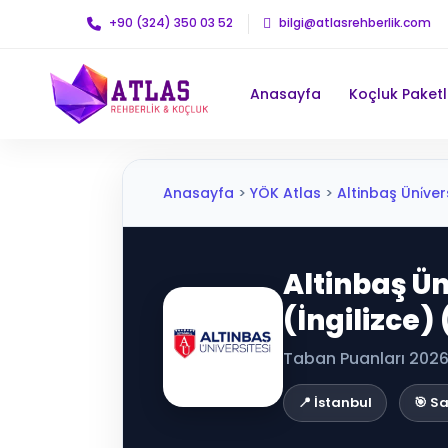
+90 (324) 350 03 52
bilgi@atlasrehberlik.com
Anasayfa
Koçluk Paketl
Anasayfa
>
YÖK Atlas
>
Altinbaş Üni̇vers
Altinbaş Üni
(İngilizce) 
Taban Puanları 2026 
📍 İstanbul
🎯 S