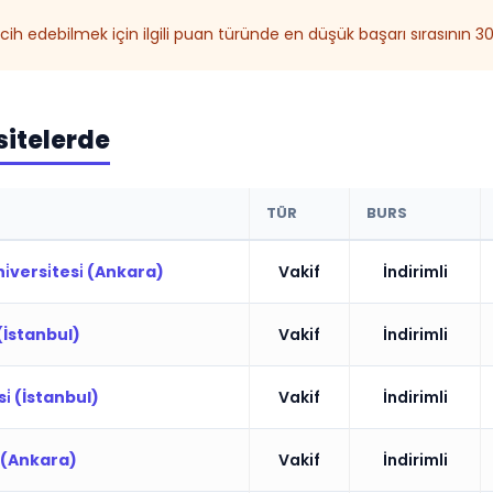
ih edebilmek için ilgili puan türünde en düşük başarı sırasının 
sitelerde
TÜR
BURS
̇versi̇tesi̇ (Ankara)
Vakif
İndirimli
 (İstanbul)
Vakif
İndirimli
i̇ (İstanbul)
Vakif
İndirimli
̇ (Ankara)
Vakif
İndirimli