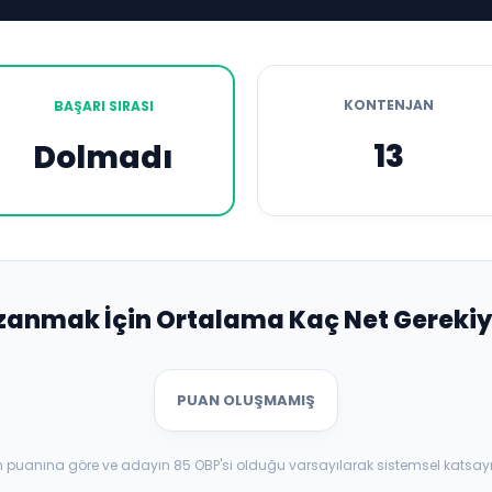
KONTENJAN
BAŞARI SIRASI
13
Dolmadı
zanmak İçin Ortalama Kaç Net Gerekiy
PUAN OLUŞMAMIŞ
aban puanına göre ve adayın 85 OBP'si olduğu varsayılarak sistemsel katsay