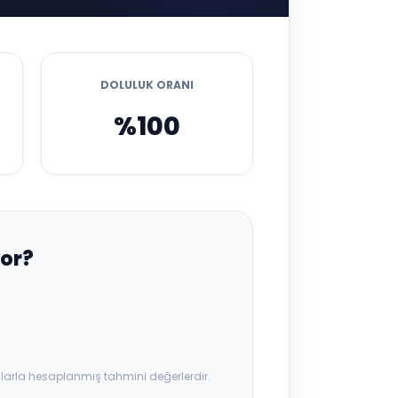
DOLULUK ORANI
%100
or?
ılarla hesaplanmış tahmini değerlerdir.