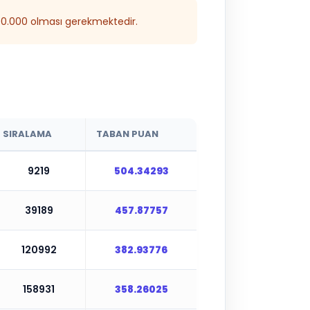
300.000 olması gerekmektedir.
SIRALAMA
TABAN PUAN
9219
504.34293
39189
457.87757
120992
382.93776
158931
358.26025