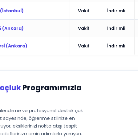
̇ (İstanbul)
Vakif
İndirimli
si̇ (Ankara)
Vakif
İndirimli
esi̇ (Ankara)
Vakif
İndirimli
oçluk
Programımızla
önlendirme ve profesyonel destek çok
 sayesinde, öğrenme stilinize en
or, eksiklerinizi nokta atışı tespit
edeflerinize emin adımlarla yürüyün.