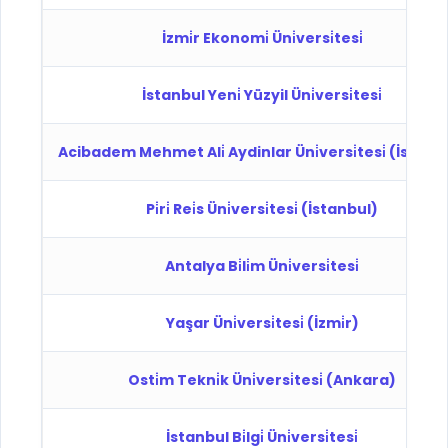
İzmi̇r Ekonomi̇ Üni̇versi̇tesi̇
İstanbul Yeni̇ Yüzyil Üni̇versi̇tesi̇
Acibadem Mehmet Ali̇ Aydinlar Üni̇versi̇tesi̇ (İstanb
Pi̇ri̇ Rei̇s Üni̇versi̇tesi̇ (İstanbul)
Antalya Bi̇li̇m Üni̇versi̇tesi̇
Yaşar Üni̇versi̇tesi̇ (İzmi̇r)
Osti̇m Tekni̇k Üni̇versi̇tesi̇ (Ankara)
İstanbul Bi̇lgi̇ Üni̇versi̇tesi̇