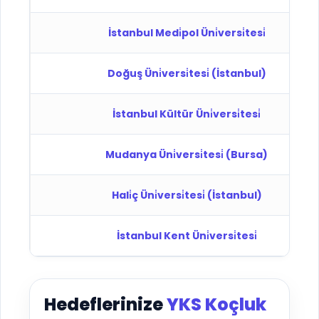
İstanbul Medi̇pol Üni̇versi̇tesi̇
Doğuş Üni̇versi̇tesi̇ (İstanbul)
İstanbul Kültür Üni̇versi̇tesi̇
Mudanya Üni̇versi̇tesi̇ (Bursa)
Hali̇ç Üni̇versi̇tesi̇ (İstanbul)
İstanbul Kent Üni̇versi̇tesi̇
Hedeflerinize
YKS Koçluk