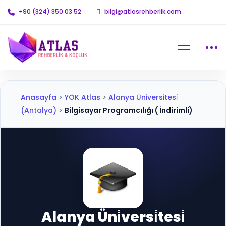
+90 (324) 350 03 52
bilgi@atlasrehberlik.com
Anasayfa
>
YÖK Atlas
>
Alanya Üni̇versi̇tesi̇
(Antalya)
>
Bilgisayar Programcılığı ( İndirimli)
Alanya Üni̇versi̇tesi̇