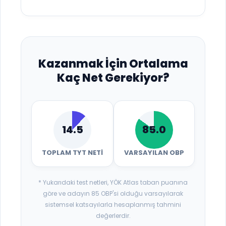
Kazanmak İçin Ortalama
Kaç Net Gerekiyor?
14.5
85.0
TOPLAM TYT NETI
VARSAYILAN OBP
* Yukarıdaki test netleri, YÖK Atlas taban puanına
göre ve adayın 85 OBP'si olduğu varsayılarak
sistemsel katsayılarla hesaplanmış tahmini
değerlerdir.