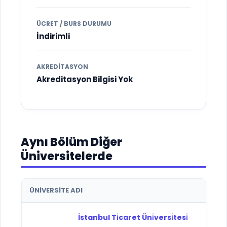
ÜCRET / BURS DURUMU
İndirimli
AKREDITASYON
Akreditasyon Bilgisi Yok
Aynı Bölüm Diğer
Üniversitelerde
ÜNIVERSITE ADI
İstanbul Ti̇caret Üni̇versi̇tesi̇