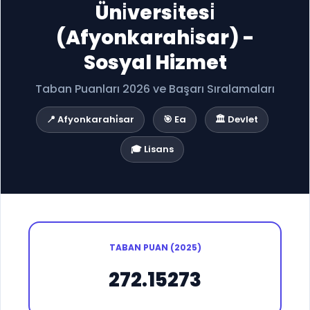
Üni̇versi̇tesi̇
(Afyonkarahi̇sar) -
Sosyal Hizmet
Taban Puanları 2026 ve Başarı Sıralamaları
📍 Afyonkarahi̇sar
🎯 Ea
🏛️ Devlet
🎓 Lisans
TABAN PUAN (2025)
272.15273