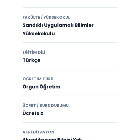
FAKÜLTE / YÜKSEKOKUL
Sandıklı Uygulamalı Bilimler
Yüksekokulu
EĞITIM DILI
Türkçe
ÖĞRETIM TÜRÜ
Örgün Öğretim
ÜCRET / BURS DURUMU
Ücretsi̇z
AKREDITASYON
Akreditasyon Bilgisi Yok