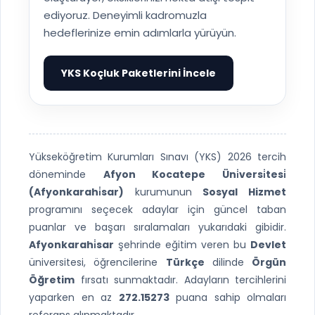
ediyoruz. Deneyimli kadromuzla
hedeflerinize emin adımlarla yürüyün.
YKS Koçluk Paketlerini İncele
▶
Yükseköğretim Kurumları Sınavı (YKS) 2026 tercih
döneminde
Afyon Kocatepe Üni̇versi̇tesi̇
(Afyonkarahi̇sar)
kurumunun
Sosyal Hizmet
programını seçecek adaylar için güncel taban
puanlar ve başarı sıralamaları yukarıdaki gibidir.
Afyonkarahi̇sar
şehrinde eğitim veren bu
Devlet
üniversitesi, öğrencilerine
Türkçe
dilinde
Örgün
Öğretim
fırsatı sunmaktadır. Adayların tercihlerini
yaparken en az
272.15273
puana sahip olmaları