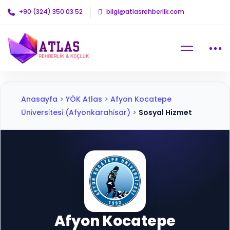
+90 (324) 350 03 52
bilgi@atlasrehberlik.com
Anasayfa
>
YÖK Atlas
>
Afyon Kocatepe
Üni̇versi̇tesi̇ (Afyonkarahi̇sar)
>
Sosyal Hizmet
Afyon Kocatepe