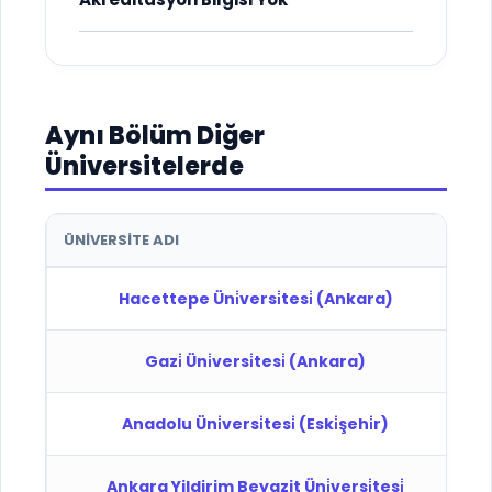
Aynı Bölüm Diğer
Üniversitelerde
ÜNIVERSITE ADI
T
Hacettepe Üni̇versi̇tesi̇ (Ankara)
D
Gazi̇ Üni̇versi̇tesi̇ (Ankara)
D
Anadolu Üni̇versi̇tesi̇ (Eski̇şehi̇r)
D
Ankara Yildirim Beyazit Üni̇versi̇tesi̇
D