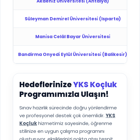
Akdeni̇z Üni̇versi̇tesi̇ (Antalya)
D
Süleyman Demi̇rel Üni̇versi̇tesi̇ (Isparta)
D
Mani̇sa Celâl Bayar Üni̇versi̇tesi̇
D
Bandirma Onyedi̇ Eylül Üni̇versi̇tesi̇ (Balikesi̇r)
D
Hedeflerinize
YKS Koçluk
Programımızla Ulaşın!
Sınav hazırlık sürecinde doğru yönlendirme
ve profesyonel destek çok önemlidir.
YKS
Koçluk
hizmetimiz sayesinde, öğrenme
stilinize en uygun çalışma programını
oluşturuyor, eksiklerinizi nokta atışı tespit