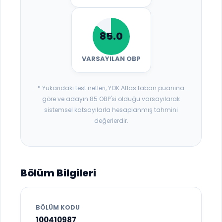
85.0
VARSAYILAN OBP
* Yukarıdaki test netleri, YÖK Atlas taban puanına
göre ve adayın 85 OBP'si olduğu varsayılarak
sistemsel katsayılarla hesaplanmış tahmini
değerlerdir.
Bölüm Bilgileri
BÖLÜM KODU
100410987