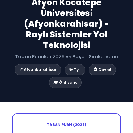
Afyon Kocatepe
Üni̇versi̇tesi̇
(Afyonkarahi̇sar) -
Raylı Sistemler Yol
Teknolojisi
Taban Puanları 2026 ve Başarı Sıralamaları
📍 Afyonkarahi̇sar
🎯 Tyt
🏛️ Devlet
🎓 Önlisans
TABAN PUAN (2025)