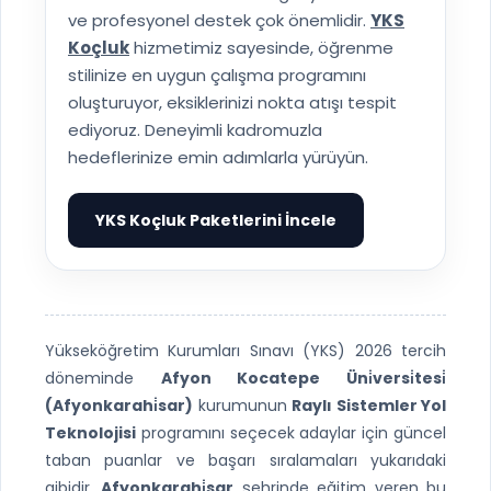
ve profesyonel destek çok önemlidir.
YKS
Koçluk
hizmetimiz sayesinde, öğrenme
stilinize en uygun çalışma programını
oluşturuyor, eksiklerinizi nokta atışı tespit
ediyoruz. Deneyimli kadromuzla
hedeflerinize emin adımlarla yürüyün.
YKS Koçluk Paketlerini İncele
▶
Yükseköğretim Kurumları Sınavı (YKS) 2026 tercih
döneminde
Afyon Kocatepe Üni̇versi̇tesi̇
(Afyonkarahi̇sar)
kurumunun
Raylı Sistemler Yol
Teknolojisi
programını seçecek adaylar için güncel
taban puanlar ve başarı sıralamaları yukarıdaki
gibidir.
Afyonkarahi̇sar
şehrinde eğitim veren bu