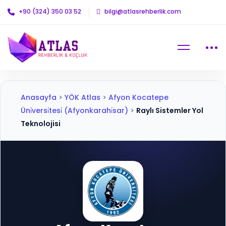
+90 (324) 350 03 52
bilgi@atlasrehberlik.com
Anasayfa
>
YÖK Atlas
>
Afyon Kocatepe
Üni̇versi̇tesi̇ (Afyonkarahi̇sar)
>
Raylı Sistemler Yol
Teknolojisi