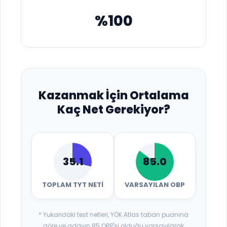
%100
Kazanmak İçin Ortalama
Kaç Net Gerekiyor?
35.1
85.0
TOPLAM TYT NETI
VARSAYILAN OBP
* Yukarıdaki test netleri, YÖK Atlas taban puanına
göre ve adayın 85 OBP'si olduğu varsayılarak