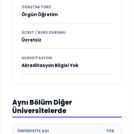
ÖĞRETIM TÜRÜ
Örgün Öğretim
ÜCRET / BURS DURUMU
Ücretsi̇z
AKREDITASYON
Akreditasyon Bilgisi Yok
Aynı Bölüm Diğer
Üniversitelerde
ÜNIVERSITE ADI
TÜR
B