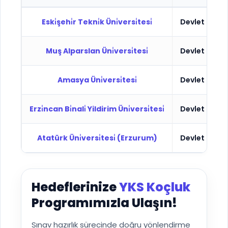
Eski̇şehi̇r Tekni̇k Üni̇versi̇tesi̇
Devlet
Üc
Muş Alparslan Üni̇versi̇tesi̇
Devlet
Üc
Amasya Üni̇versi̇tesi̇
Devlet
Üc
Erzi̇ncan Bi̇nali̇ Yildirim Üni̇versi̇tesi̇
Devlet
Üc
Atatürk Üni̇versi̇tesi̇ (Erzurum)
Devlet
Üc
Hedeflerinize
YKS Koçluk
Programımızla Ulaşın!
Sınav hazırlık sürecinde doğru yönlendirme