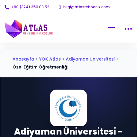
+90 (324) 350 03 52
bilgi@atlasrehberlik.com
Anasayfa
>
YÖK Atlas
>
Adiyaman Üni̇versi̇tesi̇
>
Özel Eğitim Öğretmenliği
Adiyaman Üni̇versi̇tesi̇ -