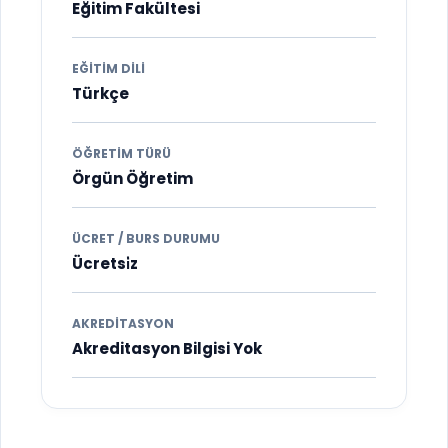
Eğitim Fakültesi
EĞITIM DILI
Türkçe
ÖĞRETIM TÜRÜ
Örgün Öğretim
ÜCRET / BURS DURUMU
Ücretsi̇z
AKREDITASYON
Akreditasyon Bilgisi Yok