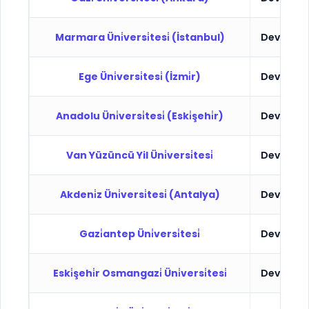
Marmara Üni̇versi̇tesi̇ (İstanbul)
Devlet
Ege Üni̇versi̇tesi̇ (İzmi̇r)
Devlet
Anadolu Üni̇versi̇tesi̇ (Eski̇şehi̇r)
Devlet
Van Yüzüncü Yil Üni̇versi̇tesi̇
Devlet
Akdeni̇z Üni̇versi̇tesi̇ (Antalya)
Devlet
Gazi̇antep Üni̇versi̇tesi̇
Devlet
Eski̇şehi̇r Osmangazi̇ Üni̇versi̇tesi̇
Devlet