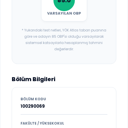
85.0
VARSAYILAN OBP
* Yukarıdaki test netleri, YÖK Atlas taban puanına
göre ve adayın 85 OBP'si olduğu varsayılarak
sistemsel katsayılarla hesaplanmış tahmini
değerlerdir.
Bölüm Bilgileri
BÖLÜM KODU
100290069
FAKÜLTE / YÜKSEKOKUL