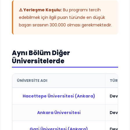
⚠️ Yerleşme Koşulu:
Bu programı tercih
edebilmek için ilgili puan türünde en düşük
başarı sırasının 300.000 olması gerekmektedir.
Aynı Bölüm Diğer
Üniversitelerde
ÜNIVERSITE ADI
TÜR
Hacettepe Üni̇versi̇tesi̇ (Ankara)
Devlet
Ankara Üni̇versi̇tesi̇
Devlet
Gazi̇ Üni̇versi̇tesi̇ (Ankara)
Devlet