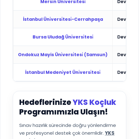
Mersi̇n Üni̇versi̇tesi̇
Devlet
İstanbul Üni̇versi̇tesi̇-Cerrahpaşa
Devlet
Bursa Uludağ Üni̇versi̇tesi̇
Devlet
Ondokuz Mayis Üni̇versi̇tesi̇ (Samsun)
Devlet
İstanbul Medeni̇yet Üni̇versi̇tesi̇
Devlet
Hedeflerinize
YKS Koçluk
Programımızla Ulaşın!
Sınav hazırlık sürecinde doğru yönlendirme
ve profesyonel destek çok önemlidir.
YKS