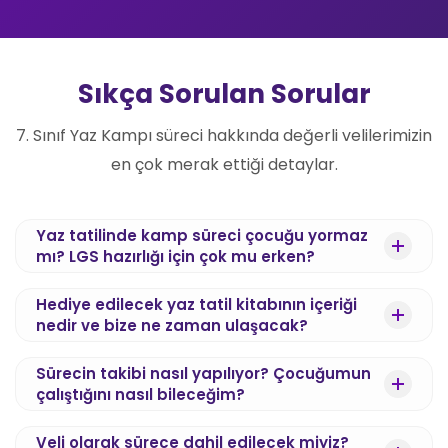
Sıkça Sorulan Sorular
7. Sınıf Yaz Kampı süreci hakkında değerli velilerimizin
en çok merak ettiği detaylar.
Yaz tatilinde kamp süreci çocuğu yormaz
mı? LGS hazırlığı için çok mu erken?
Amacımız yaz tatilini yoğun bir ders temposuyla
Hediye edilecek yaz tatil kitabının içeriği
zehir etmek değil; tam aksine, öğrencinin oyun ve
nedir ve bize ne zaman ulaşacak?
dinlenme dengesini bozmadan günde ortalama 2-
3 saatlik düzenli bir çalışma alışkanlığı kazanmasını
Kayıt işleminiz tamamlandıktan hemen sonra "IQ
Sürecin takibi nasıl yapılıyor? Çocuğumun
sağlamaktır. 6'dan 7'ye geçiş, sağlam bir LGS temeli
Yayınları 6'dan 7'ye Yaz Tatil Kitabı" adresinize
çalıştığını nasıl bileceğim?
oluşturmak için en ideal ve stressiz dönemdir.
ücretsiz olarak kargolanır. Kitabımız, MEB
Çocuğunuz hem dinlenecek hem de 7. sınıfa eksiksiz
müfredatına ve yeni nesil LGS soru mantığına tam
Eğitim koçumuz sadece haftalık görüntülü görüşme
Veli olarak sürece dahil edilecek miyiz?
ve özgüvenli bir başlangıç yapacaktır.
uyumlu olup, yaz kampı süresince eğitim
yapmakla kalmaz, kişisel iletişim grupları üzerinden