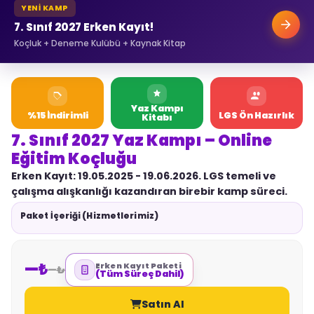
YENİ KAMP
7. Sınıf 2027 Erken Kayıt!
Koçluk + Deneme Kulübü + Kaynak Kitap
Yaz Kampı
%
15
İndirimli
LGS Ön Hazırlık
Kitabı
7. Sınıf 2027 Yaz Kampı – Online
Eğitim Koçluğu
Erken Kayıt:
19.05.2025 - 19.06.2026. LGS temeli ve
çalışma alışkanlığı kazandıran birebir kamp süreci.
Paket İçeriği (Hizmetlerimiz)
—₺
Erken Kayıt Paketi
—₺
(Tüm Süreç Dahil)
Satın Al