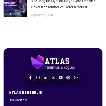
YKS Koçluk Fiyatları Neye Göre Değişir?
Paket Kapsamları ve Ücret Kriterleri
GENEL
Ağustos 5, 2026
ATLAS REHBERLIK
Hakkımızda