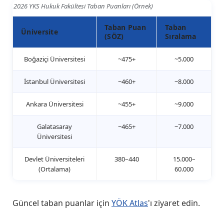
2026 YKS Hukuk Fakültesi Taban Puanları (Örnek)
Taban Puan
Taban
Üniversite
(SÖZ)
Sıralama
Boğaziçi Üniversitesi
~475+
~5.000
İstanbul Üniversitesi
~460+
~8.000
Ankara Üniversitesi
~455+
~9.000
Galatasaray
~465+
~7.000
Üniversitesi
Devlet Üniversiteleri
380–440
15.000–
(Ortalama)
60.000
Güncel taban puanlar için
YÖK Atlas
'ı ziyaret edin.