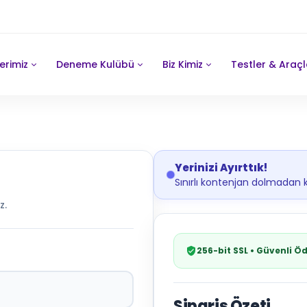
erimiz
Deneme Kulübü
Biz Kimiz
Testler & Araçl
Yerinizi Ayırttık!
Sınırlı kontenjan dolmadan 
z.
256-bit SSL • Güvenli 
Sipariş Özeti