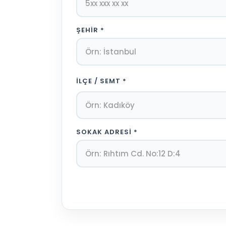
ŞEHIR
*
İLÇE / SEMT
*
SOKAK ADRESI
*