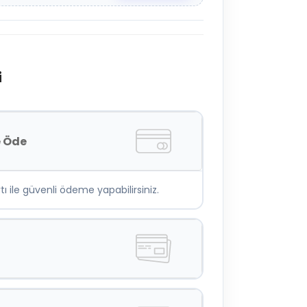
i
e Öde
tı ile güvenli ödeme yapabilirsiniz.