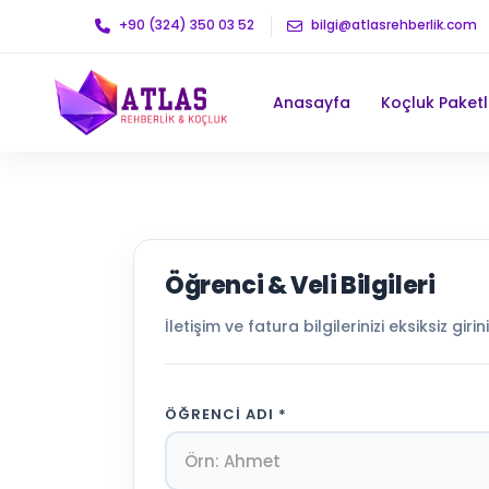
+90 (324) 350 03 52
bilgi@atlasrehberlik.com
Anasayfa
Koçluk Paketl
Öğrenci & Veli Bilgileri
İletişim ve fatura bilgilerinizi eksiksiz girini
ÖĞRENCI ADI
*