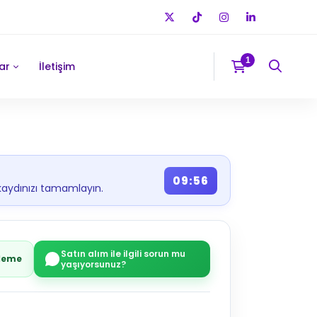
ar
İletişim
09:55
kaydınızı tamamlayın.
Satın alım ile ilgili sorun mu
Ödeme
yaşıyorsunuz?