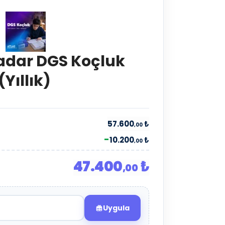
adar DGS Koçluk
(Yıllık)
57.600
₺
,00
-
10.200
₺
,00
47.400
₺
,00
Uygula